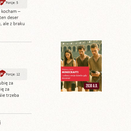
Porcje: 5
e kocham –
ten deser
, ale z braku
Porcje: 12
ubię za
ię za
Nie trzeba
i