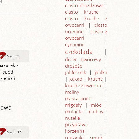
...
ciasto drożdżowe
ciasto kruche
ciasto kruche z
owocami
ciasto
ucierane
ciasto z
owocami
cynamon
czekolada
Porcje: 9
deser owocowy
mazurek z
drożdże
i spód
jabłecznik
jabłka
ienia i
kakao
kruche
kruche z owocami
maliny
mascarpone
migdały
miód
sowa
muffinki
muffiny
nutella
przyprawa
korzenna
Porcje: 12
rodzynki
sernik