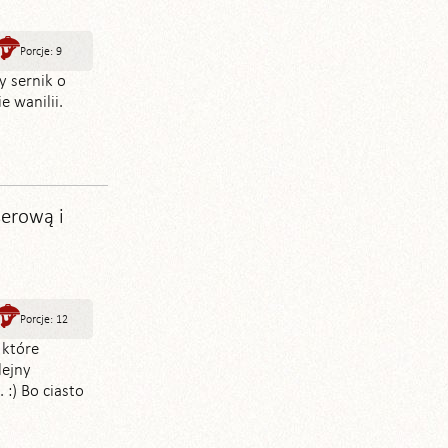
Porcje: 9
y sernik o
 wanilii.
serową i
Porcje: 12
 które
lejny
 :) Bo ciasto