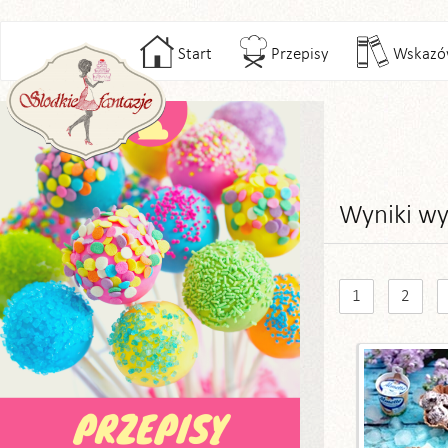
Start
Przepisy
Wskazó
Wyniki wy
1
2