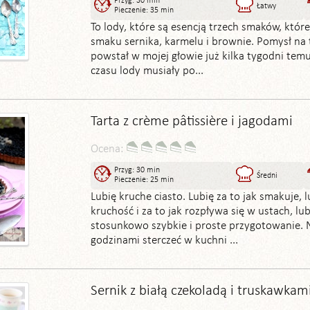
Przyg: 30 min
Łatwy
Pieczenie: 35 min
To lody, które są esencją trzech smaków, któr
smaku sernika, karmelu i brownie. Pomysł na 
powstał w mojej głowie już kilka tygodni temu
czasu lody musiały po...
Tarta z crème pâtissière i jagodami
Ocena:
Przyg: 30 min
Średni
Pieczenie: 25 min
Lubię kruche ciasto. Lubię za to jak smakuje, l
kruchość i za to jak rozpływa się w ustach, lub
stosunkowo szybkie i proste przygotowanie. 
godzinami sterczeć w kuchni ...
Sernik z białą czekoladą i truskawkam