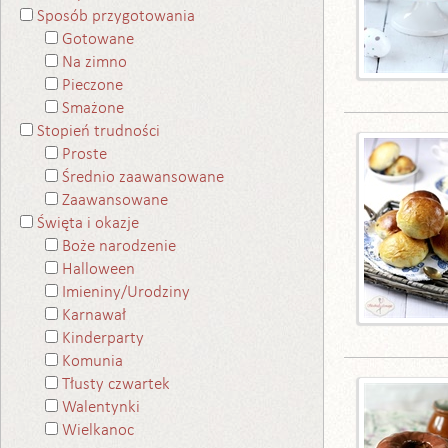
Sposób przygotowania
Gotowane
Na zimno
Pieczone
Smażone
Stopień trudności
Proste
Średnio zaawansowane
Zaawansowane
Święta i okazje
Boże narodzenie
Halloween
Imieniny/Urodziny
Karnawał
Kinderparty
Komunia
Tłusty czwartek
Walentynki
Wielkanoc