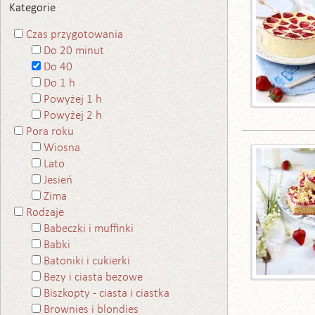
Kategorie
Czas przygotowania
Do 20 minut
Do 40
Do 1 h
Powyżej 1 h
Powyżej 2 h
Pora roku
Wiosna
Lato
Jesień
Zima
Rodzaje
Babeczki i muffinki
Babki
Batoniki i cukierki
Bezy i ciasta bezowe
Biszkopty - ciasta i ciastka
Brownies i blondies