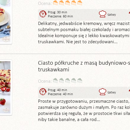
Ocena:
Przyg: 30 min
Łatwy
Pieczenie: 60 min
Delikatny, jedwabiście kremowy, wręcz mazist
subtelnym posmaku białej czekolady i aromacie
Idealnie komponuje się z lekko kwaskowatymi
truskawkami. Nie jest to zdecydowani...
Ciasto półkruche z masą budyniowo-
truskawkami
Ocena:
Przyg: 40 min
Łatwy
Pieczenie: 40 min
Proste w przygotowaniu, przesmaczne ciasto,
zasmakuje zarówno dużym i małym. Po raz ko
potwierdza się reguła, że w prostocie tkwi siła.
niby takie banalne, a cała rod...