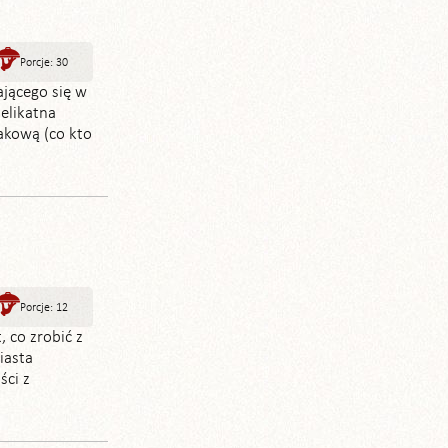
Porcje: 30
jącego się w
elikatna
akową (co kto
Porcje: 12
 co zrobić z
iasta
ści z