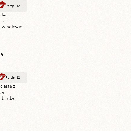
Porcje: 12
abka
, z
a w polewie
wa
Porcje: 12
ciasta z
ka
o bardzo