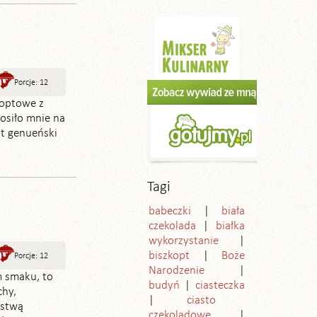
Porcje: 12
koptowe z
osiło mnie na
opt genueński
Tagi
babeczki
biała
czekolada
białka
wykorzystanie
biszkopt
Boże
Porcje: 12
Narodzenie
 smaku, to
budyń
ciasteczka
chy,
ciasto
rstwą
czekoladowe