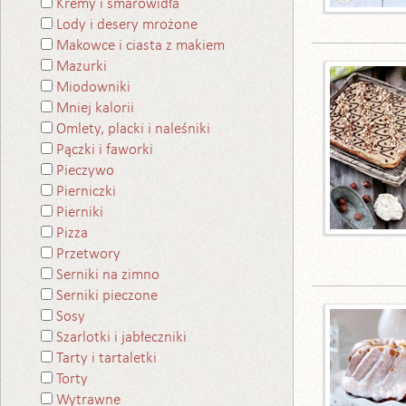
Kremy i smarowidła
Lody i desery mrożone
Makowce i ciasta z makiem
Mazurki
Miodowniki
Mniej kalorii
Omlety, placki i naleśniki
Pączki i faworki
Pieczywo
Pierniczki
Pierniki
Pizza
Przetwory
Serniki na zimno
Serniki pieczone
Sosy
Szarlotki i jabłeczniki
Tarty i tartaletki
Torty
Wytrawne