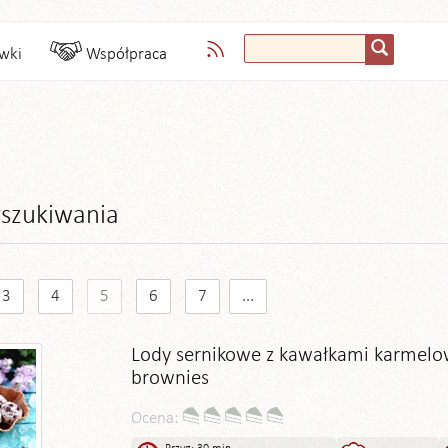
wki
Współpraca
szukiwania
3
4
5
6
7
...
Lody sernikowe z kawałkami karmel
brownies
Ocena: