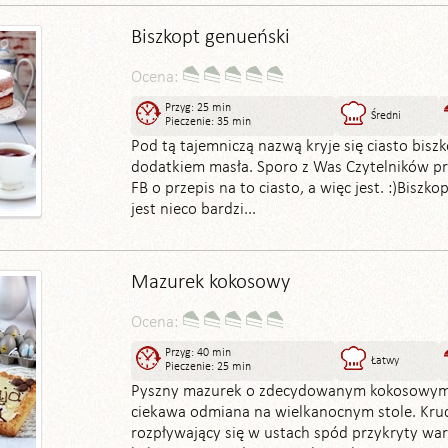
Biszkopt genueński
Ocena:
Przyg: 25 min
Średni
Pieczenie: 35 min
Pod tą tajemniczą nazwą kryje się ciasto bisz
dodatkiem masła. Sporo z Was Czytelników pr
FB o przepis na to ciasto, a więc jest. :)Biszk
jest nieco bardzi...
Mazurek kokosowy
Ocena:
Przyg: 40 min
Łatwy
Pieczenie: 25 min
Pyszny mazurek o zdecydowanym kokosowym
ciekawa odmiana na wielkanocnym stole. Kru
rozpływający się w ustach spód przykryty wa