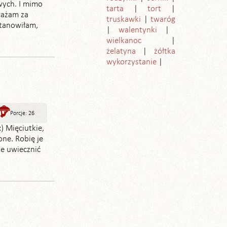
wych. I mimo
tarta
tort
ważam za
truskawki
twaróg
stanowiłam,
walentynki
wielkanoc
żelatyna
żółtka
wykorzystanie
Porcje: 26
) Mięciutkie,
one. Robię je
 je uwiecznić