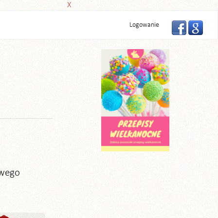
X
Logowanie
owego