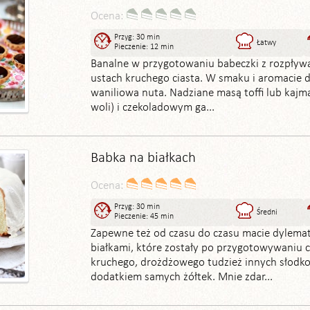
Ocena:
Przyg: 30 min
Łatwy
Pieczenie: 12 min
Banalne w przygotowaniu babeczki z rozpływa
ustach kruchego ciasta. W smaku i aromacie d
waniliowa nuta. Nadziane masą toffi lub kajm
woli) i czekoladowym ga...
Babka na białkach
Ocena:
Przyg: 30 min
Średni
Pieczenie: 45 min
Zapewne też od czasu do czasu macie dylemat,
białkami, które zostały po przygotowywaniu c
kruchego, drożdżowego tudzież innych słodko
dodatkiem samych żółtek. Mnie zdar...