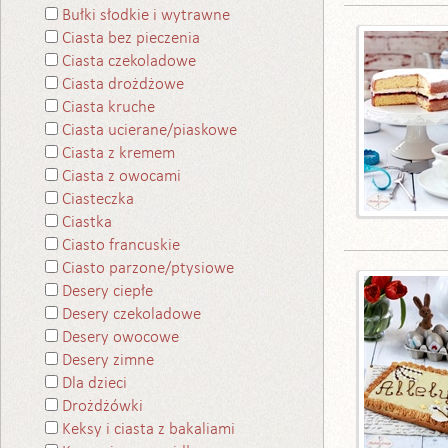
Bułki słodkie i wytrawne
Ciasta bez pieczenia
Ciasta czekoladowe
Ciasta drożdżowe
Ciasta kruche
Ciasta ucierane/piaskowe
Ciasta z kremem
Ciasta z owocami
Ciasteczka
Ciastka
Ciasto francuskie
Ciasto parzone/ptysiowe
Desery ciepłe
Desery czekoladowe
Desery owocowe
Desery zimne
Dla dzieci
Drożdżówki
Keksy i ciasta z bakaliami