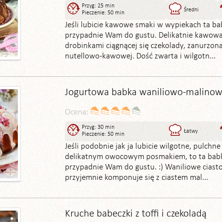
Przyg: 25 min
Średni
Pieczenie: 50 min
Jeśli lubicie kawowe smaki w wypiekach ta b
przypadnie Wam do gustu. Delikatnie kawowa
drobinkami ciągnącej się czekolady, zanurzon
nutellowo-kawowej. Dość zwarta i wilgotn...
Jogurtowa babka waniliowo-malino
Ocena:
Przyg: 30 min
Łatwy
Pieczenie: 50 min
Jeśli podobnie jak ja lubicie wilgotne, pulchne 
delikatnym owocowym posmakiem, to ta bab
przypadnie Wam do gustu. :) Waniliowe ciast
przyjemnie komponuje się z ciastem mal...
Kruche babeczki z toffi i czekoladą