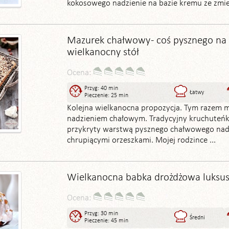
kokosowego nadzienie na bazie kremu ze zmiel
Mazurek chałwowy - coś pysznego na
wielkanocny stół
Ocena:
Przyg: 40 min
Łatwy
Pieczenie: 25 min
Kolejna wielkanocna propozycja. Tym razem 
nadzieniem chałowym. Tradycyjny kruchuteńk
przykryty warstwą pysznego chałwowego nadz
chrupiącymi orzeszkami. Mojej rodzince ...
Wielkanocna babka drożdżowa luksu
Ocena:
Przyg: 30 min
Średni
Pieczenie: 45 min