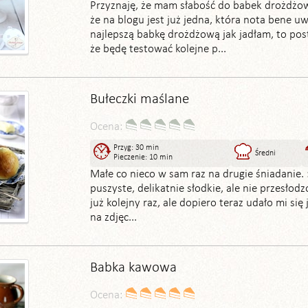
Przyznaję, że mam słabość do babek drożdżo
że na blogu jest już jedna, która nota bene u
najlepszą babkę drożdżową jak jadłam, to po
że będę testować kolejne p...
Bułeczki maślane
Ocena:
Przyg: 30 min
Średni
Pieczenie: 10 min
Małe co nieco w sam raz na drugie śniadanie. :
puszyste, delikatnie słodkie, ale nie przesłodz
już kolejny raz, ale dopiero teraz udało mi się
na zdjęc...
Babka kawowa
Ocena: