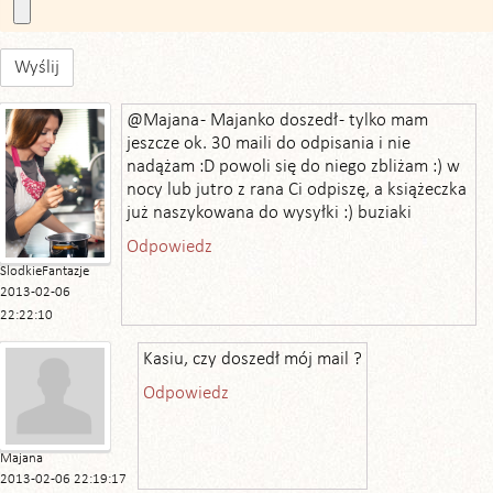
Wyślij
@Majana - Majanko doszedł - tylko mam
jeszcze ok. 30 maili do odpisania i nie
nadążam :D powoli się do niego zbliżam :) w
nocy lub jutro z rana Ci odpiszę, a książeczka
już naszykowana do wysyłki :) buziaki
Odpowiedz
SlodkieFantazje
2013-02-06
22:22:10
Kasiu, czy doszedł mój mail ?
Odpowiedz
Majana
2013-02-06 22:19:17