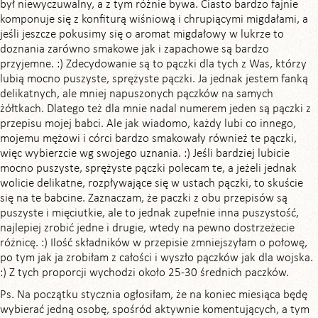
był niewyczuwalny, a z tym różnie bywa. Ciasto bardzo fajnie
komponuje się z konfiturą wiśniową i chrupiącymi migdałami, a
jeśli jeszcze pokusimy się o aromat migdałowy w lukrze to
doznania zarówno smakowe jak i zapachowe są bardzo
przyjemne. :) Zdecydowanie są to pączki dla tych z Was, którzy
lubią mocno puszyste, sprężyste pączki. Ja jednak jestem fanką
delikatnych, ale mniej napuszonych pączków na samych
żółtkach. Dlatego też dla mnie nadal numerem jeden są pączki z
przepisu mojej babci. Ale jak wiadomo, każdy lubi co innego,
mojemu mężowi i córci bardzo smakowały również te pączki,
więc wybierzcie wg swojego uznania. :) Jeśli bardziej lubicie
mocno puszyste, sprężyste pączki polecam te, a jeżeli jednak
wolicie delikatne, rozpływające się w ustach pączki, to skuście
się na te babcine. Zaznaczam, że paczki z obu przepisów są
puszyste i mięciutkie, ale to jednak zupełnie inna puszystość,
najlepiej zrobić jedne i drugie, wtedy na pewno dostrzeżecie
różnicę. :) Ilość składników w przepisie zmniejszyłam o połowę,
po tym jak ja zrobiłam z całości i wyszło pączków jak dla wojska.
:) Z tych proporcji wychodzi około 25-30 średnich paczków.
Ps. Na początku stycznia ogłosiłam, że na koniec miesiąca będę
wybierać jedną osobę, spośród aktywnie komentujących, a tym