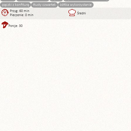
pączki z konfiturą
tłusty czwartek
żółtka wykorzystanie
Przyg: 60 min
Średni
Pieczenie: 0 min
Porcje: 30