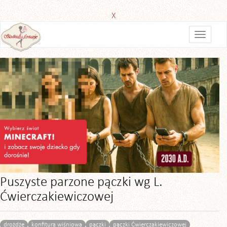
X
Puszyste parzone pączki wg L.
Ćwierczakiewiczowej
drożdże
konfitura wiśniowa
pączki
pączki Ćwierczakiewiczowej