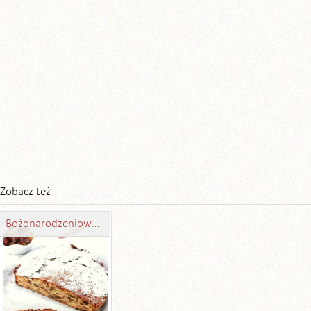
Zobacz też
Bożonarodzeniowe ciasto niani – Nanny’s christmas cake