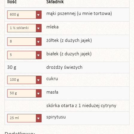
Ilość
Składnik
mąki pszennej (u mnie tortowa)
600 g
mleka
1 ½ szklanki
żółtek (z dużych jajek)
8
białek (z duzych jajek)
5
30 g
drożdży świeżych
cukru
100 g
masła
50 g
skórka otarta z 1 niedużej cytryny
spirytusu
25 ml