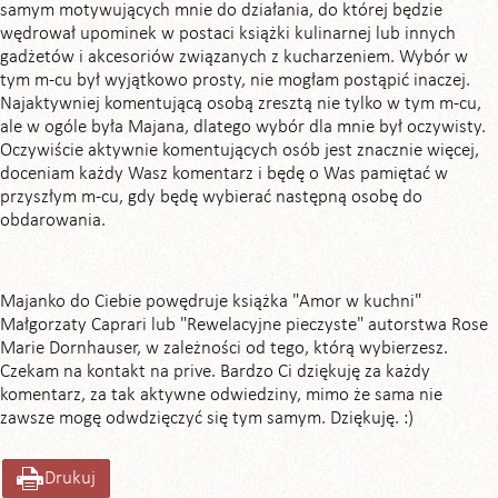
samym motywujących mnie do działania, do której będzie
wędrował upominek w postaci książki kulinarnej lub innych
gadżetów i akcesoriów związanych z kucharzeniem. Wybór w
tym m-cu był wyjątkowo prosty, nie mogłam postąpić inaczej.
Najaktywniej komentującą osobą zresztą nie tylko w tym m-cu,
ale w ogóle była Majana, dlatego wybór dla mnie był oczywisty.
Oczywiście aktywnie komentujących osób jest znacznie więcej,
doceniam każdy Wasz komentarz i będę o Was pamiętać w
przyszłym m-cu, gdy będę wybierać następną osobę do
obdarowania.
Majanko do Ciebie powędruje książka "Amor w kuchni"
Małgorzaty Caprari lub "Rewelacyjne pieczyste" autorstwa Rose
Marie Dornhauser, w zależności od tego, którą wybierzesz.
Czekam na kontakt na prive. Bardzo Ci dziękuję za każdy
komentarz, za tak aktywne odwiedziny, mimo że sama nie
zawsze mogę odwdzięczyć się tym samym. Dziękuję. :)
Drukuj