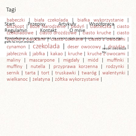
Tagi
babeczki
biała czekolada
białka wykorzystanie
Start
Przepisy
Artykuły
Współpraca
biszkopt
Boże Narodzenie
budyń
ciasteczka
ciasto
Regulamin
Kontakt
O mnie
czekoladowe
ciasto drożdżowe
ciasto kruche
ciasto
© Slodkiefantazje.pl. All rights reserved. Nie wyrażam zgody na kopiowanie i wykorzystywanie zdjęć i
kruche z owocami
ciasto ucierane
ciasto z owocami
grafik na innych stronach.
czekolada
cynamon
deser owocowy
drożdże
Version: 0.6.0.30125
tiny
jabłecznik
jabłka
kakao
kruche
kruche z owocami
maliny
mascarpone
migdały
miód
muffinki
muffiny
nutella
przyprawa korzenna
rodzynki
sernik
tarta
tort
truskawki
twaróg
walentynki
wielkanoc
żelatyna
żółtka wykorzystanie