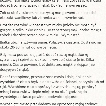
pozbyć, jeśli mąka wchłonęłaby całe mleko zbyt szybko można
dodać trochę gorącego mleka). Dokładnie wymieszać.
Żółtka ubić z cukrem na puszystą masę, ewentualnie dodać
ekstrakt waniliowy lub ziarenka wanilii, wymieszać.
Drożdże rozrobić w pozostałym mleko (mleko nie może być
gorące, a tylko lekko ciepłe). Do zaparzonej mąki dodać masę z
żółtek i drożdże rozrobione w mleku. Wymieszać.
Białka ubić na sztywną pianę. Połączyć z ciastem. Odstawić na
około 20-30 minut do wyrośnięcia.
Gdy masa podwoi objętość, dodać resztę mąki, skórkę
cytrynową i spirytus, dokładnie wyrobić ciasto (min. Kilka
minut). Ciasto powinno być delikatne, miękkie klejące (nie
dosypywać mąki).
Dodać roztopione, przestudzone masło i dalej dokładnie
wyrabiać aż ciasto będzie odstawało od ścianek naczynia lub od
ręki. Wyrobione ciasto oprószyć z wierzchu mąką, przykryć
miskę i odstawić w ciepłe miejsce na ok. 1 godzinę do
wyrośnięcia (ciasto powinno podwoić objętość).
Wyrośnięte ciasto przekładamy na oprószoną mąką stolnice i