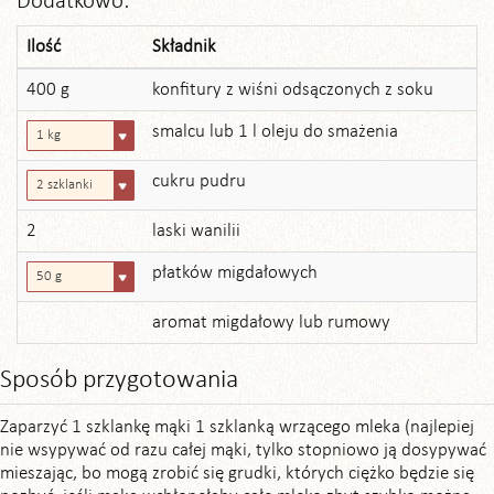
Dodatkowo:
Ilość
Składnik
400 g
konfitury z wiśni odsączonych z soku
smalcu lub 1 l oleju do smażenia
1 kg
cukru pudru
2 szklanki
2
laski wanilii
płatków migdałowych
50 g
aromat migdałowy lub rumowy
Sposób przygotowania
Zaparzyć 1 szklankę mąki 1 szklanką wrzącego mleka (najlepiej
nie wsypywać od razu całej mąki, tylko stopniowo ją dosypywać
mieszając, bo mogą zrobić się grudki, których ciężko będzie się