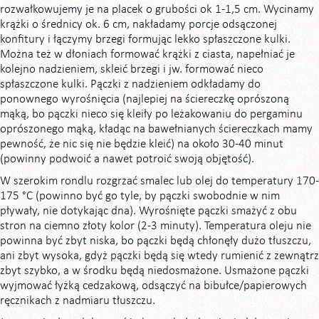
rozwałkowujemy je na placek o grubości ok 1-1,5 cm. Wycinamy
krążki o średnicy ok. 6 cm, nakładamy porcje odsączonej
konfitury i łączymy brzegi formując lekko spłaszczone kulki.
Można też w dłoniach formować krążki z ciasta, napełniać je
kolejno nadzieniem, skleić brzegi i jw. formować nieco
spłaszczone kulki. Pączki z nadzieniem odkładamy do
ponownego wyrośnięcia (najlepiej na ściereczkę oprószoną
mąką, bo pączki nieco się kleiły po leżakowaniu do pergaminu
oprószonego mąką, kładąc na bawełnianych ściereczkach mamy
pewność, że nic się nie będzie kleić) na około 30-40 minut
(powinny podwoić a nawet potroić swoją objętość).
W szerokim rondlu rozgrzać smalec lub olej do temperatury 170-
175 °C (powinno być go tyle, by pączki swobodnie w nim
pływały, nie dotykając dna). Wyrośnięte pączki smażyć z obu
stron na ciemno złoty kolor (2-3 minuty). Temperatura oleju nie
powinna być zbyt niska, bo pączki będą chłonęły dużo tłuszczu,
ani zbyt wysoka, gdyż pączki będą się wtedy rumienić z zewnątrz
zbyt szybko, a w środku będą niedosmażone. Usmażone pączki
wyjmować łyżką cedzakową, odsączyć na bibułce/papierowych
ręcznikach z nadmiaru tłuszczu.