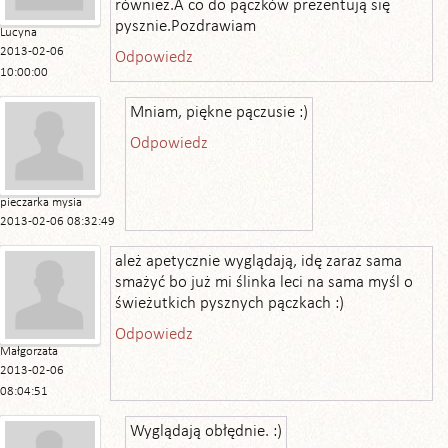
również.A co do pączków prezentują się
pysznie.Pozdrawiam
Lucyna
2013-02-06
Odpowiedz
10:00:00
Mniam, piękne pączusie :)
Odpowiedz
pieczarka mysia
2013-02-06 08:32:49
ależ apetycznie wyglądają, idę zaraz sama
smażyć bo już mi ślinka leci na sama myśl o
świeżutkich pysznych pączkach :)
Odpowiedz
Małgorzata
2013-02-06
08:04:51
Wyglądają obłędnie. :)