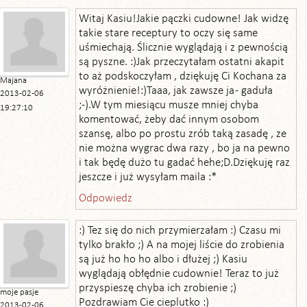
Witaj Kasiu!Jakie pączki cudowne! Jak widzę
takie stare receptury to oczy się same
uśmiechają. Ślicznie wyglądają i z pewnością
są pyszne. :)Jak przeczytałam ostatni akapit
to aż podskoczyłam , dziękuję Ci Kochana za
Majana
wyróżnienie!:)Taaa, jak zawsze ja - gaduła
2013-02-06
;-).W tym miesiącu musze mniej chyba
19:27:10
komentować, żeby dać innym osobom
szansę, albo po prostu zrób taką zasadę , ze
nie można wygrac dwa razy , bo ja na pewno
i tak będę dużo tu gadać hehe;D.Dziękuję raz
jeszcze i już wysyłam maila :*
Odpowiedz
:) Tez się do nich przymierzałam :) Czasu mi
tylko brakło ;) A na mojej liście do zrobienia
są już ho ho ho albo i dłużej ;) Kasiu
wyglądają obłędnie cudownie! Teraz to już
przyspieszę chyba ich zrobienie ;)
moje pasje
Pozdrawiam Cie cieplutko :)
2013-02-06