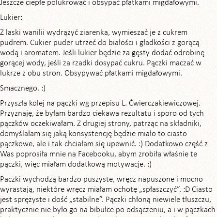
Jeszcze ciepłe polukrować i obsypać płatkami migdałowymi.
Lukier:
Z laski wanilii wydrążyć ziarenka, wymieszać je z cukrem
pudrem. Cukier puder utrzeć do białości i gładkości z gorącą
wodą i aromatem. Jeśli lukier będzie za gęsty dodać odrobinę
gorącej wody, jeśli za rzadki dosypać cukru. Pączki maczać w
lukrze z obu stron. Obsypywać płatkami migdałowymi.
Smacznego. :)
Przyszła kolej na pączki wg przepisu L. Ćwierczakiewiczowej.
Przyznaję, że byłam bardzo ciekawa rezultatu i sporo od tych
pączków oczekiwałam. Z drugiej strony, patrząc na składniki,
domyślałam się jaką konsystencję będzie miało to ciasto
pączkowe, ale i tak chciałam się upewnić. :) Dodatkowo część z
Was poprosiła mnie na Facebooku, abym zrobiła właśnie te
pączki, więc miałam dodatkową motywacje. :)
Paczki wychodzą bardzo puszyste, wręcz napuszone i mocno
wyrastają, niektóre wręcz miałam ochotę „spłaszczyć”. :D Ciasto
jest sprężyste i dość „stabilne”. Pączki chłoną niewiele tłuszczu,
praktycznie nie było go na bibułce po odsączeniu, a i w pączkach