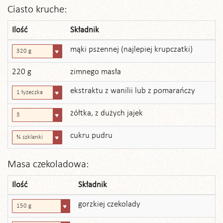
Ciasto kruche:
Ilość
Składnik
mąki pszennej (najlepiej krupczatki)
320 g
220 g
zimnego masła
ekstraktu z wanilii lub z pomarańczy
1 łyżeczka
żółtka, z dużych jajek
3
cukru pudru
¾ szklanki
Masa czekoladowa:
Ilość
Składnik
gorzkiej czekolady
150 g