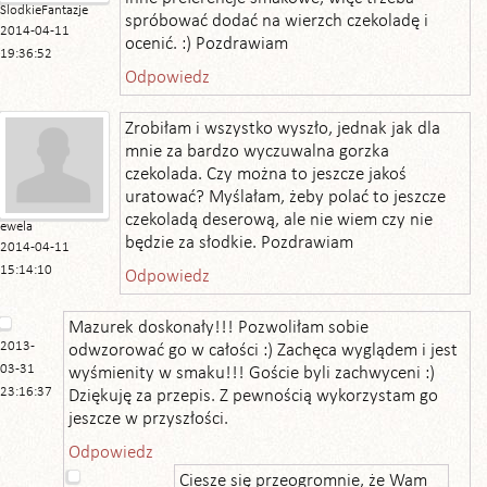
SlodkieFantazje
spróbować dodać na wierzch czekoladę i
2014-04-11
ocenić. :) Pozdrawiam
19:36:52
Odpowiedz
Zrobiłam i wszystko wyszło, jednak jak dla
mnie za bardzo wyczuwalna gorzka
czekolada. Czy można to jeszcze jakoś
uratować? Myślałam, żeby polać to jeszcze
czekoladą deserową, ale nie wiem czy nie
ewela
będzie za słodkie. Pozdrawiam
2014-04-11
15:14:10
Odpowiedz
Mazurek doskonały!!! Pozwoliłam sobie
2013-
odwzorować go w całości :) Zachęca wyglądem i jest
03-31
wyśmienity w smaku!!! Goście byli zachwyceni :)
23:16:37
Dziękuję za przepis. Z pewnością wykorzystam go
jeszcze w przyszłości.
Odpowiedz
Ciesze się przeogromnie, że Wam