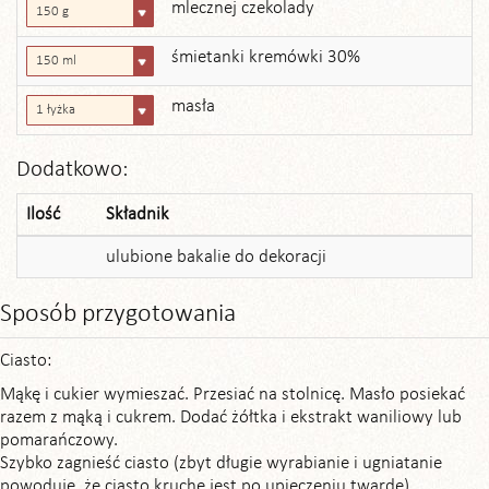
mlecznej czekolady
150 g
śmietanki kremówki 30%
150 ml
masła
1 łyżka
Dodatkowo:
Ilość
Składnik
ulubione bakalie do dekoracji
Sposób przygotowania
Ciasto:
Mąkę i cukier wymieszać. Przesiać na stolnicę. Masło posiekać
razem z mąką i cukrem. Dodać żółtka i ekstrakt waniliowy lub
pomarańczowy.
Szybko zagnieść ciasto (zbyt długie wyrabianie i ugniatanie
powoduje, że ciasto kruche jest po upieczeniu twarde).