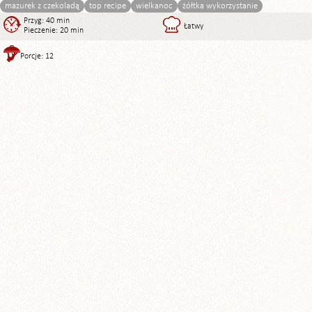
mazurek z czekoladą
top recipe
wielkanoc
żółtka wykorzystanie
Przyg: 40 min
Łatwy
Pieczenie: 20 min
Porcje: 12