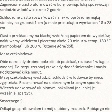
Zagniecione ciasto uformować w kulę, owinąć folią spożywczą i
schłodzić w lodówce około 2 godzin.
Schłodzone ciasto rozwałkować na lekko oprószonej mąką
stolnicy na grubość 1 cm (u mnie prostokąt o wymiarach 18 x 28
cm.
Ciasto przekładamy na blachę wyłożoną papierem do wypieków,
nakłuwamy widelcem i pieczemy około 20 minut w temp. 180 °C
(termoobieg) lub 200 °C (grzanie góra/dół).
Masa czekoladowa:
Obie czekolady drobno pokroić lub posiekać, rozpuścić w kąpieli
wodnej. Do rozpuszczonej czekolady dodać śmietankę i masło.
Podgrzewać kilka minut.
Masę czekoladową wystudzić, schłodzić w lodówce by nieco
zgęstniała. Rozsmarować na upieczonym kruchym spodzie.
Wierzch udekorować ulubionymi bakaliami (najlepiej je
wcześniej sparzyć).
Smacznego :)
Odkąd go spróbowałam to mój ulubiony mazurek. Robiąc go nie