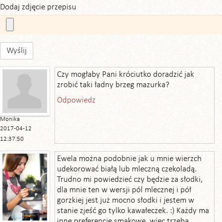
Dodaj zdjęcie przepisu
Wyślij
Czy mogłaby Pani króciutko doradzić jak
zrobić taki ładny brzeg mazurka?
Odpowiedz
Monika
2017-04-12
12:37:50
Ewela można podobnie jak u mnie wierzch
udekorować białą lub mleczną czekoladą.
Trudno mi powiedzieć czy będzie za słodki,
dla mnie ten w wersji pól mlecznej i pół
gorzkiej jest już mocno słodki i jestem w
stanie zjeść go tylko kawałeczek. :) Każdy ma
inne preferencje smakowe, więc trzeba