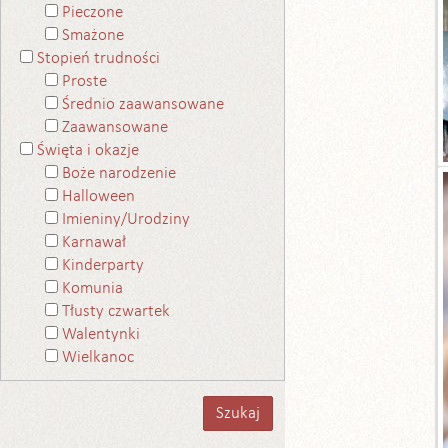
Pieczone
Smażone
Stopień trudności
Proste
Średnio zaawansowane
Zaawansowane
Święta i okazje
Boże narodzenie
Halloween
Imieniny/Urodziny
Karnawał
Kinderparty
Komunia
Tłusty czwartek
Walentynki
Wielkanoc