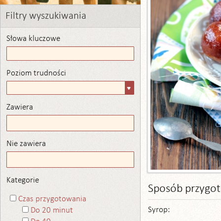
Filtry wyszukiwania
Słowa kluczowe
Poziom trudności
Poziom
trudności
Zawiera
Zawiera
Nie zawiera
Nie zawiera
Kategorie
Sposób przygo
Czas przygotowania
Syrop:
Do 20 minut