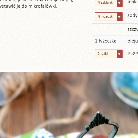
mąki
¼ szklanki
wstawić je do mikrofalówki.
sody
½ łyżeczki
szczy
1 łyżeczka
olej
jogu
2 łyżki