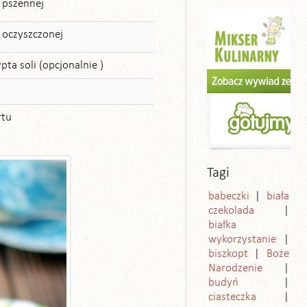
 pszennej
 oczyszczonej
pta soli (opcjonalnie )
u
rtu
Tagi
babeczki
biała
czekolada
białka
wykorzystanie
biszkopt
Boże
Narodzenie
budyń
ciasteczka