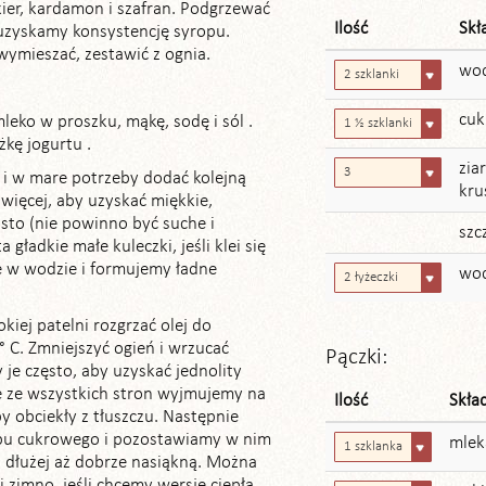
er, kardamon i szafran. Podgrzewać
Ilość
Skł
uzyskamy konsystencję syropu.
ymieszać, zestawić z ognia.
wo
2 szklanki
cuk
eko w proszku, mąkę, sodę i sól .
1 ½ szklanki
yżkę jogurtu .
zia
3
i w mare potrzeby dodać kolejną
kru
t więcej, aby uzyskać miękkie,
iasto (nie powinno być suche i
szc
a gładkie małe kuleczki, jeśli klei się
e w wodzie i formujemy ładne
wod
2 łyżeczki
kiej patelni rozgrzać olej do
 C. Zmniejszyć ogień i wrzucać
Pączki:
 je często, aby uzyskać jednolity
te ze wszystkich stron wyjmujemy na
Ilość
Skła
y obciekły z tłuszczu. Następnie
pu cukrowego i pozostawiamy w nim
mlek
1 szklanka
b dłużej aż dobrze nasiąkną. Można
i zimno, jeśli chcemy wersje ciepłą,