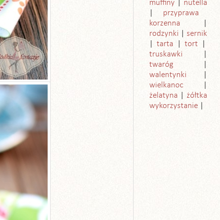
muffiny
nutella
przyprawa
korzenna
rodzynki
sernik
tarta
tort
truskawki
twaróg
walentynki
wielkanoc
żelatyna
żółtka
wykorzystanie