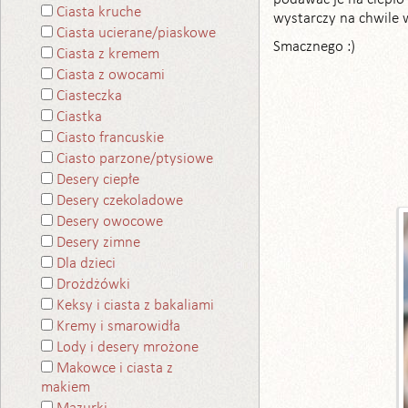
Ciasta kruche
wystarczy na chwile 
Ciasta ucierane/piaskowe
Smacznego :)
Ciasta z kremem
Ciasta z owocami
Ciasteczka
Ciastka
Ciasto francuskie
Ciasto parzone/ptysiowe
Desery ciepłe
Desery czekoladowe
Desery owocowe
Desery zimne
Dla dzieci
Drożdżówki
Keksy i ciasta z bakaliami
Kremy i smarowidła
Lody i desery mrożone
Makowce i ciasta z
makiem