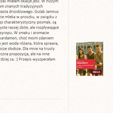
czas miałam okazje jeść. W niczym
nam znanych tradycyjnych
ciasta drożdżowego. Gulab Jamnus
zie mleka w proszku, w związku z
go charakterystyczny posmak, są
yste raczej zbite, ale rozpływające
 syropu. W smaku i aromacie
 kardamon, choć moim zdaniem
jest woda różana, która sprawia,
szcze słodsze. Dla mnie na trusty
czna propozycja, ale na inne
rdziej za. :) Przepis wyszperałam