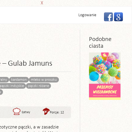
X
Logowanie
Podobne
ciasta
ie – Gulab Jamuns
ralny
kardamon
mleko w proszku
pączki indyjskie
pączki różane
a
Łatwy
Porcje: 12
zotyczne pączki, a w zasadzie