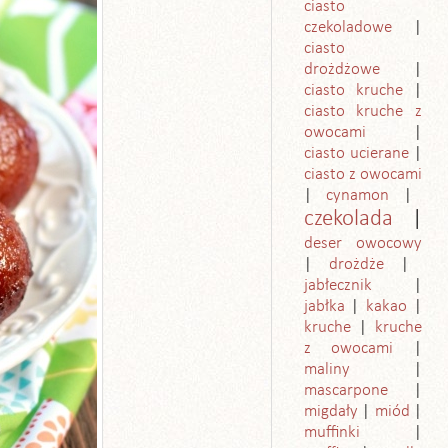
ciasto
czekoladowe
ciasto
drożdżowe
ciasto kruche
ciasto kruche z
owocami
ciasto ucierane
ciasto z owocami
cynamon
czekolada
deser owocowy
drożdże
jabłecznik
jabłka
kakao
kruche
kruche
z owocami
maliny
mascarpone
migdały
miód
muffinki