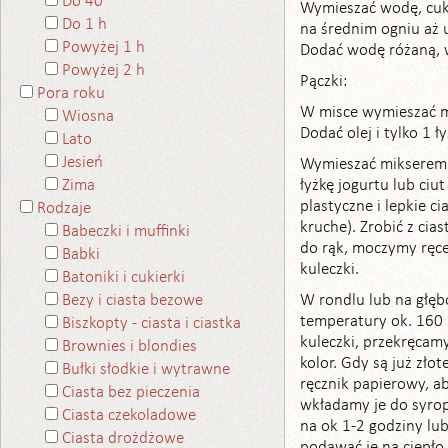
Do 40
Wymieszać wodę, cuki
Do 1 h
na średnim ogniu aż 
Powyżej 1 h
Dodać wodę różaną, w
Powyżej 2 h
Pączki:
Pora roku
W misce wymieszać ml
Wiosna
Dodać olej i tylko 1 ł
Lato
Jesień
Wymieszać mikserem 
łyżkę jogurtu lub ciu
Zima
plastyczne i lepkie c
Rodzaje
kruche). Zrobić z ciast
Babeczki i muffinki
do rąk, moczymy ręc
Babki
kuleczki.
Batoniki i cukierki
W rondlu lub na głębo
Bezy i ciasta bezowe
temperatury ok. 160 °
Biszkopty - ciasta i ciastka
kuleczki, przekręcamy
Brownies i blondies
kolor. Gdy są już zło
Bułki słodkie i wytrawne
ręcznik papierowy, ab
Ciasta bez pieczenia
wkładamy je do syro
Ciasta czekoladowe
na ok 1-2 godziny lu
Ciasta drożdżowe
podawać je na ciepło 