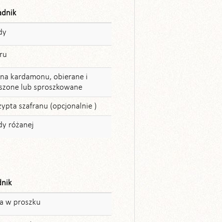
adnik
dy
ru
rna kardamonu, obierane i
szone lub sproszkowane
zypta szafranu (opcjonalnie )
y różanej
dnik
a w proszku