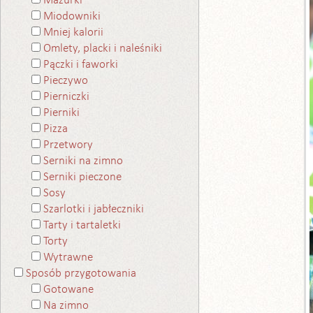
Mazurki
Miodowniki
Mniej kalorii
Omlety, placki i naleśniki
Pączki i faworki
Pieczywo
Pierniczki
Pierniki
Pizza
Przetwory
Serniki na zimno
Serniki pieczone
Sosy
Szarlotki i jabłeczniki
Tarty i tartaletki
Torty
Wytrawne
Sposób przygotowania
Gotowane
Na zimno