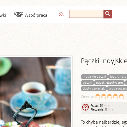
wki
Współpraca
Pączki indyjsk
indyjskie pączki
jogurt natu
pączki
pączki egzotyczne
tłusty czwartek
woda różan
Ocena:
Przyg: 30 min
Pieczenie: 0 min
To chyba najbardziej eg