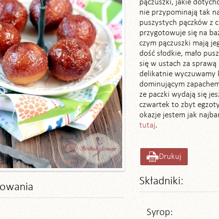
pączuszki, jakie dotych
nie przypominają tak 
puszystych pączków z 
przygotowuje się na ba
czym pączuszki mają je
dość słodkie, mało pusz
się w ustach za sprawą
delikatnie wyczuwamy
dominującym zapachem 
ze paczki wydają się je
czwartek to zbyt egzoty
okazje jestem jak najba
tutaj
.
Drukuj
Składniki:
towania
Syrop: