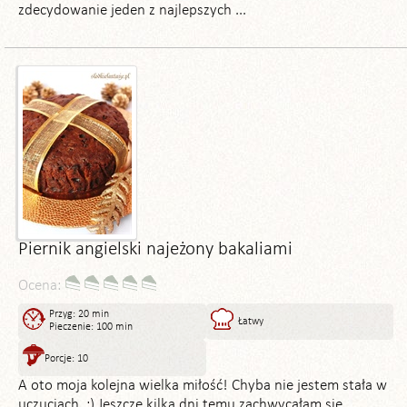
zdecydowanie jeden z najlepszych ...
Piernik angielski najeżony bakaliami
Ocena:
Przyg: 20 min
Łatwy
Pieczenie: 100 min
Porcje: 10
A oto moja kolejna wielka miłość! Chyba nie jestem stała w
uczuciach. ;) Jeszcze kilka dni temu zachwycałam się