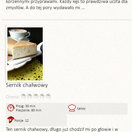
korzennymi przyprawami. Każdy kęs to prawdziwa uczta dla
zmysłów. A do tej pory wydawało mi ...
Sernik chałwowy
Ocena:
Przyg: 30 min
Łatwy
Pieczenie: 60 min
Porcje: 12
Ten sernik chałwowy, długo już chodził mi po głowie i w