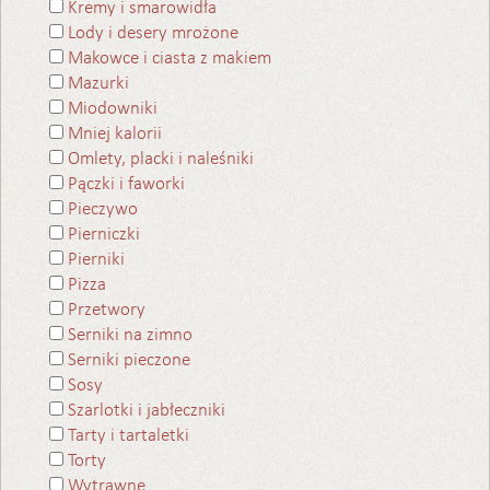
Kremy i smarowidła
Lody i desery mrożone
Makowce i ciasta z makiem
Mazurki
Miodowniki
Mniej kalorii
Omlety, placki i naleśniki
Pączki i faworki
Pieczywo
Pierniczki
Pierniki
Pizza
Przetwory
Serniki na zimno
Serniki pieczone
Sosy
Szarlotki i jabłeczniki
Tarty i tartaletki
Torty
Wytrawne