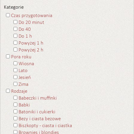
Kategorie
Czas przygotowania
Do 20 minut
Do 40
Do 1 h
Powyżej 1 h
Powyżej 2 h
Pora roku
Wiosna
Lato
Jesień
Zima
Rodzaje
Babeczki i muffinki
Babki
Batoniki i cukierki
Bezy i ciasta bezowe
Biszkopty - ciasta i ciastka
Brownies i blondies