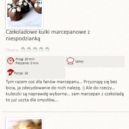
Czekoladowe kulki marcepanowe z
niespodzianką
Ocena:
Przyg: 20 min
Łatwy
Pieczenie: 0 min
Porcje: 16
Tym razem coś dla fanów marcepanu… Przyznaję się bez
bicia, ja zdecydowanie do nich należę. :) Ale do rzeczy…
kuleczki są naprawdę wyborne… sam marcepan z czekoladą
to już uczta dla zmysłów,...