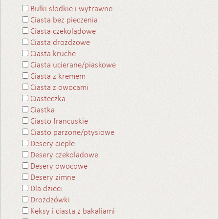
Bułki słodkie i wytrawne
Ciasta bez pieczenia
Ciasta czekoladowe
Ciasta drożdżowe
Ciasta kruche
Ciasta ucierane/piaskowe
Ciasta z kremem
Ciasta z owocami
Ciasteczka
Ciastka
Ciasto francuskie
Ciasto parzone/ptysiowe
Desery ciepłe
Desery czekoladowe
Desery owocowe
Desery zimne
Dla dzieci
Drożdżówki
Keksy i ciasta z bakaliami