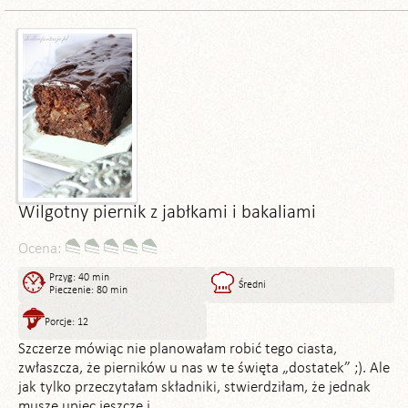
Wilgotny piernik z jabłkami i bakaliami
Ocena:
Przyg: 40 min
Średni
Pieczenie: 80 min
Porcje: 12
Szczerze mówiąc nie planowałam robić tego ciasta,
zwłaszcza, że pierników u nas w te święta „dostatek” ;). Ale
jak tylko przeczytałam składniki, stwierdziłam, że jednak
muszę upiec jeszcze j...