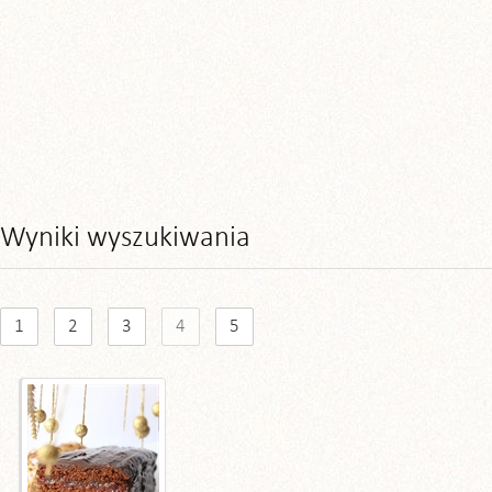
Wyniki wyszukiwania
1
2
3
4
5