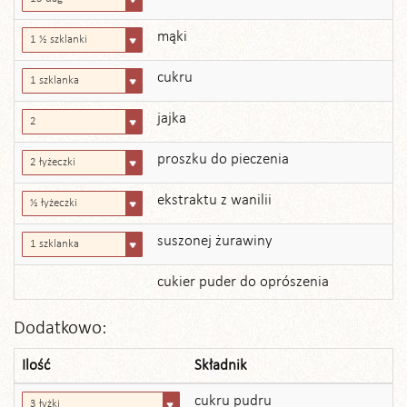
mąki
1 ½ szklanki
cukru
1 szklanka
jajka
2
proszku do pieczenia
2 łyżeczki
ekstraktu z wanilii
½ łyżeczki
suszonej żurawiny
1 szklanka
cukier puder do oprószenia
Dodatkowo:
Ilość
Składnik
cukru pudru
3 łyżki