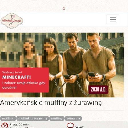
X
Amerykańskie muffiny z żurawiną
muffinki
muffinki z żurawiną
muffiny
żurawina
Przyg: 10 min
Łatwy