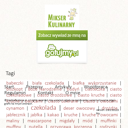
Tagi
babeczki
biała czekolada
białka wykorzystanie
Start
Przepisy
Artykuły
Współpraca
biszkopt
Boże Narodzenie
budyń
ciasteczka
ciasto
Regulamin
Kontakt
O mnie
czekoladowe
ciasto drożdżowe
ciasto kruche
ciasto
© Slodkiefantazje.pl. All rights reserved. Nie wyrażam zgody na kopiowanie i wykorzystywanie zdjęć i
kruche z owocami
ciasto ucierane
ciasto z owocami
grafik na innych stronach.
czekolada
cynamon
deser owocowy
drożdże
Version: 0.6.0.30125
tiny
jabłecznik
jabłka
kakao
kruche
kruche z owocami
maliny
mascarpone
migdały
miód
muffinki
muffiny
nutella
przyprawa korzenna
rodzynki