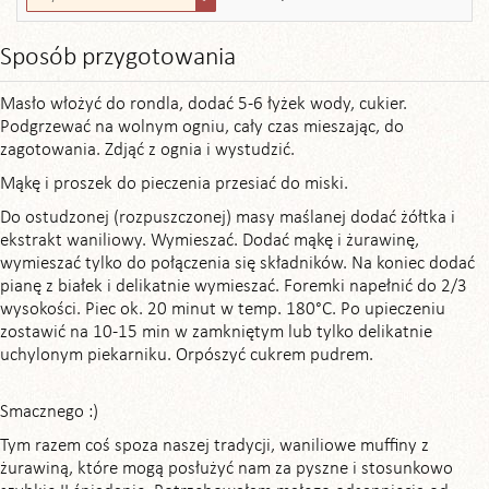
Sposób przygotowania
Masło włożyć do rondla, dodać 5-6 łyżek wody, cukier.
Podgrzewać na wolnym ogniu, cały czas mieszając, do
zagotowania. Zdjąć z ognia i wystudzić.
Mąkę i proszek do pieczenia przesiać do miski.
Do ostudzonej (rozpuszczonej) masy maślanej dodać żółtka i
ekstrakt waniliowy. Wymieszać. Dodać mąkę i żurawinę,
wymieszać tylko do połączenia się składników. Na koniec dodać
pianę z białek i delikatnie wymieszać. Foremki napełnić do 2/3
wysokości. Piec ok. 20 minut w temp. 180°C. Po upieczeniu
zostawić na 10-15 min w zamkniętym lub tylko delikatnie
uchylonym piekarniku. Orpószyć cukrem pudrem.
Smacznego :)
Tym razem coś spoza naszej tradycji, waniliowe muffiny z
żurawiną, które mogą posłużyć nam za pyszne i stosunkowo