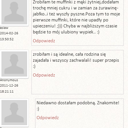
Zrobiłam te muffinki z mąki żytniej,dodałam
trochę mniej cukru i w zamian za żurawinę -
jabłko..i też wyszły pyszne.Poza tym to moje
pierwsze muffinki, które nie upadły po
upieczeniu! ;))) Chyba w najbliższym czasie
asiaw
będzie to mój ulubiony wypiek.. :)
2014-02-26
13:50:52
Odpowiedz
zrobiłam i są idealne, cała rodzina się
zajadała i wszyscy zachwalali! super przepis
:)
Odpowiedz
Anonymous
2011-12-26
18:21:11
Niedawno dostałam podobną. Znakomite!
:)
Odpowiedz