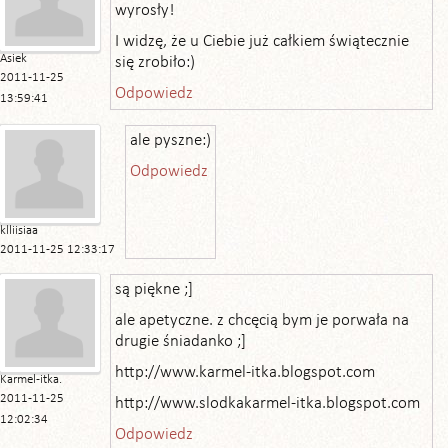
wyrosły!
I widzę, że u Ciebie już całkiem świątecznie
Asiek
się zrobiło:)
2011-11-25
Odpowiedz
13:59:41
ale pyszne:)
Odpowiedz
klliisiaa
2011-11-25 12:33:17
są piękne ;]
ale apetyczne. z chcęcią bym je porwała na
drugie śniadanko ;]
http://www.karmel-itka.blogspot.com
Karmel-itka.
2011-11-25
http://www.slodkakarmel-itka.blogspot.com
12:02:34
Odpowiedz