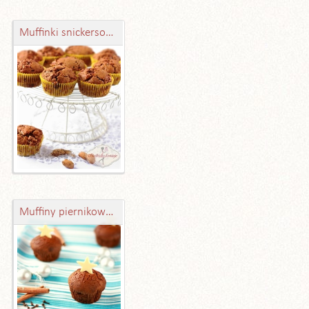
Muffinki snickersowo-nutellowe
Muffiny piernikowe – lepsze niż niejeden piernik