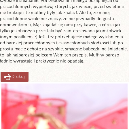
szybkie II śniadanie. Potrzebowałam małego odsapnięcia od
pracochłonnych wypieków, których, jak wiecie, przed świętami
nie brakuje i te muffiny były jak znalazł. Ale to, że mniej
pracochłonne wcale nie znaczy, że nie przypadły do gustu
domownikom :), Mąż zajadał się nimi przy kawce, a córcia jak
tylko je zobaczyła przestała być zainteresowana jakimkolwiek
innym posiłkiem. :) Jeśli też potrzebujecie małego wytchnienia
od bardziej pracochłonnych i czasochłonnych słodkości lub po
prostu macie ochotę na szybkie, smaczne babeczki na śniadanie,
to jak najbardziej polecam Wam ten przepis. Muffiny bardzo
ładnie wyrastają i praktycznie nie opadają.
Drukuj