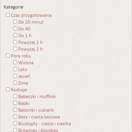
Kategorie
Czas przygotowania
Do 20 minut
Do 40
Do 1 h
Powyżej 1 h
Powyżej 2 h
Pora roku
Wiosna
Lato
Jesień
Zima
Rodzaje
Babeczki i muffinki
Babki
Batoniki i cukierki
Bezy i ciasta bezowe
Biszkopty - ciasta i ciastka
Brownies i blondies