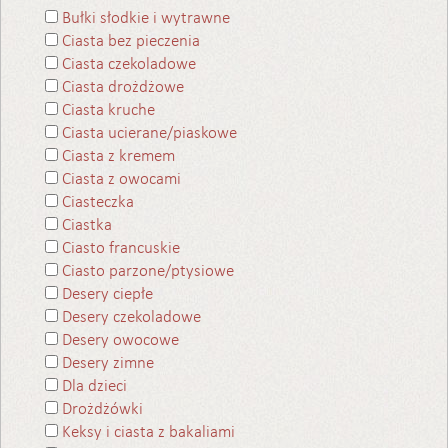
Bułki słodkie i wytrawne
Ciasta bez pieczenia
Ciasta czekoladowe
Ciasta drożdżowe
Ciasta kruche
Ciasta ucierane/piaskowe
Ciasta z kremem
Ciasta z owocami
Ciasteczka
Ciastka
Ciasto francuskie
Ciasto parzone/ptysiowe
Desery ciepłe
Desery czekoladowe
Desery owocowe
Desery zimne
Dla dzieci
Drożdżówki
Keksy i ciasta z bakaliami