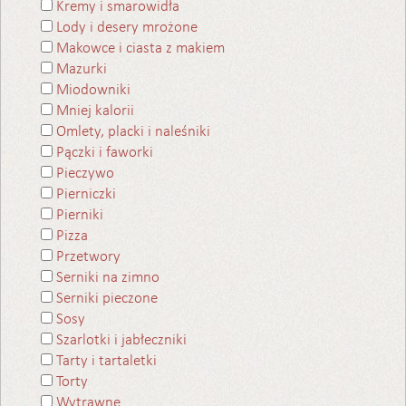
Kremy i smarowidła
Lody i desery mrożone
Makowce i ciasta z makiem
Mazurki
Miodowniki
Mniej kalorii
Omlety, placki i naleśniki
Pączki i faworki
Pieczywo
Pierniczki
Pierniki
Pizza
Przetwory
Serniki na zimno
Serniki pieczone
Sosy
Szarlotki i jabłeczniki
Tarty i tartaletki
Torty
Wytrawne