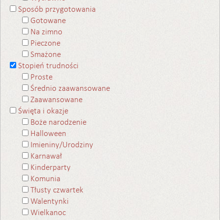
Sposób przygotowania
Gotowane
Na zimno
Pieczone
Smażone
Stopień trudności
Proste
Średnio zaawansowane
Zaawansowane
Święta i okazje
Boże narodzenie
Halloween
Imieniny/Urodziny
Karnawał
Kinderparty
Komunia
Tłusty czwartek
Walentynki
Wielkanoc