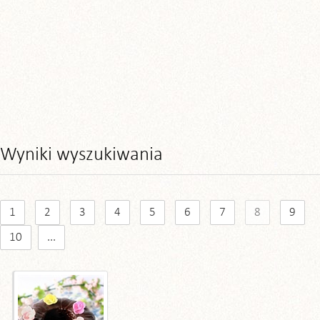
Wyniki wyszukiwania
1
2
3
4
5
6
7
8
9
10
...