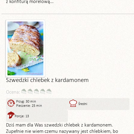
z konfiturą morelową...
Szwedzki chlebek z kardamonem
Ocena:
Przyg: 30 min
Średni
Pieczenie: 25 min
Porcje: 13
Dziś mam dla Was szwedzki chlebek z kardamonem.
Zupełnie nie wiem czemu nazywany jest chlebkiem, bo