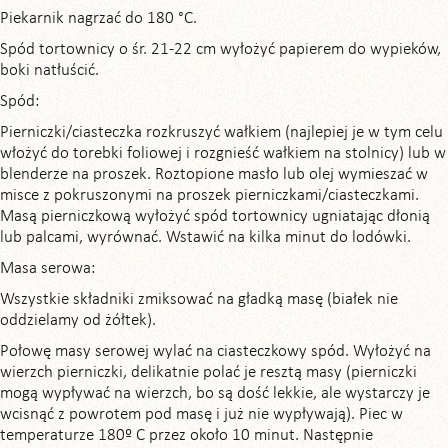
Piekarnik nagrzać do 180 °C.
Spód tortownicy o śr. 21-22 cm wyłożyć papierem do wypieków,
boki natłuścić.
Spód:
Pierniczki/ciasteczka rozkruszyć wałkiem (najlepiej je w tym celu
włożyć do torebki foliowej i rozgnieść wałkiem na stolnicy) lub w
blenderze na proszek. Roztopione masło lub olej wymieszać w
misce z pokruszonymi na proszek pierniczkami/ciasteczkami.
Masą pierniczkową wyłożyć spód tortownicy ugniatając dłonią
lub palcami, wyrównać. Wstawić na kilka minut do lodówki.
Masa serowa:
Wszystkie składniki zmiksować na gładką masę (białek nie
oddzielamy od żółtek).
Połowę masy serowej wylać na ciasteczkowy spód. Wyłożyć na
wierzch pierniczki, delikatnie polać je resztą masy (pierniczki
mogą wypływać na wierzch, bo są dość lekkie, ale wystarczy je
wcisnąć z powrotem pod masę i już nie wypływają). Piec w
temperaturze 180º C przez około 10 minut. Następnie