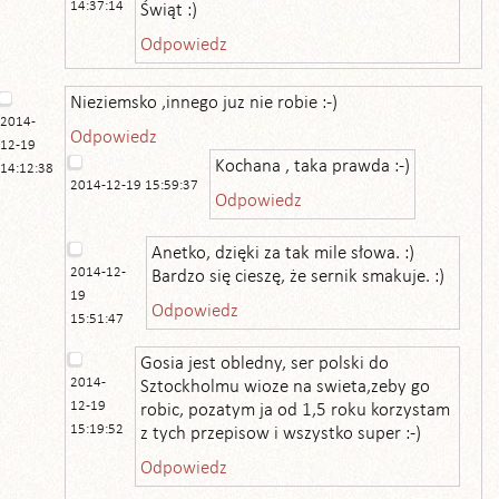
14:37:14
Świąt :)
Odpowiedz
Nieziemsko ,innego juz nie robie :-)
2014-
Odpowiedz
12-19
Kochana , taka prawda :-)
14:12:38
2014-12-19 15:59:37
Odpowiedz
Anetko, dzięki za tak mile słowa. :)
2014-12-
Bardzo się cieszę, że sernik smakuje. :)
19
Odpowiedz
15:51:47
Gosia jest obledny, ser polski do
2014-
Sztockholmu wioze na swieta,zeby go
12-19
robic, pozatym ja od 1,5 roku korzystam
15:19:52
z tych przepisow i wszystko super :-)
Odpowiedz