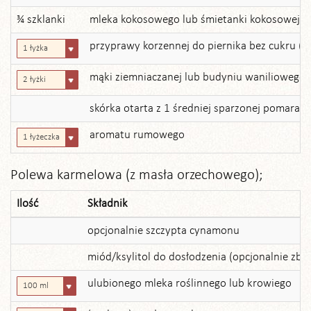
¾ szklanki
mleka kokosowego lub śmietanki kokosowej
przyprawy korzennej do piernika bez cukru (u
1 łyżka
mąki ziemniaczanej lub budyniu waniliowego 
2 łyżki
skórka otarta z 1 średniej sparzonej pomarań
aromatu rumowego
1 łyżeczka
Polewa karmelowa (z masła orzechowego);
Ilość
Składnik
opcjonalnie szczypta cynamonu
miód/ksylitol do dosłodzenia (opcjonalnie zb
ulubionego mleka roślinnego lub krowiego
100 ml