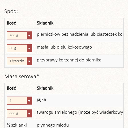
Spód:
Ilość
Składnik
pierniczków bez nadzienia lub ciasteczek kor
200 g
masła lub oleju kokosowego
60 g
przyprawy korzennej do piernika
1 łyżeczka
Masa serowa*:
Ilość
Składnik
jajka
3
twarogu zmielonego (może być wiaderkowy
800 g
½ szklanki
płynnego miodu