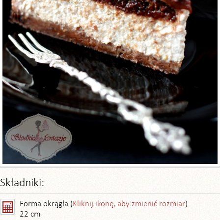
Składniki:
Forma okrągła (
Kliknij ikonę, aby zmienić rozmiar
)
22 cm