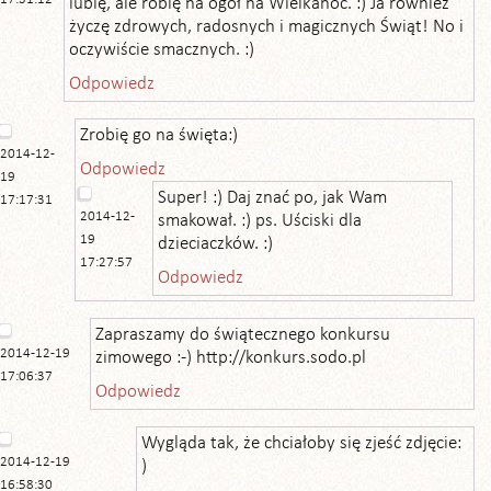
lubię, ale robię na ogół na Wielkanoc. :) Ja również
życzę zdrowych, radosnych i magicznych Świąt! No i
oczywiście smacznych. :)
Odpowiedz
Zrobię go na święta:)
2014-12-
Odpowiedz
19
Super! :) Daj znać po, jak Wam
17:17:31
2014-12-
smakował. :) ps. Uściski dla
19
dzieciaczków. :)
17:27:57
Odpowiedz
Zapraszamy do świątecznego konkursu
2014-12-19
zimowego :-) http://konkurs.sodo.pl
17:06:37
Odpowiedz
Wygląda tak, że chciałoby się zjeść zdjęcie:
2014-12-19
)
16:58:30