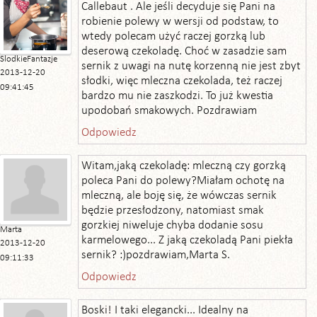
Callebaut . Ale jeśli decyduje się Pani na
robienie polewy w wersji od podstaw, to
wtedy polecam użyć raczej gorzką lub
deserową czekoladę. Choć w zasadzie sam
SlodkieFantazje
sernik z uwagi na nutę korzenną nie jest zbyt
2013-12-20
słodki, więc mleczna czekolada, też raczej
09:41:45
bardzo mu nie zaszkodzi. To już kwestia
upodobań smakowych. Pozdrawiam
Odpowiedz
Witam,jaką czekoladę: mleczną czy gorzką
poleca Pani do polewy?Miałam ochotę na
mleczną, ale boję się, że wówczas sernik
będzie przesłodzony, natomiast smak
gorzkiej niweluje chyba dodanie sosu
Marta
karmelowego... Z jaką czekoladą Pani piekła
2013-12-20
sernik? :)pozdrawiam,Marta S.
09:11:33
Odpowiedz
Boski! I taki elegancki... Idealny na