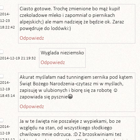
Ciasto gotowe. Trochę zmienione bo mąż kupił
2014-
czekoladowe mleko i zapomniał o piernikach
12-23
alpejskich;) ale mam nadzieję że będzie ok. Zaraz
18:22:42
powędruje do lodówki:)
Odpowiedz
Wyglada nieziemsko
2014-12-19 21:19:32
Odpowiedz
Akurat myślałam nad tunningiem sernika pod kątem
2014-
Świąt Bożego Narodzenia -czytasz mi w myślach,
12-19
zapisuję w ulubionych i biorę się za robotę ☺
18:45:14
zapowiada się pysznie😀
Odpowiedz
Ja w te święta nie poszaleje z wypiekami, bo ze
2014-
względu na stan, od wszystkiego słodkiego
12-19
chwilowo mnie odrzuca. :D Z brzoskwiniami też
17:31:12