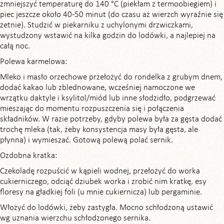
zmniejszyć temperaturę do 140 °C (piekłam z termoobiegiem) i
piec jeszcze około 40-50 minut (do czasu aż wierzch wyraźnie się
zetnie). Studzić w piekarniku z uchylonymi drzwiczkami,
wystudzony wstawić na kilka godzin do lodówki, a najlepiej na
całą noc.
Polewa karmelowa:
Mleko i masło orzechowe przełożyć do rondelka z grubym dnem,
dodać kakao lub zblednowane, wcześniej namoczone we
wrzątku daktyle i ksylitol/miód lub inne słodzidło, podgrzewać
mieszając do momentu rozpuszczenia się i połączenia
składników. W razie potrzeby, gdyby polewa była za gęsta dodać
trochę mleka (tak, żeby konsystencja masy była gęsta, ale
płynna) i wymieszać. Gotową polewą polać sernik.
Ozdobna kratka:
Czekoladę rozpuścić w kąpieli wodnej, przełożyć do worka
cukierniczego, odciąć dziubek worka i zrobić nim kratkę, esy
floresy na gładkiej foli (u mnie cukiernicza) lub pergaminie.
Włożyć do lodówki, żeby zastygła. Mocno schłodzoną ustawić
wg uznania wierzchu schłodzonego sernika.