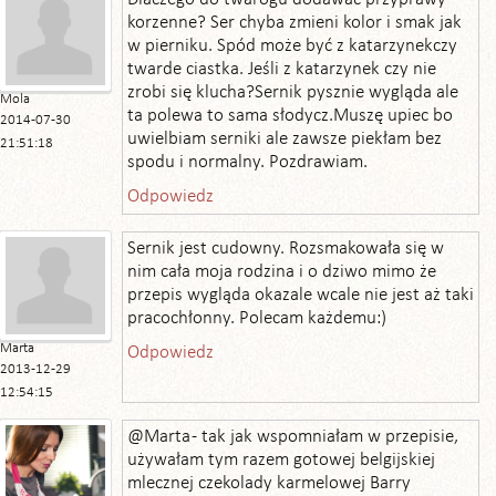
korzenne? Ser chyba zmieni kolor i smak jak
w pierniku. Spód może być z katarzynekczy
twarde ciastka. Jeśli z katarzynek czy nie
zrobi się klucha?Sernik pysznie wygląda ale
Mola
ta polewa to sama słodycz.Muszę upiec bo
2014-07-30
uwielbiam serniki ale zawsze piekłam bez
21:51:18
spodu i normalny. Pozdrawiam.
Odpowiedz
Sernik jest cudowny. Rozsmakowała się w
nim cała moja rodzina i o dziwo mimo że
przepis wygląda okazale wcale nie jest aż taki
pracochłonny. Polecam każdemu:)
Marta
Odpowiedz
2013-12-29
12:54:15
@Marta - tak jak wspomniałam w przepisie,
używałam tym razem gotowej belgijskiej
mlecznej czekolady karmelowej Barry