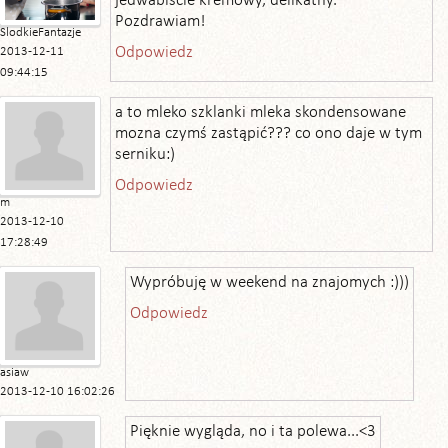
jedwabiście kremowy, delikatny.
Pozdrawiam!
SlodkieFantazje
Odpowiedz
2013-12-11
09:44:15
a to mleko szklanki mleka skondensowane
mozna czymś zastąpić??? co ono daje w tym
serniku:)
Odpowiedz
m
2013-12-10
17:28:49
Wypróbuję w weekend na znajomych :)))
Odpowiedz
asiaw
2013-12-10 16:02:26
Pięknie wygląda, no i ta polewa...<3