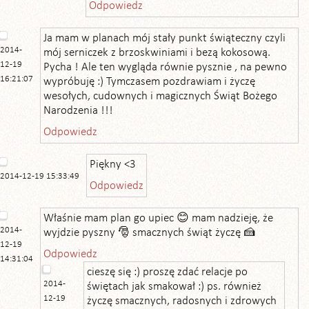
Odpowiedz
Ja mam w planach mój stały punkt świąteczny czyli
2014-
mój serniczek z brzoskwiniami i bezą kokosową.
12-19
Pycha ! Ale ten wygląda równie pysznie , na pewno
16:21:07
wypróbuję :) Tymczasem pozdrawiam i życzę
wesołych, cudownych i magicznych Świąt Bożego
Narodzenia !!!
Odpowiedz
Piękny <3
2014-12-19 15:33:49
Odpowiedz
Właśnie mam plan go upiec 😊 mam nadzieję, że
2014-
wyjdzie pyszny 🎅 smacznych świąt życzę 🍰
12-19
Odpowiedz
14:31:04
cieszę się :) proszę zdać relacje po
2014-
świętach jak smakował :) ps. również
12-19
życzę smacznych, radosnych i zdrowych