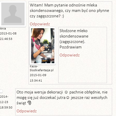
Witam! Mam pytanie odnośnie mleka
skondensowanego, czy mam być ono płynne
czy zagęszczone? :)
Odpowiedz
Ania
Słodzone mleko
2015-01-08
skondensowane
21:46:53
(zagęszczone).
Pozdrawiam
Odpowiedz
Kasia -
Slodkiefantazje.pl
2015-01-09
15:34:41
Oto moja wersja dekoracji ☺ pachnie obłędnie, nie
2014-
mogę się już doczekać jutra☺ jeszcze raz wesołych
12-23
świąt 🎅
18:59:50
Odpowiedz