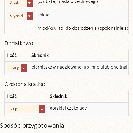
(czubate) masła orzechowego
3 łyżki
kakao
3 łyżeczki
miód/ksylitol do dosłodzenia (opcjonalnie zb
Dodatkowo:
Ilość
Składnik
pierniczków nadziewane lub inne ulubione (najle
160 g
Ozdobna kratka:
Ilość
Składnik
gorzkiej czekolady
50 g
Sposób przygotowania