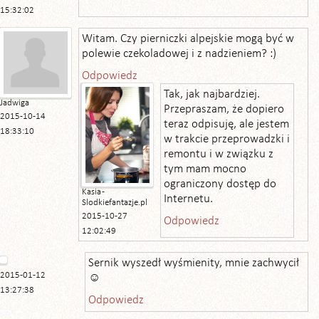
15:32:02
Witam. Czy pierniczki alpejskie mogą być w
polewie czekoladowej i z nadzieniem? :)
Odpowiedz
Tak, jak najbardziej.
Jadwiga
Przepraszam, że dopiero
2015-10-14
teraz odpisuję, ale jestem
18:33:10
w trakcie przeprowadzki i
remontu i w związku z
tym mam mocno
ograniczony dostęp do
Kasia -
Internetu.
Slodkiefantazje.pl
2015-10-27
Odpowiedz
12:02:49
Sernik wyszedł wyśmienity, mnie zachwycił
2015-01-12
☺
13:27:38
Odpowiedz