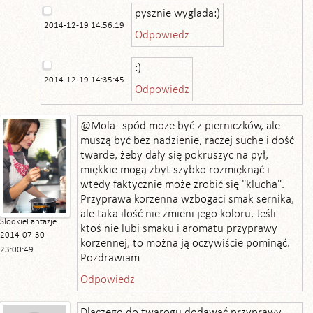
pysznie wyglada:)
2014-12-19 14:56:19
Odpowiedz
:)
2014-12-19 14:35:45
Odpowiedz
@Mola - spód może być z pierniczków, ale
muszą być bez nadzienie, raczej suche i dość
twarde, żeby dały się pokruszyc na pył,
miękkie mogą zbyt szybko rozmięknąć i
wtedy faktycznie może zrobić się "klucha".
Przyprawa korzenna wzbogaci smak sernika,
ale taka ilość nie zmieni jego koloru. Jeśli
SlodkieFantazje
ktoś nie lubi smaku i aromatu przyprawy
2014-07-30
korzennej, to można ją oczywiście pominąć.
23:00:49
Pozdrawiam
Odpowiedz
Dlaczego do twarogu dodawać przyprawy