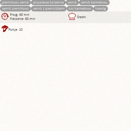
piernikowy sernik
przyprawa korzenna
sernik
sernik karmelowy
sernik piernikowy
sernik z pierniczkami
sos karmelowy
twaróg
Przyg: 60 min
Średni
Pieczenie: 60 min
Porcje: 10