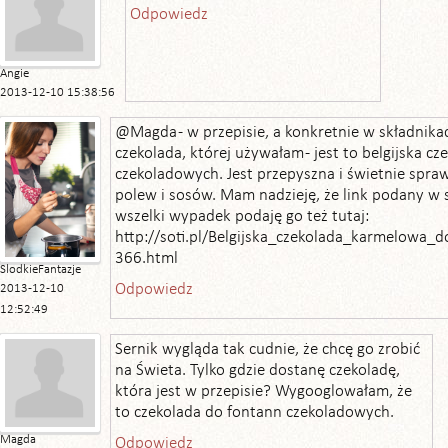
Odpowiedz
Angie
2013-12-10 15:38:56
@Magda - w przepisie, a konkretnie w składnika
czekolada, której używałam - jest to belgijska c
czekoladowych. Jest przepyszna i świetnie spra
polew i sosów. Mam nadzieję, że link podany w sk
wszelki wypadek podaję go też tutaj:
http://soti.pl/Belgijska_czekolada_karmelowa_
366.html
SlodkieFantazje
Odpowiedz
2013-12-10
12:52:49
Sernik wygląda tak cudnie, że chcę go zrobić
na Świeta. Tylko gdzie dostanę czekoladę,
która jest w przepisie? Wygooglowałam, że
to czekolada do fontann czekoladowych.
Magda
Odpowiedz