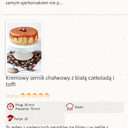
samym ajerkoniakiem nie p...
Kremowy sernik chałwowy z białą czekoladą i
toffi
Ocena:
Przyg: 50 min
Średni
Pieczenie: 70 min
Porcje: 10
To jeden z najlepszych serników na blogu i w ogóle z