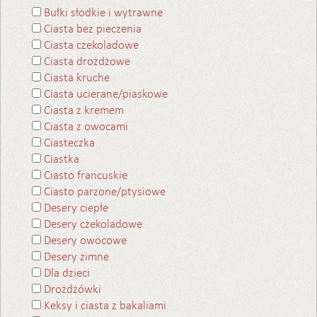
Bułki słodkie i wytrawne
Ciasta bez pieczenia
Ciasta czekoladowe
Ciasta drożdżowe
Ciasta kruche
Ciasta ucierane/piaskowe
Ciasta z kremem
Ciasta z owocami
Ciasteczka
Ciastka
Ciasto francuskie
Ciasto parzone/ptysiowe
Desery ciepłe
Desery czekoladowe
Desery owocowe
Desery zimne
Dla dzieci
Drożdżówki
Keksy i ciasta z bakaliami