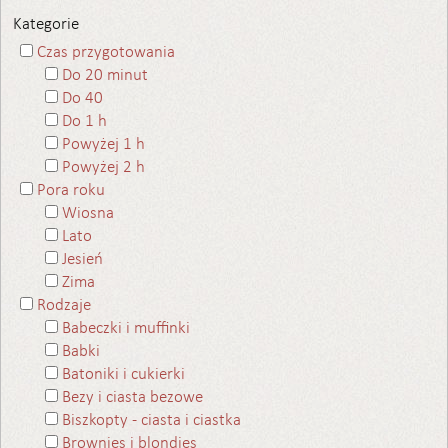
Kategorie
Czas przygotowania
Do 20 minut
Do 40
Do 1 h
Powyżej 1 h
Powyżej 2 h
Pora roku
Wiosna
Lato
Jesień
Zima
Rodzaje
Babeczki i muffinki
Babki
Batoniki i cukierki
Bezy i ciasta bezowe
Biszkopty - ciasta i ciastka
Brownies i blondies