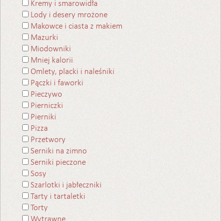
Kremy i smarowidła
Lody i desery mrożone
Makowce i ciasta z makiem
Mazurki
Miodowniki
Mniej kalorii
Omlety, placki i naleśniki
Pączki i faworki
Pieczywo
Pierniczki
Pierniki
Pizza
Przetwory
Serniki na zimno
Serniki pieczone
Sosy
Szarlotki i jabłeczniki
Tarty i tartaletki
Torty
Wytrawne