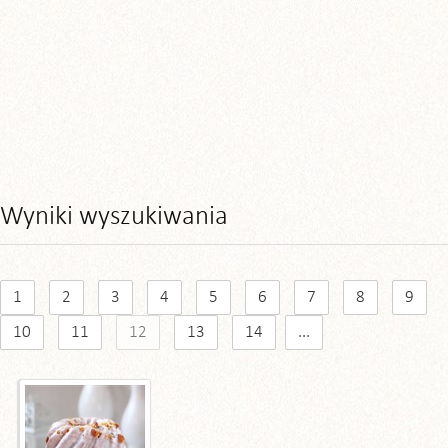
Wyniki wyszukiwania
1
2
3
4
5
6
7
8
9
10
11
12
13
14
...