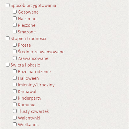
Sposób przygotowania
Gotowane
Na zimno
Pieczone
Smażone
Stopień trudności
Proste
Średnio zaawansowane
Zaawansowane
Święta i okazje
Boże narodzenie
Halloween
Imieniny/Urodziny
Karnawał
Kinderparty
Komunia
Tłusty czwartek
Walentynki
Wielkanoc