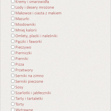
Kremy i smarowidła
Lody i desery mrożone
Makowce i ciasta z makiem
Mazurki
Miodowniki
Mniej kalorii
Omlety, placki i naleśniki
Pączki i faworki
Pieczywo
Pierniczki
Pierniki
Pizza
Przetwory
Serniki na zimno
Serniki pieczone
Sosy
Szarlotki i jabłeczniki
Tarty i tartaletki
Torty
Wytrawne