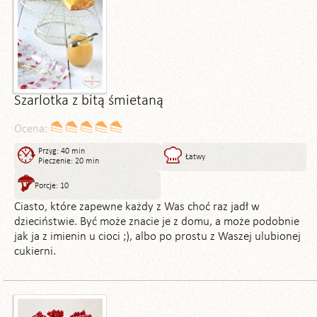
Szarlotka z bitą śmietaną
Ocena:
Przyg: 40 min
Łatwy
Pieczenie: 20 min
Porcje: 10
Ciasto, które zapewne każdy z Was choć raz jadł w
dzieciństwie. Być może znacie je z domu, a może podobnie
jak ja z imienin u cioci ;), albo po prostu z Waszej ulubionej
cukierni.