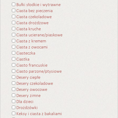
Bułki słodkie i wytrawne
Ciasta bez pieczenia
Ciasta czekoladowe
Ciasta drożdżowe
Ciasta kruche
Ciasta ucierane/piaskowe
Ciasta z kremem
Ciasta z owocami
Ciasteczka
Ciastka
Ciasto francuskie
Ciasto parzone/ptysiowe
Desery ciepłe
Desery czekoladowe
Desery owocowe
Desery zimne
Dla dzieci
Drożdżówki
Keksy i ciasta z bakaliami