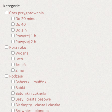
Kategorie
Czas przygotowania
Do 20 minut
Do 40
Do 1 h
Powyżej 1 h
Powyżej 2 h
Pora roku
Wiosna
Lato
Jesień
Zima
Rodzaje
Babeczki i muffinki
Babki
Batoniki i cukierki
Bezy i ciasta bezowe
Biszkopty - ciasta i ciastka
Brownies i blondies