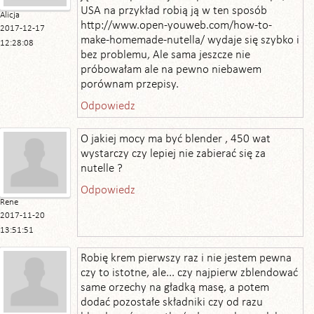
USA na przykład robią ją w ten sposób
Alicja
http://www.open-youweb.com/how-to-
2017-12-17
make-homemade-nutella/ wydaje się szybko i
12:28:08
bez problemu, Ale sama jeszcze nie
próbowałam ale na pewno niebawem
porównam przepisy.
Odpowiedz
O jakiej mocy ma być blender , 450 wat
wystarczy czy lepiej nie zabierać się za
nutelle ?
Odpowiedz
Rene
2017-11-20
13:51:51
Robię krem pierwszy raz i nie jestem pewna
czy to istotne, ale... czy najpierw zblendować
same orzechy na gładką masę, a potem
dodać pozostałe składniki czy od razu