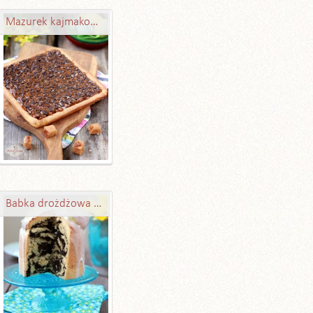
Mazurek kajmakowy z bakaliami - błyskawiczny
Babka drożdżowa z masą makową i Amaretto