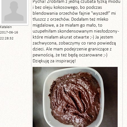
Pycha! Zrobiłam z jedną czubata łyżką miodu
i bez oleju kokosowego, bo podczas
blendowania orzechów fajnie "wyszedł" mi
tłuszcz z orzechów. Dodałam też mleko
migdalowe, a że miałam go mało, to
Katalein
uzupełniłam skondensowanym niesłodzony -
2017-06-16
które miałam akurat otwarte ;-) Ja jestem
22:28:32
zachwycona, zobaczymy co rano powiedzą
dzieci. Ale mam podejrzenie graniczące z
pewnością, że też będą oczarowane ;-)
Dziękuję za inspirację!