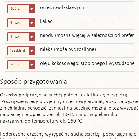
orzechów laskowych
200 g
kakao
4 łyżki
miodu (można więcej w zależności od prefere
3 łyżki
mleka (może być roślinne)
½ szklanki
oleju kokosowego, stopionego i wystudzonego 
50 ml
Sposób przygotowania
Orzechy podprażyć na suchej patelni, aż lekko się przypieką.
Poczujecie wtedy przyjemny orzechowy aromat, a skórka będzie
z nich ładnie schodzić (zamiast na patelnie można je też wysypać
na blachę i podpiec przez ok 10-15 minut w piekarniku
nagrzanym do temperatury ok. 160 °C).
Podprażone orzechy wysypać na suchą ścierkę i pocierając nią o