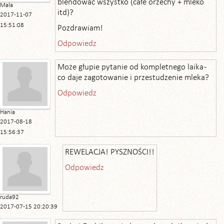
blendować wszystko (całe orzechy + mleko
Mala
itd)?
2017-11-07
15:51:08
Pozdrawiam!
Odpowiedz
Może głupie pytanie od kompletnego laika -
co daje zagotowanie i przestudzenie mleka?
Odpowiedz
Hania
2017-08-18
15:56:37
REWELACJA! PYSZNOŚCI!!
Odpowiedz
ruda92
2017-07-15 20:20:39