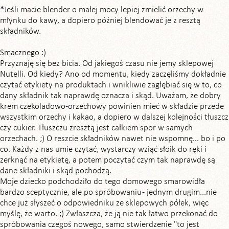
*Jeśli macie blender o małej mocy lepiej zmielić orzechy w
młynku do kawy, a dopiero później blendować je z resztą
składników.
Smacznego :)
Przyznaję się bez bicia. Od jakiegoś czasu nie jemy sklepowej
Nutelli. Od kiedy? Ano od momentu, kiedy zaczęliśmy dokładnie
czytać etykiety na produktach i wnikliwie zagłębiać się w to, co
dany składnik tak naprawdę oznacza i skąd. Uważam, że dobry
krem czekoladowo-orzechowy powinien mieć w składzie przede
wszystkim orzechy i kakao, a dopiero w dalszej kolejności tłuszcz
czy cukier. Tłuszczu zresztą jest całkiem spor w samych
orzechach. ;) O reszcie składników nawet nie wspomnę... bo i po
co. Każdy z nas umie czytać, wystarczy wziąć słoik do ręki i
zerknąć na etykietę, a potem poczytać czym tak naprawdę są
dane składniki i skąd pochodzą.
Moje dziecko podchodziło do tego domowego smarowidła
bardzo sceptycznie, ale po spróbowaniu - jednym drugim...nie
chce już słyszeć o odpowiedniku ze sklepowych półek, więc
myślę, że warto. ;) Zwłaszcza, że ją nie tak łatwo przekonać do
spróbowania czegoś nowego, samo stwierdzenie "to jest