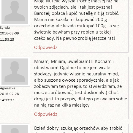
Moja Nutella wyszła trochę inaczej niż na
twoich zdjęciach, ale i tak jest pyszna!
Bardzeij opłaca kupić nutellę niż ją zrobić.
Mama nie kazała mi kupować 200 g
orzechów, ale kazała mi kupić 100g. Ja się
Sylwia
świetnie bawiłam przy robieniu takiej
2016-08-09
czekolady. Na pewno zrobię jeszcze raz!
11:53:25
Odpowiedz
Mniam, Mniam, uwielbiam!!! Kocham i
ubóstwiam! Ogólnie to nie jem wcale
słodyczy, jedynie wlaśnie naturalny miód,
albo suszone owoce sporadycznie, ale jak
zobaczyłam ten przepis to stwierdziłam, że
Agnieszka
musze spróbować:) Jest doskonały:) Choć
2016-07-28
drogi jest to przepis, dlatego pozwalam sobie
14:33:37
na nią raz na kilka miesięcy
Odpowiedz
Dzień dobry, szukając orzechów, aby zrobić