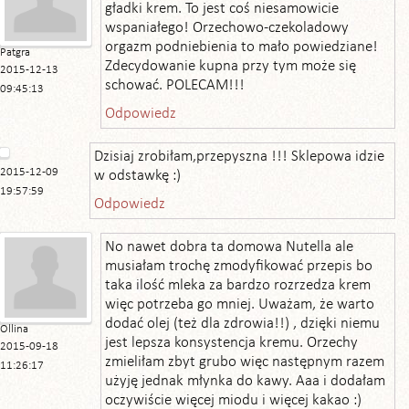
gładki krem. To jest coś niesamowicie
wspaniałego! Orzechowo-czekoladowy
orgazm podniebienia to mało powiedziane!
Patgra
Zdecydowanie kupna przy tym może się
2015-12-13
schować. POLECAM!!!
09:45:13
Odpowiedz
Dzisiaj zrobiłam,przepyszna !!! Sklepowa idzie
2015-12-09
w odstawkę :)
19:57:59
Odpowiedz
No nawet dobra ta domowa Nutella ale
musiałam trochę zmodyfikować przepis bo
taka ilość mleka za bardzo rozrzedza krem
więc potrzeba go mniej. Uważam, że warto
dodać olej (też dla zdrowia!!) , dzięki niemu
Ollina
jest lepsza konsystencja kremu. Orzechy
2015-09-18
zmieliłam zbyt grubo więc następnym razem
11:26:17
użyję jednak młynka do kawy. Aaa i dodałam
oczywiście więcej miodu i więcej kakao :)