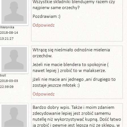
Wszystkie składniki blendujemy razem czy
najpierw same orzechy?
Pozdrawiam :)
Odpowiedz
Weronika
2018-08-14
13:21:27
Wtrącę się nieśmiało odnośnie mielenia
orzechów.
Jeżeli nie macie blendera to spokojnie (
nawet lepiej ) zrobić to w malakserze.
troll
jżeli nie macie ani jednego ,ani drugiego to
2018-03-03
zostaje jeszcze młotek :)
22:39:09
Odpowiedz
Bardzo dobry wpis. Także i moim zdaniem
zdecydowanie lepiej jest zrobić samemu
nutellę niż wykorzystywać kupną. Dość łatwo
ją zrobić i pewnie jest lepsza niż ze sklepu, w