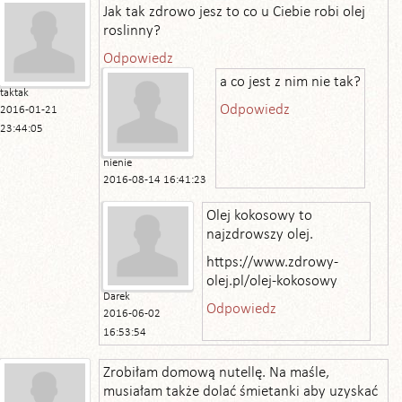
Jak tak zdrowo jesz to co u Ciebie robi olej
roslinny?
Odpowiedz
a co jest z nim nie tak?
taktak
Odpowiedz
2016-01-21
23:44:05
nienie
2016-08-14 16:41:23
Olej kokosowy to
najzdrowszy olej.
https://www.zdrowy-
olej.pl/olej-kokosowy
Darek
Odpowiedz
2016-06-02
16:53:54
Zrobiłam domową nutellę. Na maśle,
musiałam także dolać śmietanki aby uzyskać