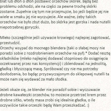
blat lub dłoń o dłoń pozbawić orzechów skórek. Będą bez
problemu odchodzi, ale na części za pewne trochę skórki
zostanie. Zupełnie się tym nie przejmujcie, bo jeśli będzie jej nie
wiele w smaku jej nie wyczujecie. Ale ważne, żeby takich
orzechów nie było zbyt dużo, bo skórka jest gorzka i nada nutelli
niepotrzebnej goryczki.
Mleko (szczególnie jeśli używacie krowiego) najlepiej zagotować,
przestudzić.
Orzechy wsypać do mocnego blendera (taki o słabej mocy nie
poradzi sobie z rozdrobnieniem orzechów na pył).* Dodać resztę
składników (mleko najlepiej dodawać stopniowo do osiągnięcia
oczekiwanej przez nas konsystencji) i zblendować na jednolitą,
gładką i błyszczącą masę. Spróbować czy nie ma potrzeby
dosłodzenia, bo będąc przyzwyczajonym do sklepowej nutelli ta
może nam się wydawać za mało słodka.
Jeżeli okaże się, ze blender nie poradził sobie i wyczuwacie
drobne kawałeczki orzechów, to możecie przetrzeć krem przez
drobne sitko, wtedy masa zrobi się idealnie gładka, o ile
oczywiście takie orzeszki będą Wam przeszkadzać. :)