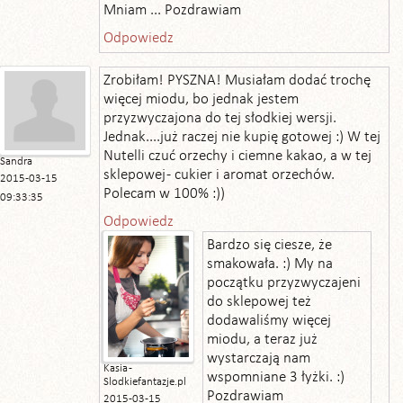
Mniam ... Pozdrawiam
Odpowiedz
Zrobiłam! PYSZNA! Musiałam dodać trochę
więcej miodu, bo jednak jestem
przyzwyczajona do tej słodkiej wersji.
Jednak....już raczej nie kupię gotowej :) W tej
Nutelli czuć orzechy i ciemne kakao, a w tej
Sandra
sklepowej - cukier i aromat orzechów.
2015-03-15
Polecam w 100% :))
09:33:35
Odpowiedz
Bardzo się ciesze, że
smakowała. :) My na
początku przyzwyczajeni
do sklepowej też
dodawaliśmy więcej
miodu, a teraz już
wystarczają nam
Kasia -
wspomniane 3 łyżki. :)
Slodkiefantazje.pl
Pozdrawiam
2015-03-15