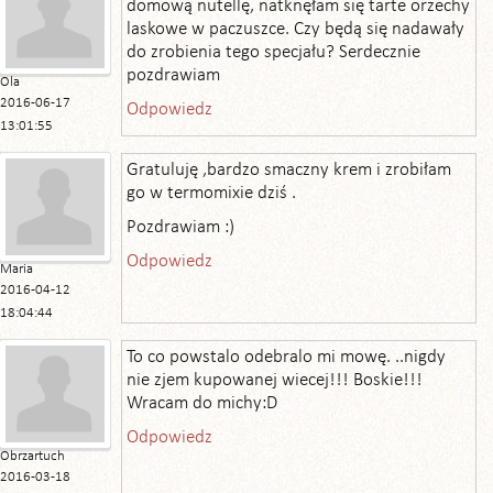
domową nutellę, natknęłam się tarte orzechy
laskowe w paczuszce. Czy będą się nadawały
do zrobienia tego specjału? Serdecznie
pozdrawiam
Ola
2016-06-17
Odpowiedz
13:01:55
Gratuluję ,bardzo smaczny krem i zrobiłam
go w termomixie dziś .
Pozdrawiam :)
Odpowiedz
Maria
2016-04-12
18:04:44
To co powstalo odebralo mi mowę. ..nigdy
nie zjem kupowanej wiecej!!! Boskie!!!
Wracam do michy:D
Odpowiedz
Obrzartuch
2016-03-18