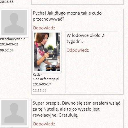
20:13:35
Pycha! Jak długo można takie cudo
przechowywać?
Odpowiedz
W lodówce około 2
Przechowywanie
tygodni.
2016-03-02
Odpowiedz
09:52:04
Kasia -
Slodkiefantazje.pl
2016-03-17
12:11:58
Super przepis. Dawno się zamierzałem wziąć
za tę Nutellę, ale to co wyszło jest
rewelacyjne. Gratuluję.
Odpowiedz