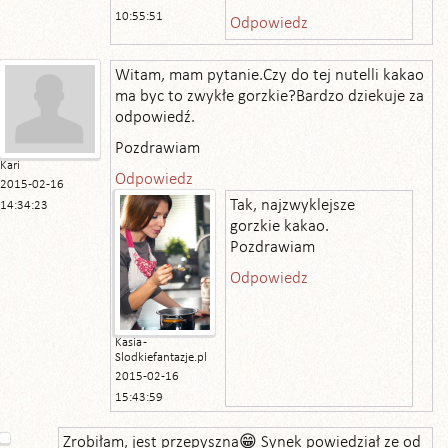
10:55:51
Odpowiedz
Witam, mam pytanie.Czy do tej nutelli kakao
ma byc to zwykłe gorzkie?Bardzo dziekuje za
odpowiedź.
Pozdrawiam
Kari
Odpowiedz
2015-02-16
Tak, najzwyklejsze
14:34:23
gorzkie kakao.
Pozdrawiam
Odpowiedz
Kasia -
Slodkiefantazje.pl
2015-02-16
15:43:59
Zrobiłam, jest przepyszna😁 Synek powiedział ze od