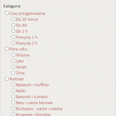
Kategorie
Czas przygotowania
Do 20 minut
Do 40
Do 1 h
Powyżej 1 h
Powyżej 2 h
Pora roku
Wiosna
Lato
Jesień
Zima
Rodzaje
Babeczki i muffinki
Babki
Batoniki i cukierki
Bezy i ciasta bezowe
Biszkopty - ciasta i ciastka
Brownies i blondies