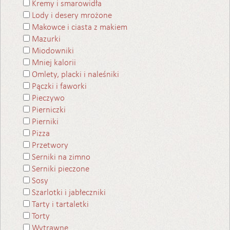
Kremy i smarowidła
Lody i desery mrożone
Makowce i ciasta z makiem
Mazurki
Miodowniki
Mniej kalorii
Omlety, placki i naleśniki
Pączki i faworki
Pieczywo
Pierniczki
Pierniki
Pizza
Przetwory
Serniki na zimno
Serniki pieczone
Sosy
Szarlotki i jabłeczniki
Tarty i tartaletki
Torty
Wytrawne