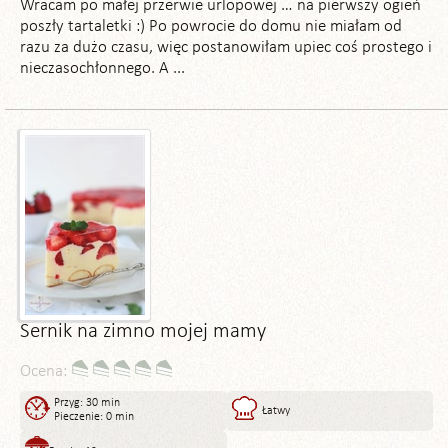
Wracam po małej przerwie urlopowej … na pierwszy ogień
poszły tartaletki :) Po powrocie do domu nie miałam od
razu za dużo czasu, więc postanowiłam upiec coś prostego i
nieczasochłonnego. A ...
Sernik na zimno mojej mamy
Ocena:
Przyg: 30 min
Łatwy
Pieczenie: 0 min