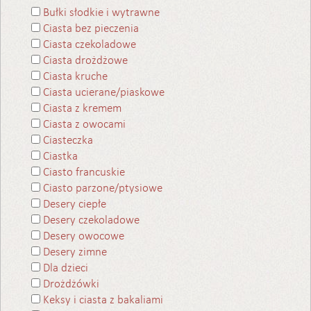
Bułki słodkie i wytrawne
Ciasta bez pieczenia
Ciasta czekoladowe
Ciasta drożdżowe
Ciasta kruche
Ciasta ucierane/piaskowe
Ciasta z kremem
Ciasta z owocami
Ciasteczka
Ciastka
Ciasto francuskie
Ciasto parzone/ptysiowe
Desery ciepłe
Desery czekoladowe
Desery owocowe
Desery zimne
Dla dzieci
Drożdżówki
Keksy i ciasta z bakaliami