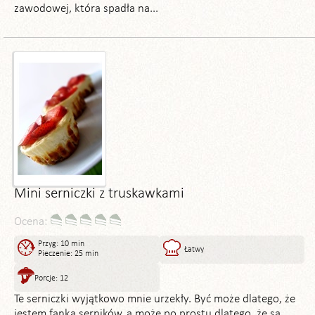
zawodowej, która spadła na...
Mini serniczki z truskawkami
Ocena:
Przyg: 10 min
Łatwy
Pieczenie: 25 min
Porcje: 12
Te serniczki wyjątkowo mnie urzekły. Być może dlatego, że
jestem fanką serników, a może po prostu dlatego, że są