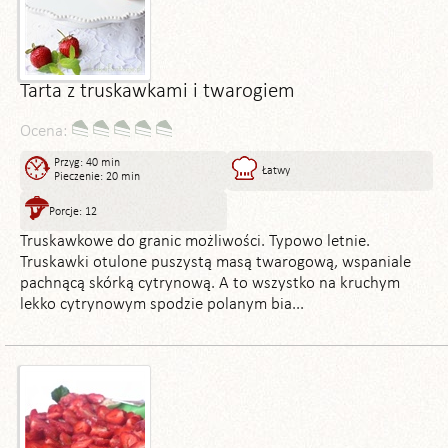
Tarta z truskawkami i twarogiem
Ocena:
Przyg: 40 min
Łatwy
Pieczenie: 20 min
Porcje: 12
Truskawkowe do granic możliwości. Typowo letnie.
Truskawki otulone puszystą masą twarogową, wspaniale
pachnącą skórką cytrynową. A to wszystko na kruchym
lekko cytrynowym spodzie polanym bia...