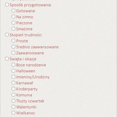
Sposób przygotowania
Gotowane
Na zimno
Pieczone
Smażone
Stopień trudności
Proste
Średnio zaawansowane
Zaawansowane
Święta i okazje
Boże narodzenie
Halloween
Imieniny/Urodziny
Karnawał
Kinderparty
Komunia
Tłusty czwartek
Walentynki
Wielkanoc