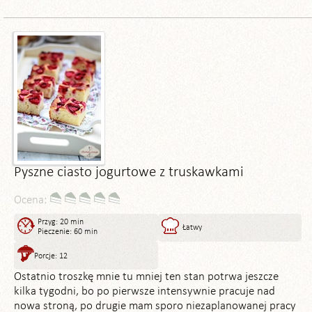
Pyszne ciasto jogurtowe z truskawkami
Ocena:
Przyg: 20 min
Łatwy
Pieczenie: 60 min
Porcje: 12
Ostatnio troszkę mnie tu mniej ten stan potrwa jeszcze
kilka tygodni, bo po pierwsze intensywnie pracuje nad
nowa stroną, po drugie mam sporo niezaplanowanej pracy