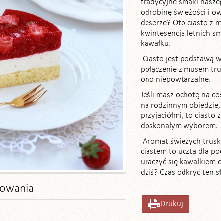
tradycyjne smaki nasze
odrobinę świeżości i 
deserze? Oto ciasto z
kwintesencja letnich 
kawałku.
Ciasto jest podstawą wi
połączenie z musem tru
ono niepowtarzalne.
Jeśli masz ochotę na co
na rodzinnym obiedzie,
przyjaciółmi, to ciast
doskonałym wyborem.
Aromat świeżych trusk
ciastem to uczta dla po
uraczyć się kawałkiem
dziś? Czas odkryć ten s
towania
Drukuj