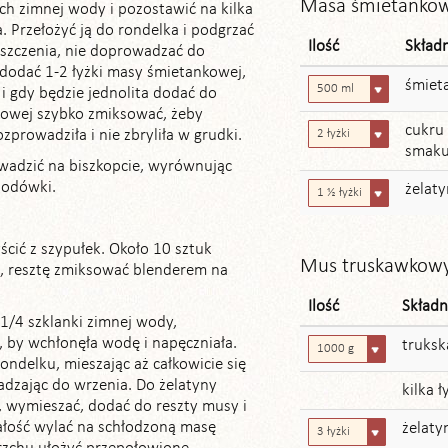
Masa śmietanko
ch zimnej wody i pozostawić na kilka
. Przełożyć ją do rondelka i podgrzać
Ilość
Skład
szczenia, nie doprowadzać do
 dodać 1-2 łyżki masy śmietankowej,
śmiet
500 ml
i gdy będzie jednolita dodać do
kowej szybko zmiksować, żeby
cukru
zprowadziła i nie zbryliła w grudki.
2 łyżki
smaku
adzić na biszkopcie, wyrównując
lodówki.
żelat
1 ½ łyżki
ścić z szypułek. Około 10 sztuk
Mus truskawkow
i, resztę zmiksować blenderem na
Ilość
Składn
 1/4 szklanki zimnej wody,
, by wchłonęła wodę i napęczniała.
truks
1000 g
ndelku, mieszając aż całkowicie się
adzając do wrzenia. Do żelatyny
kilka 
, wymieszać, dodać do reszty musy i
ałość wylać na schłodzoną masę
żelaty
3 łyżki