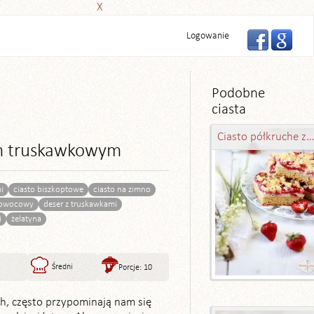
X
Logowanie
Podobne
ciasta
Ciasto półkruche z masą budyniowo-serową i truskawk
m truskawkowym
i
ciasto biszkoptowe
ciasto na zimno
 owocowy
deser z truskawkami
i
żelatyna
Średni
Porcje: 10
ch, często przypominają nam się