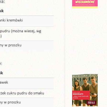
wa:
nik
anki kremówki
 pudru (można wiecej, wg
)
yny w proszku
y:
ik
kawek
łyżek cukru pudru do smaku
ny w proszku