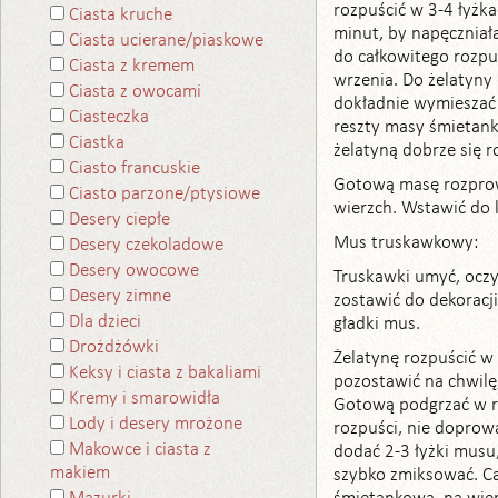
rozpuścić w 3-4 łyżka
Ciasta kruche
minut, by napęczniała
Ciasta ucierane/piaskowe
do całkowitego rozpu
Ciasta z kremem
wrzenia. Do żelatyny
Ciasta z owocami
dokładnie wymieszać 
Ciasteczka
reszty masy śmietan
Ciastka
żelatyną dobrze się ro
Ciasto francuskie
Gotową masę rozprow
Ciasto parzone/ptysiowe
wierzch. Wstawić do 
Desery ciepłe
Mus truskawkowy:
Desery czekoladowe
Desery owocowe
Truskawki umyć, oczy
Desery zimne
zostawić do dekoracj
Dla dzieci
gładki mus.
Drożdżówki
Żelatynę rozpuścić w
Keksy i ciasta z bakaliami
pozostawić na chwilę
Kremy i smarowidła
Gotową podgrzać w ro
Lody i desery mrożone
rozpuści, nie doprow
Makowce i ciasta z
dodać 2-3 łyżki musu
makiem
szybko zmiksować. C