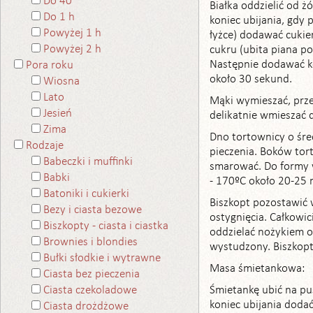
Do 40
Białka oddzielić od ż
Do 1 h
koniec ubijania, gdy 
Powyżej 1 h
łyżce) dodawać cukier
Powyżej 2 h
cukru (ubita piana po
Następnie dodawać ko
Pora roku
około 30 sekund.
Wiosna
Lato
Mąki wymieszać, prze
Jesień
delikatnie wmieszać d
Zima
Dno tortownicy o śr
Rodzaje
pieczenia. Boków tor
Babeczki i muffinki
smarować. Do formy w
Babki
- 170ºC około 20-25 
Batoniki i cukierki
Biszkopt pozostawić
Bezy i ciasta bezowe
ostygnięcia. Całkowic
Biszkopty - ciasta i ciastka
oddzielać nożykiem o
Brownies i blondies
wystudzony. Biszkop
Bułki słodkie i wytrawne
Masa śmietankowa:
Ciasta bez pieczenia
Śmietankę ubić na pu
Ciasta czekoladowe
koniec ubijania dodać
Ciasta drożdżowe