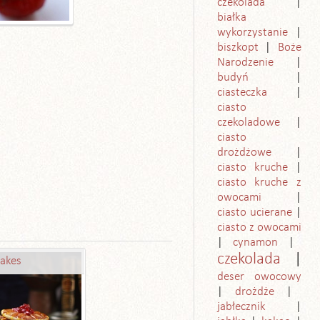
czekolada
białka
wykorzystanie
biszkopt
Boże
Narodzenie
budyń
ciasteczka
ciasto
czekoladowe
ciasto
drożdżowe
ciasto kruche
ciasto kruche z
owocami
ciasto ucierane
ciasto z owocami
cynamon
czekolada
akes
deser owocowy
drożdże
jabłecznik