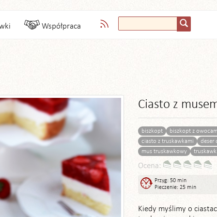
wki
Współpraca
Ciasto z muse
biszkopt
biszkopt z owocam
ciasto z truskawkami
deser
mus truskawkowy
truskawk
Ocena:
Przyg: 50 min
Pieczenie: 25 min
Kiedy myślimy o ciasta