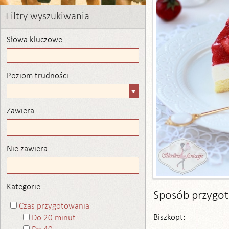
Filtry wyszukiwania
Słowa kluczowe
Poziom trudności
Poziom
trudności
Zawiera
Zawiera
Nie zawiera
Nie zawiera
Kategorie
Sposób przygo
Czas przygotowania
Biszkopt:
Do 20 minut