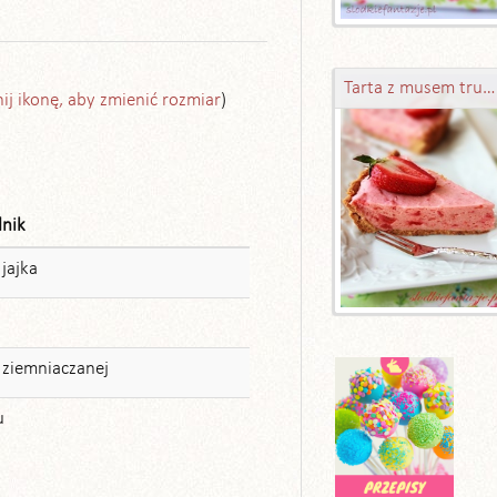
Tarta z musem truskawkowo-rabarbarowym
nij ikonę, aby zmienić rozmiar
)
dnik
jajka
 ziemniaczanej
u