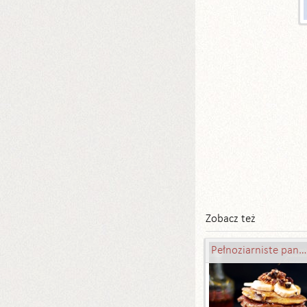
Zobacz też
Pełnoziarniste pancakes z bananami