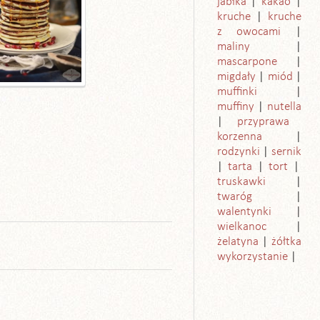
jabłka
kakao
kruche
kruche
z owocami
maliny
mascarpone
migdały
miód
muffinki
muffiny
nutella
przyprawa
korzenna
rodzynki
sernik
tarta
tort
truskawki
twaróg
walentynki
wielkanoc
żelatyna
żółtka
wykorzystanie