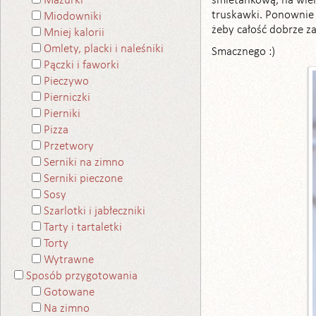
śmietankową, na wie
Mazurki
truskawki. Ponownie 
Miodowniki
żeby całość dobrze za
Mniej kalorii
Omlety, placki i naleśniki
Smacznego :)
Pączki i faworki
Pieczywo
Pierniczki
Pierniki
Pizza
Przetwory
Serniki na zimno
Serniki pieczone
Sosy
Szarlotki i jabłeczniki
Tarty i tartaletki
Torty
Wytrawne
Sposób przygotowania
Gotowane
Na zimno