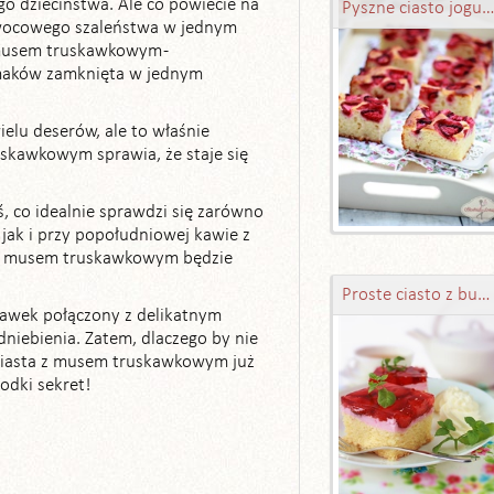
go dzieciństwa. Ale co powiecie na
Pyszne ciasto jogurtowe z truskawka
owocowego szaleństwa w jednym
 musem truskawkowym -
smaków zamknięta w jednym
elu deserów, ale to właśnie
skawkowym sprawia, że staje się
ś, co idealnie sprawdzi się zarówno
 jak i przy popołudniowej kawie z
o z musem truskawkowym będzie
Proste ciasto z budyniem i truskawkami
awek połączony z delikatnym
dniebienia. Zatem, dlaczego by nie
 ciasta z musem truskawkowym już
łodki sekret!