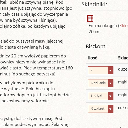
ółtek, ubić na sztywną pianę. Pod
Składniki:
piana jest już sztywna, stopniowo (po
, cały czas ubijając do wyczerpania
winna być sztywna i lśniąca).
Forma okrągła (
Klik
lejno żółtka, po każdym ubijając
20 cm
siać do puszystej masy jajecznej,
Biszkopt:
o ciasta drewnianą łyżką.
ednicy 20 cm wyłożyć papierem do
Ilość
Skła
townicy niczym nie wykładać i nie
lać ciasto. Piec w temperaturze 160
duże 
2
minut (do suchego patyczka).
mąki
 w uchylonym piekarniku do
⅓ szklanki
ie wystudzić. Boki biszkoptu
d formy dopiero jak biszkopt będzie
mąki
1 ½ łyżki
t pozostawiamy w formie.
cukr
¼ szklanki
szystą, dość sztywną masę. Pod
 cukier puder, wymieszać. Żelatynę