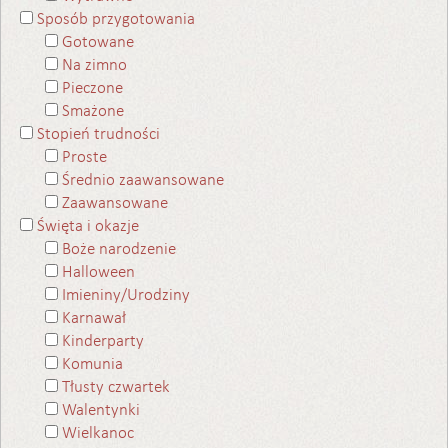
Sposób przygotowania
Gotowane
Na zimno
Pieczone
Smażone
Stopień trudności
Proste
Średnio zaawansowane
Zaawansowane
Święta i okazje
Boże narodzenie
Halloween
Imieniny/Urodziny
Karnawał
Kinderparty
Komunia
Tłusty czwartek
Walentynki
Wielkanoc