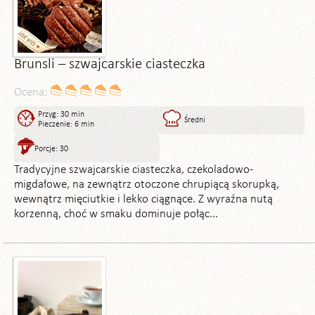
Brunsli – szwajcarskie ciasteczka
Ocena:
Przyg: 30 min
Średni
Pieczenie: 6 min
Porcje: 30
Tradycyjne szwajcarskie ciasteczka, czekoladowo-
migdałowe, na zewnątrz otoczone chrupiącą skorupką,
wewnątrz mięciutkie i lekko ciągnące. Z wyraźna nutą
korzenną, choć w smaku dominuje połąc...