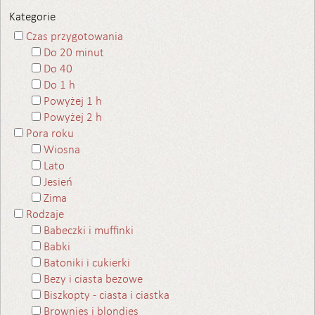
Kategorie
Czas przygotowania
Do 20 minut
Do 40
Do 1 h
Powyżej 1 h
Powyżej 2 h
Pora roku
Wiosna
Lato
Jesień
Zima
Rodzaje
Babeczki i muffinki
Babki
Batoniki i cukierki
Bezy i ciasta bezowe
Biszkopty - ciasta i ciastka
Brownies i blondies