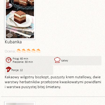
Kubanka
Ocena:
Przyg: 60 min
Łatwy
Pieczenie: 30 min
Porcje: 12
Kakaowy wilgotny biszkopt, puszysty krem nutellowy, dwie
warstwy herbatników przełożone kwaskowatymi powidłami
i warstwa puszystej bitej śmietany.