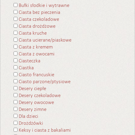
Bułki słodkie i wytrawne
Ciasta bez pieczenia
Ciasta czekoladowe
Ciasta drożdżowe
Ciasta kruche
Ciasta ucierane/piaskowe
Ciasta z kremem
Ciasta z owocami
Ciasteczka
Ciastka
Ciasto francuskie
Ciasto parzone/ptysiowe
Desery ciepłe
Desery czekoladowe
Desery owocowe
Desery zimne
Dla dzieci
Drożdżówki
Keksy i ciasta z bakaliami