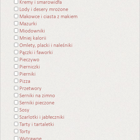
Kremy i smarowidła
Lody i desery mrożone
Makowce i ciasta z makiem
Mazurki
Miodowniki
Mniej kalorii
Omlety, placki i naleśniki
Pączki i faworki
Pieczywo
Pierniczki
Pierniki
Pizza
Przetwory
Serniki na zimno
Serniki pieczone
Sosy
Szarlotki i jabłeczniki
Tarty i tartaletki
Torty
Wytrawne