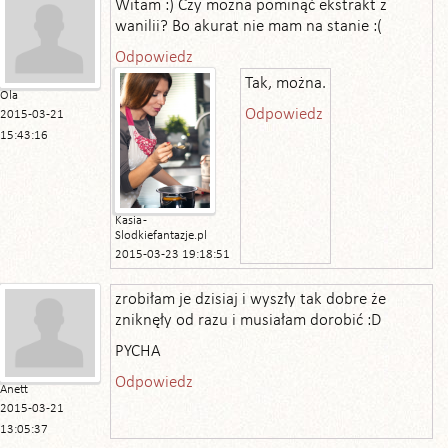
Witam :) Czy można pominąć ekstrakt z
wanilii? Bo akurat nie mam na stanie :(
Odpowiedz
Tak, można.
Ola
Odpowiedz
2015-03-21
15:43:16
Kasia -
Slodkiefantazje.pl
2015-03-23 19:18:51
zrobiłam je dzisiaj i wyszły tak dobre że
zniknęły od razu i musiałam dorobić :D
PYCHA
Odpowiedz
Anett
2015-03-21
13:05:37