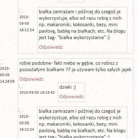
białka zamrażam i później do czegoś je
2015-
wykorzystuje, albo od razu robię z nich
03-05
np. makaroniki, kokosanki, bezy, mini
16:12:24
pavlovą, babkę na białkach, etc. Na blogu
jest tag - "białka wykorzystanie" :)
Odpowiedz
robie podobne - fakt niebo w gębie. co robisz z
2015-
pozostałymi białkami ?? ja używam tylko całych jajek
03-05
Odpowiedz
14:28:03
dzieki :)
2015-03-05 16:13:42
Odpowiedz
białka zamrażam i później do czegoś je
2015-
wykorzystuje, albo od razu robię z nich
03-05
np. makaroniki, kokosanki, bezy, mini
16:12:24
pavlovą, babkę na białkach, etc. Na blogu
jest tag - "białka wykorzystanie" :)