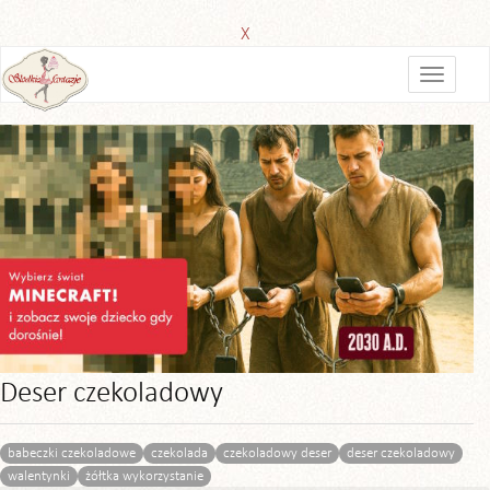
X
Deser czekoladowy
babeczki czekoladowe
czekolada
czekoladowy deser
deser czekoladowy
walentynki
żółtka wykorzystanie