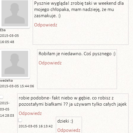
Pysznie wygląda! zrobię taki w weekend dla
mojego chłopaka, mam nadzieję, że mu
zasmakuje. :)
Odpowiedz
Eba
2015-03-05
16:05:48
Robiłam je niedawno. Coś pysznego :)
Odpowiedz
wedelka
2015-03-05 15:44:06
robie podobne - fakt niebo w gębie. co robisz z
2015-
pozostałymi białkami ?? ja używam tylko całych jajek
03-05
Odpowiedz
14:28:03
dzieki :)
2015-03-05 16:13:42
Odpowiedz