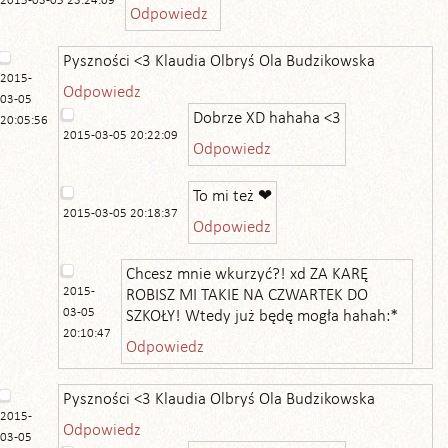
2015-03-05 23:24:09
Odpowiedz
Pyszności <3 Klaudia Olbryś Ola Budzikowska
2015-
Odpowiedz
03-05
Dobrze XD hahaha <3
20:05:56
2015-03-05 20:22:09
Odpowiedz
To mi też ❤
2015-03-05 20:18:37
Odpowiedz
Chcesz mnie wkurzyć?! xd ZA KARĘ
2015-
ROBISZ MI TAKIE NA CZWARTEK DO
03-05
SZKOŁY! Wtedy już będę mogła hahah:*
20:10:47
Odpowiedz
Pyszności <3 Klaudia Olbryś Ola Budzikowska
2015-
Odpowiedz
03-05