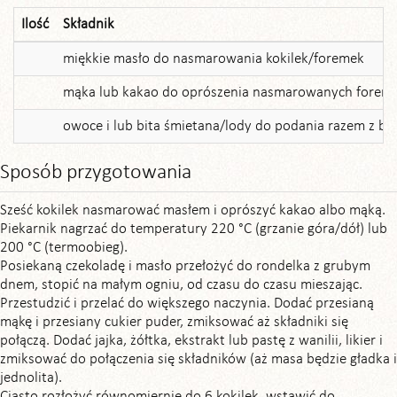
Ilość
Składnik
miękkie masło do nasmarowania kokilek/foremek
mąka lub kakao do oprószenia nasmarowanych forem
owoce i lub bita śmietana/lody do podania razem z b
Sposób przygotowania
Sześć kokilek nasmarować masłem i oprószyć kakao albo mąką.
Piekarnik nagrzać do temperatury 220 °C (grzanie góra/dół) lub
200 °C (termoobieg).
Posiekaną czekoladę i masło przełożyć do rondelka z grubym
dnem, stopić na małym ogniu, od czasu do czasu mieszając.
Przestudzić i przelać do większego naczynia. Dodać przesianą
mąkę i przesiany cukier puder, zmiksować aż składniki się
połączą. Dodać jajka, żółtka, ekstrakt lub pastę z wanilii, likier i
zmiksować do połączenia się składników (aż masa będzie gładka i
jednolita).
Ciasto rozłożyć równomiernie do 6 kokilek, wstawić do