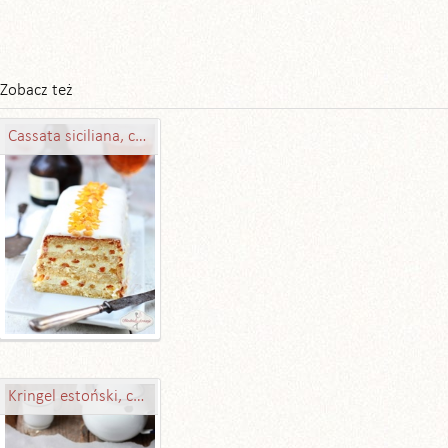
Zobacz też
Cassata siciliana, czyli serowy przekładaniec sycylijski
Kringel estoński, czyli wieniec drożdżowy z cynamonem lub marcepanem