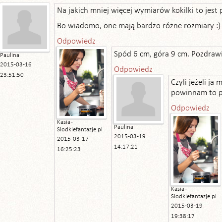
Na jakich mniej więcej wymiarów kokilki to jest 
Bo wiadomo, one mają bardzo różne rozmiary :)
Odpowiedz
Spód 6 cm, góra 9 cm. Pozdrawi
Paulina
2015-03-16
Odpowiedz
23:51:50
Czyli jeżeli ja
powinnam to p
Odpowiedz
Kasia -
Paulina
Slodkiefantazje.pl
2015-03-19
2015-03-17
14:17:21
16:25:23
Kasia -
Slodkiefantazje.pl
2015-03-19
19:38:17