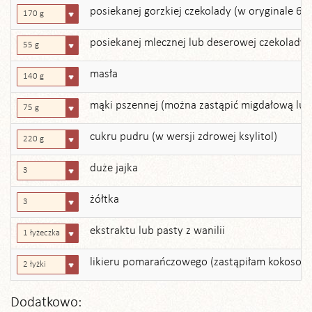
posiekanej gorzkiej czekolady (w oryginale 6 u
170 g
posiekanej mlecznej lub deserowej czekolady (
55 g
masła
140 g
mąki pszennej (można zastąpić migdałową lu
75 g
cukru pudru (w wersji zdrowej ksylitol)
220 g
duże jajka
3
żółtka
3
ekstraktu lub pasty z wanilii
1 łyżeczka
likieru pomarańczowego (zastąpiłam kokoso
2 łyżki
Dodatkowo: