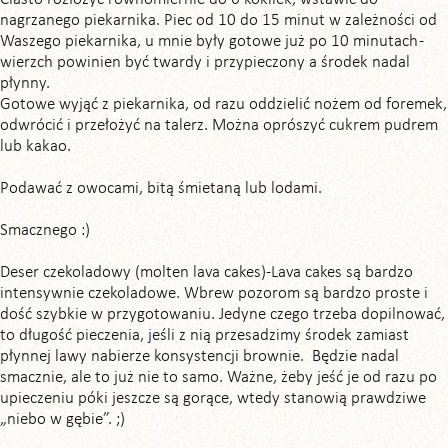
nagrzanego piekarnika. Piec od 10 do 15 minut w zależności od
Waszego piekarnika, u mnie były gotowe już po 10 minutach -
wierzch powinien być twardy i przypieczony a środek nadal
płynny.
Gotowe wyjąć z piekarnika, od razu oddzielić nożem od foremek,
odwrócić i przełożyć na talerz. Można oprószyć cukrem pudrem
lub kakao.
Podawać z owocami, bitą śmietaną lub lodami.
Smacznego :)
Deser czekoladowy (molten lava cakes)-Lava cakes są bardzo
intensywnie czekoladowe. Wbrew pozorom są bardzo proste i
dość szybkie w przygotowaniu. Jedyne czego trzeba dopilnować,
to długość pieczenia, jeśli z nią przesadzimy środek zamiast
płynnej lawy nabierze konsystencji brownie. Będzie nadal
smacznie, ale to już nie to samo. Ważne, żeby jeść je od razu po
upieczeniu póki jeszcze są gorące, wtedy stanowią prawdziwe
„niebo w gębie”. ;)