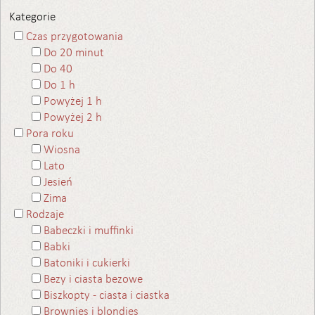
Kategorie
Czas przygotowania
Do 20 minut
Do 40
Do 1 h
Powyżej 1 h
Powyżej 2 h
Pora roku
Wiosna
Lato
Jesień
Zima
Rodzaje
Babeczki i muffinki
Babki
Batoniki i cukierki
Bezy i ciasta bezowe
Biszkopty - ciasta i ciastka
Brownies i blondies