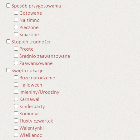
Sposób przygotowania
Gotowane
Na zimno
Pieczone
Smażone
Stopień trudności
Proste
Średnio zaawansowane
Zaawansowane
Święta i okazje
Boże narodzenie
Halloween
Imieniny/Urodziny
Karnawał
Kinderparty
Komunia
Tłusty czwartek
Walentynki
Wielkanoc