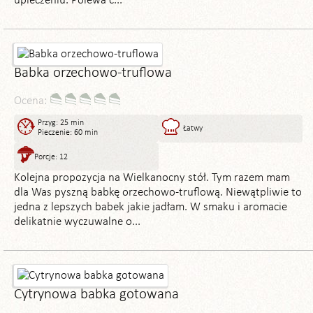
upieczeniu. Polewa c...
Babka orzechowo-truflowa
Ocena:
Przyg: 25 min
Łatwy
Pieczenie: 60 min
Porcje: 12
Kolejna propozycja na Wielkanocny stół. Tym razem mam
dla Was pyszną babkę orzechowo-truflową. Niewątpliwie to
jedna z lepszych babek jakie jadłam. W smaku i aromacie
delikatnie wyczuwalne o...
Cytrynowa babka gotowana