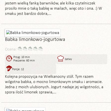
jestem wielką fanką barwników, ale kilka czytelniczek
prosiło mnie o taką babkę w mailach, więc oto i ona. :) W
smaku jest bardzo dobra,...
Babka limonkowo-jogurtowa
Ocena:
Przyg: 10 min
Łatwy
Pieczenie: 60 min
Porcje: 12
Kolejna propozycja na Wielkanocny stół. Tym razem
wilgotna babka, o mocno limonkowym smaku i aromacie.
Jedna z moich ulubionych. Jogurt nadaje jej wilgotności, a
spora ilość limonek sprawia,...