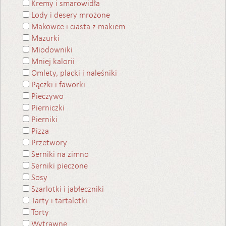
Kremy i smarowidła
Lody i desery mrożone
Makowce i ciasta z makiem
Mazurki
Miodowniki
Mniej kalorii
Omlety, placki i naleśniki
Pączki i faworki
Pieczywo
Pierniczki
Pierniki
Pizza
Przetwory
Serniki na zimno
Serniki pieczone
Sosy
Szarlotki i jabłeczniki
Tarty i tartaletki
Torty
Wytrawne