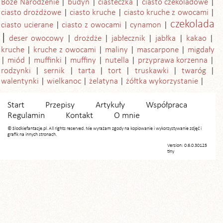
Boże Narodzenie
budyń
ciasteczka
ciasto czekoladowe
ciasto drożdżowe
ciasto kruche
ciasto kruche z owocami
czekolada
ciasto ucierane
ciasto z owocami
cynamon
deser owocowy
drożdże
jabłecznik
jabłka
kakao
kruche
kruche z owocami
maliny
mascarpone
migdały
miód
muffinki
muffiny
nutella
przyprawa korzenna
rodzynki
sernik
tarta
tort
truskawki
twaróg
walentynki
wielkanoc
żelatyna
żółtka wykorzystanie
Start
Przepisy
Artykuły
Współpraca
Regulamin
Kontakt
O mnie
© Slodkiefantazje.pl. All rights reserved. Nie wyrażam zgody na kopiowanie i wykorzystywanie zdjęć i
grafik na innych stronach.
Version: 0.6.0.30125
tiny