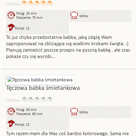
Ocena:
Przyg: 25 min
Łatwy
Pieczenie: 75 min
Porcje: 12
To już chyba przedostatnia babka, jaką zdążę Wam
zaproponować na zbliżające się wielkimi krokami święta. :)
Planuję zamieścić jeszcze przepis na pyszną babkę , ale czas
pokaże czy się wyrobi...
Tęczowa babka śmietankowa
Ocena:
Przyg: 30 min
Łatwy
Pieczenie: 60 min
Porcje: 12
Tym razem mam dla Was coś bardzo kolorowego. Sama nie