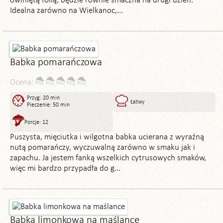
owiniętą folią, będzie równie smaczna na drugi dzień.
Idealna zarówno na Wielkanoc,...
Babka pomarańczowa
Ocena:
Przyg: 20 min
Łatwy
Pieczenie: 50 min
Porcje: 12
Puszysta, mięciutka i wilgotna babka ucierana z wyraźną
nutą pomarańczy, wyczuwalną zarówno w smaku jak i
zapachu. Ja jestem fanką wszelkich cytrusowych smaków,
więc mi bardzo przypadła do g...
Babka limonkowa na maślance