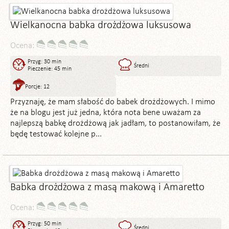
Wielkanocna babka drożdżowa luksusowa
Ocena:
Przyg: 30 min
Średni
Pieczenie: 45 min
Porcje: 12
Przyznaję, że mam słabość do babek drożdżowych. I mimo
że na blogu jest już jedna, która nota bene uważam za
najlepszą babkę drożdżową jak jadłam, to postanowiłam, że
będę testować kolejne p...
Babka drożdżowa z masą makową i Amaretto
Ocena:
Przyg: 50 min
Średni