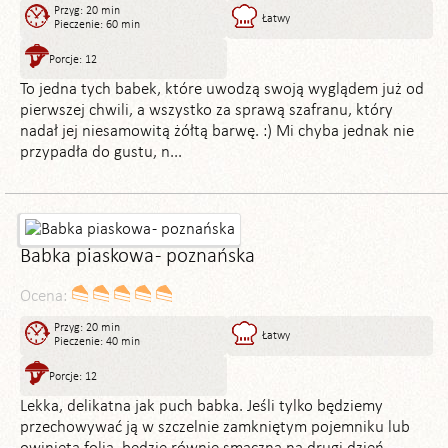
Przyg: 20 min
Łatwy
Pieczenie: 60 min
Porcje: 12
To jedna tych babek, które uwodzą swoją wyglądem już od
pierwszej chwili, a wszystko za sprawą szafranu, który
nadał jej niesamowitą żółtą barwę. :) Mi chyba jednak nie
przypadła do gustu, n...
Babka piaskowa - poznańska
Ocena:
Przyg: 20 min
Łatwy
Pieczenie: 40 min
Porcje: 12
Lekka, delikatna jak puch babka. Jeśli tylko będziemy
przechowywać ją w szczelnie zamkniętym pojemniku lub