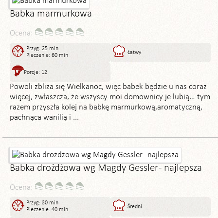
Babka marmurkowa
Ocena:
Przyg: 25 min
Łatwy
Pieczenie: 60 min
Porcje: 12
Powoli zbliża się Wielkanoc, więc babek będzie u nas coraz
więcej, zwłaszcza, że wszyscy moi domownicy je lubią… tym
razem przyszła kolej na babkę marmurkową,aromatyczną,
pachnąca wanilią i ...
Babka drożdżowa wg Magdy Gessler - najlepsza
Ocena:
Przyg: 30 min
Średni
Pieczenie: 40 min