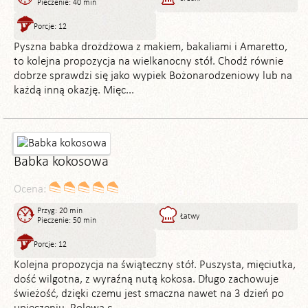
Pieczenie: 40 min
Porcje: 12
Pyszna babka drożdżowa z makiem, bakaliami i Amaretto,
to kolejna propozycja na wielkanocny stół. Chodź równie
dobrze sprawdzi się jako wypiek Bożonarodzeniowy lub na
każdą inną okazję. Mięc...
Babka kokosowa
Ocena:
Przyg: 20 min
Łatwy
Pieczenie: 50 min
Porcje: 12
Kolejna propozycja na świąteczny stół. Puszysta, mięciutka,
dość wilgotna, z wyraźną nutą kokosa. Długo zachowuje
świeżość, dzięki czemu jest smaczna nawet na 3 dzień po