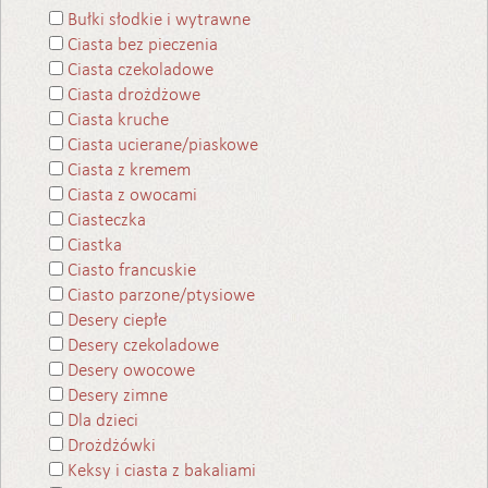
Bułki słodkie i wytrawne
Ciasta bez pieczenia
Ciasta czekoladowe
Ciasta drożdżowe
Ciasta kruche
Ciasta ucierane/piaskowe
Ciasta z kremem
Ciasta z owocami
Ciasteczka
Ciastka
Ciasto francuskie
Ciasto parzone/ptysiowe
Desery ciepłe
Desery czekoladowe
Desery owocowe
Desery zimne
Dla dzieci
Drożdżówki
Keksy i ciasta z bakaliami