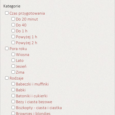
Kategorie
Czas przygotowania
Do 20 minut
Do 40
Do 1 h
Powyżej 1 h
Powyżej 2 h
Pora roku
Wiosna
Lato
Jesień
Zima
Rodzaje
Babeczki i muffinki
Babki
Batoniki i cukierki
Bezy i ciasta bezowe
Biszkopty - ciasta i ciastka
Brownies i blondies