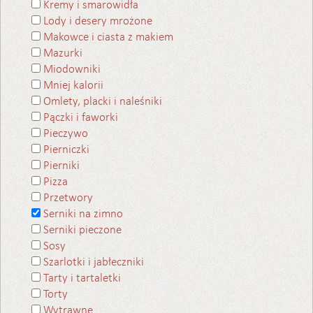
Kremy i smarowidła
Lody i desery mrożone
Makowce i ciasta z makiem
Mazurki
Miodowniki
Mniej kalorii
Omlety, placki i naleśniki
Pączki i faworki
Pieczywo
Pierniczki
Pierniki
Pizza
Przetwory
Serniki na zimno
Serniki pieczone
Sosy
Szarlotki i jabłeczniki
Tarty i tartaletki
Torty
Wytrawne