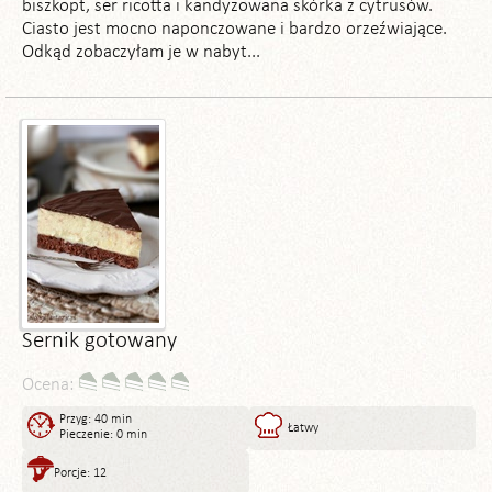
biszkopt, ser ricotta i kandyzowana skórka z cytrusów.
Ciasto jest mocno naponczowane i bardzo orzeźwiające.
Odkąd zobaczyłam je w nabyt...
Sernik gotowany
Ocena:
Przyg: 40 min
Łatwy
Pieczenie: 0 min
Porcje: 12