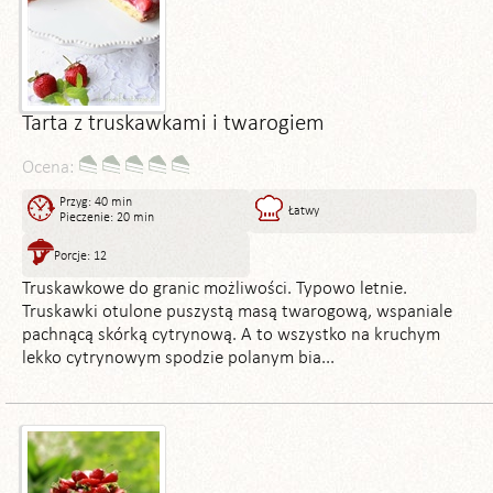
Tarta z truskawkami i twarogiem
Ocena:
Przyg: 40 min
Łatwy
Pieczenie: 20 min
Porcje: 12
Truskawkowe do granic możliwości. Typowo letnie.
Truskawki otulone puszystą masą twarogową, wspaniale
pachnącą skórką cytrynową. A to wszystko na kruchym
lekko cytrynowym spodzie polanym bia...