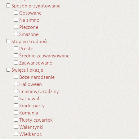
Sposób przygotowania
Gotowane
Na zimno
Pieczone
Smażone
Stopień trudności
Proste
Średnio zaawansowane
Zaawansowane
Święta i okazje
Boże narodzenie
Halloween
Imieniny/Urodziny
Karnawał
Kinderparty
Komunia
Tłusty czwartek
Walentynki
Wielkanoc