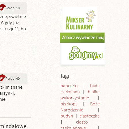
Porcje: 10
zne, świetnie
 A gdy już
stu zjeść, bo
Tagi
Porcje: 40
babeczki
biała
stkim znane
czekolada
białka
arzynki.
wykorzystanie
nie
biszkopt
Boże
Narodzenie
budyń
ciasteczka
ciasto
-migdalowe
czekoladowe