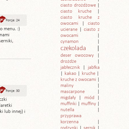
ciasto drożdżowe
ciasto kruche
ciasto kruche z
Porcje: 24
owocami
ciasto
o menu. :)
ucierane
ciasto z
anami
owocami
erniki,
cynamon
czekolada
deser owocowy
drożdże
jabłecznik
jabłka
kakao
kruche
kruche z owocami
maliny
Porcje: 30
mascarpone
migdały
miód
czki
muffinki
muffiny
laretki
nutella
 lub innej) i
przyprawa
korzenna
rodzynki
sernik