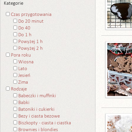
Kategorie
Czas przygotowania
Do 20 minut
Do 40
Do 1 h
Powyżej 1 h
Powyżej 2 h
Pora roku
Wiosna
Lato
Jesień
Zima
Rodzaje
Babeczki i muffinki
Babki
Batoniki i cukierki
Bezy i ciasta bezowe
Biszkopty - ciasta i ciastka
Brownies i blondies