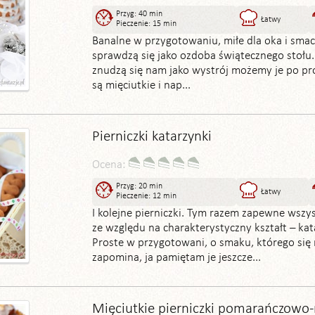
Przyg: 40 min
Łatwy
Pieczenie: 15 min
Banalne w przygotowaniu, miłe dla oka i smac
sprawdzą się jako ozdoba świątecznego stołu.
znudzą się nam jako wystrój możemy je po pro
są mięciutkie i nap...
Pierniczki katarzynki
Ocena:
Przyg: 20 min
Łatwy
Pieczenie: 12 min
I kolejne pierniczki. Tym razem zapewne wszy
ze względu na charakterystyczny kształt – kat
Proste w przygotowani, o smaku, którego się 
zapomina, ja pamiętam je jeszcze...
Mięciutkie pierniczki pomarańczowo