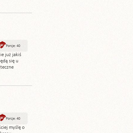
Porcje: 40
e już jakiś
ędą się u
ąteczne
Porcje: 40
ciej myślę o