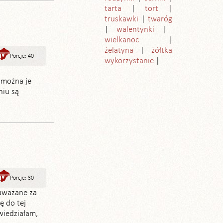
tarta
tort
truskawki
twaróg
walentynki
wielkanoc
żelatyna
żółtka
Porcje: 40
wykorzystanie
 można je
niu są
Porcje: 30
 uważane za
ę do tej
wiedziałam,