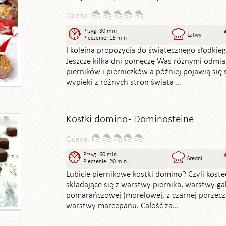
Ocena:
Przyg: 30 min
Łatwy
Pieczenie: 15 min
I kolejna propozycja do świątecznego słodkieg
Jeszcze kilka dni pomęczę Was różnymi odmi
pierników i pierniczków a później pojawią się s
wypieki z różnych stron świata ...
Kostki domino - Dominosteine
Ocena:
Przyg: 60 min
Średni
Pieczenie: 20 min
Lubicie piernikowe kostki domino? Czyli koste
składające się z warstwy piernika, warstwy ga
pomarańczowej (morelowej, z czarnej porzeczki
warstwy marcepanu. Całość za...