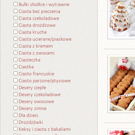
Bułki słodkie i wytrawne
Ciasta bez pieczenia
Ciasta czekoladowe
Ciasta drożdżowe
Ciasta kruche
Ciasta ucierane/piaskowe
Ciasta z kremem
Ciasta z owocami
Ciasteczka
Ciastka
Ciasto francuskie
Ciasto parzone/ptysiowe
Desery ciepłe
Desery czekoladowe
Desery owocowe
Desery zimne
Dla dzieci
Drożdżówki
Keksy i ciasta z bakaliami