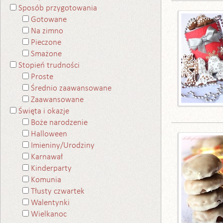
Sposób przygotowania
Gotowane
Na zimno
Pieczone
Smażone
Stopień trudności
Proste
Średnio zaawansowane
Zaawansowane
Święta i okazje
Boże narodzenie
Halloween
Imieniny/Urodziny
Karnawał
Kinderparty
Komunia
Tłusty czwartek
Walentynki
Wielkanoc