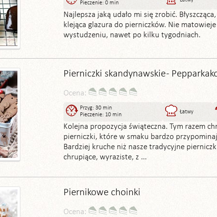
Łatwy
Pieczenie: 0 min
Najlepsza jaką udało mi się zrobić. Błyszcząca,
klejąca glazura do pierniczków. Nie matowieje
wystudzeniu, nawet po kilku tygodniach.
Pierniczki skandynawskie - Pepparkak
Ocena:
Przyg: 30 min
Łatwy
Pieczenie: 10 min
Kolejna propozycja świąteczna. Tym razem ch
pierniczki, które w smaku bardzo przypominają
Bardziej kruche niż nasze tradycyjne pierniczki
chrupiące, wyraziste, z ...
Piernikowe choinki
Ocena: