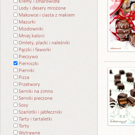
Kremy i smarowidła
Lody i desery mrożone
Makowce i ciasta z makiem
Mazurki
Miodowniki
Mniej kalorii
Omlety, placki i naleśniki
Pączki i faworki
Pieczywo
Pierniczki
Pierniki
Pizza
Przetwory
Serniki na zimno
Serniki pieczone
Sosy
Szarlotki i jabłeczniki
Tarty i tartaletki
Torty
Wytrawne