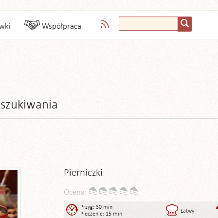
wki
Współpraca
szukiwania
Pierniczki
Ocena:
Przyg: 30 min
Łatwy
Pieczenie: 15 min