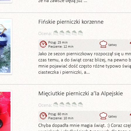
że na zawsze będą już ...
Fińskie pierniczki korzenne
Ocena:
Przyg: 25 min
Łatwy
Pieczenie: 12 min
Jako że sezon pierniczkowy rozpoczął się u mni
czas temu, a do świąt coraz bliżej, na pewno b
mnie pojawiać dość często różne typowo świ
ciasteczka i pierniczki, a...
Mięciutkie pierniczki a’la Alpejskie
Ocena:
Przyg: 60 min
Łatwy
Pieczenie: 10 min
Chyba dopadła mnie magia świąt. :) Coraz częś