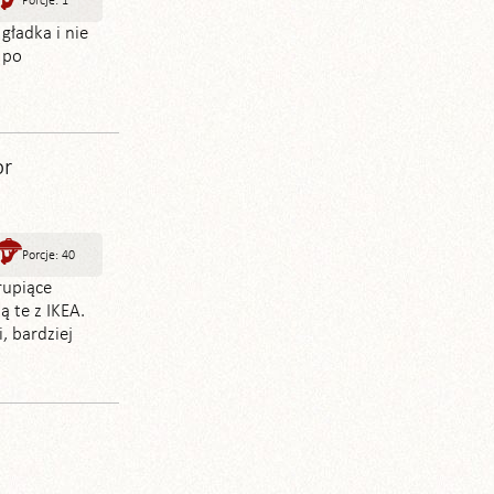
Porcje: 1
 gładka i nie
 po
or
Porcje: 40
rupiące
 te z IKEA.
, bardziej