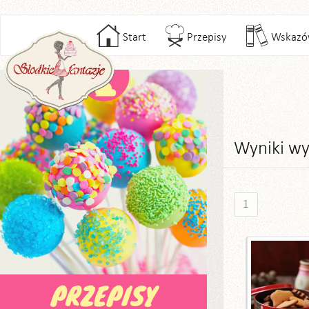
Start
Przepisy
Wskazó
Wyniki wy
1