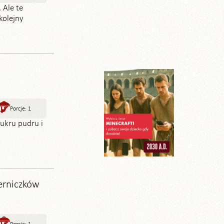
 Ale te
kolejny
Porcje: 1
cukru pudru i
erniczków