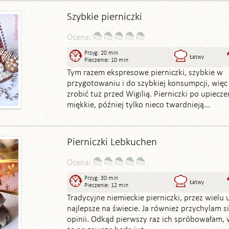
Szybkie pierniczki
Ocena:
Przyg: 20 min
Łatwy
Pieczenie: 10 min
Tym razem ekspresowe pierniczki, szybkie w
przygotowaniu i do szybkiej konsumpcji, więc
zrobić tuż przed Wigilią. Pierniczki po upiecze
miękkie, później tylko nieco twardnieją...
Pierniczki Lebkuchen
Ocena:
Przyg: 30 min
Łatwy
Pieczenie: 12 min
Tradycyjne niemieckie pierniczki, przez wielu
najlepsze na świecie. Ja również przychylam si
opinii. Odkąd pierwszy raz ich spróbowałam, 