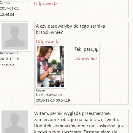
Żaneta
Odpowiedz
2017-01-21
13:46:06
A czy pasowałyby do tego sernika
brzoskiwnie?
Odpowiedz
Tak, pasują.
brzoskiwnie
Odpowiedz
2016-12-15
15:35:53
Kasia -
Slodkiefantazje.pl
2016-12-23 00:54:19
Witam, sernik wygląda przesmacznie,
zamierzam zrobić go na najbliższe święta.
Dodatek ziemniaków mnie nie zaskoczył, już
kiedyś o tym słyszałam. Zastanawiam się