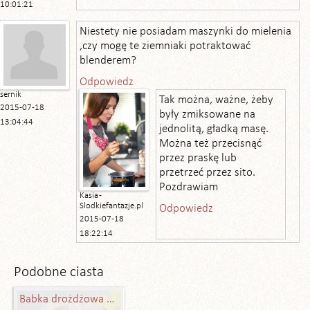
10:01:21
Niestety nie posiadam maszynki do mielenia
,czy mogę te ziemniaki potraktować
blenderem?
Odpowiedz
sernik
Tak można, ważne, żeby
2015-07-18
były zmiksowane na
13:04:44
jednolitą, gładką masę.
Można też przecisnąć
przez praskę lub
przetrzeć przez sito.
Pozdrawiam
Kasia -
Slodkiefantazje.pl
Odpowiedz
2015-07-18
18:22:14
Podobne ciasta
Babka drożdżowa z masą makową i Amaretto