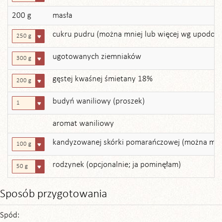
200 g
masła
cukru pudru (można mniej lub więcej wg upodo
250 g
ugotowanych ziemniaków
300 g
gęstej kwaśnej śmietany 18%
200 g
budyń waniliowy (proszek)
1
aromat waniliowy
kandyzowanej skórki pomarańczowej (można mnie
100 g
rodzynek (opcjonalnie; ja pominęłam)
50 g
Sposób przygotowania
Spód: