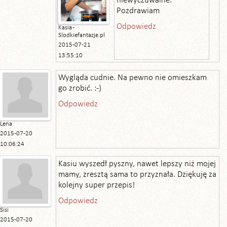
niewyczuwalne.
Pozdrawiam
Odpowiedz
Kasia -
Slodkiefantazje.pl
2015-07-21
13:55:10
Wygląda cudnie. Na pewno nie omieszkam
go zrobić. :-)
Odpowiedz
Lena
2015-07-20
10:06:24
Kasiu wyszedł pyszny, nawet lepszy niż mojej
mamy, zresztą sama to przyznała. Dziękuję za
kolejny super przepis!
Odpowiedz
Sisi
2015-07-20