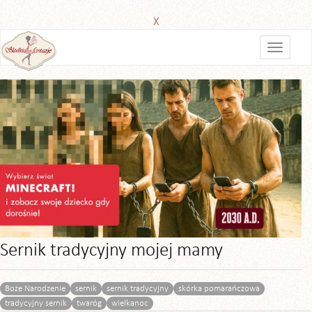
X
Sernik tradycyjny mojej mamy
Boże Narodzenie
sernik
sernik tradycyjny
skórka pomarańczowa
tradycyjny sernik
twaróg
wielkanoc