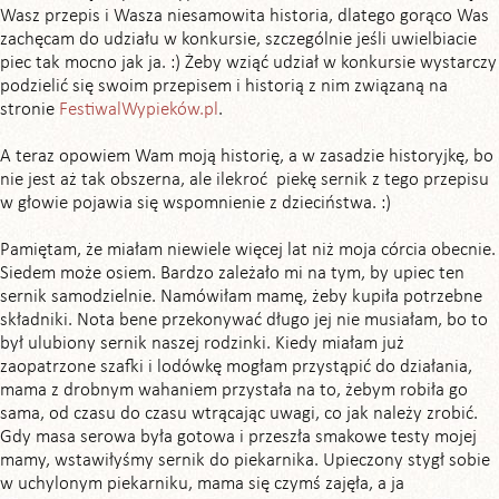
Wasz przepis i Wasza niesamowita historia, dlatego gorąco Was
zachęcam do udziału w konkursie, szczególnie jeśli uwielbiacie
piec tak mocno jak ja. :) Żeby wziąć udział w konkursie wystarczy
podzielić się swoim przepisem i historią z nim związaną na
stronie
FestiwalWypieków.pl
.
A teraz opowiem Wam moją historię, a w zasadzie historyjkę, bo
nie jest aż tak obszerna, ale ilekroć piekę sernik z tego przepisu
w głowie pojawia się wspomnienie z dzieciństwa. :)
Pamiętam, że miałam niewiele więcej lat niż moja córcia obecnie.
Siedem może osiem. Bardzo zależało mi na tym, by upiec ten
sernik samodzielnie. Namówiłam mamę, żeby kupiła potrzebne
składniki. Nota bene przekonywać długo jej nie musiałam, bo to
był ulubiony sernik naszej rodzinki. Kiedy miałam już
zaopatrzone szafki i lodówkę mogłam przystąpić do działania,
mama z drobnym wahaniem przystała na to, żebym robiła go
sama, od czasu do czasu wtrącając uwagi, co jak należy zrobić.
Gdy masa serowa była gotowa i przeszła smakowe testy mojej
mamy, wstawiłyśmy sernik do piekarnika. Upieczony stygł sobie
w uchylonym piekarniku, mama się czymś zajęła, a ja