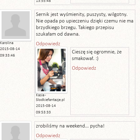
13:55:48
Sernik jest wyśmienity, puszysty, wilgotny.
Nie opada po upieczeniu dzięki czemu nie ma
brzydkiego brzegu. Takiego przepisu
szukałam od dawna.
Karolina
Odpowiedz
2015-08-14
Cieszę się ogromnie, że
09:33:46
smakował. :)
Odpowiedz
Kasia -
Slodkiefantazje.pl
2015-08-14
09:53:33
zrobiliśmy na weekend... pycha!
Odpowiedz