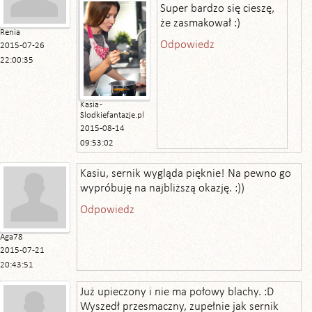
Super bardzo się cieszę,
że zasmakował :)
Renia
Odpowiedz
2015-07-26
22:00:35
Kasia -
Slodkiefantazje.pl
2015-08-14
09:53:02
Kasiu, sernik wygląda pięknie! Na pewno go
wypróbuję na najbliższą okazję. :))
Odpowiedz
Aga78
2015-07-21
20:43:51
Już upieczony i nie ma połowy blachy. :D
Wyszedł przesmaczny, zupełnie jak sernik