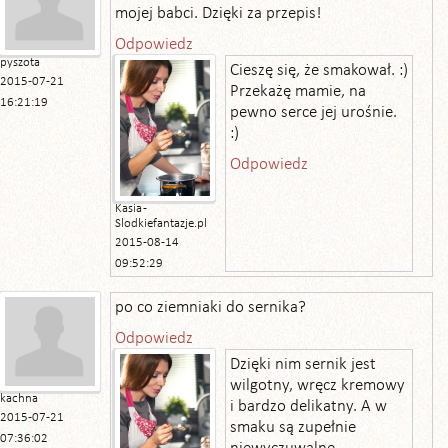
mojej babci. Dzięki za przepis!
Odpowiedz
pyszota
Cieszę się, że smakował. :)
2015-07-21
Przekażę mamie, na
16:21:19
pewno serce jej urośnie.
:)
Odpowiedz
Kasia -
Slodkiefantazje.pl
2015-08-14
09:52:29
po co ziemniaki do sernika?
Odpowiedz
Dzięki nim sernik jest
wilgotny, wręcz kremowy
kachna
i bardzo delikatny. A w
2015-07-21
smaku są zupełnie
07:36:02