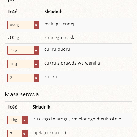
Ilość
Składnik
mąki pszennej
300 g
200 g
zimnego masła
cukru pudru
75 g
cukru z prawdziwą wanilią
10 g
żółtka
2
Masa serowa:
Ilość
Składnik
tłustego twarogu, zmielonego dwukrotnie
1 kg
jajek (rozmiar L)
7