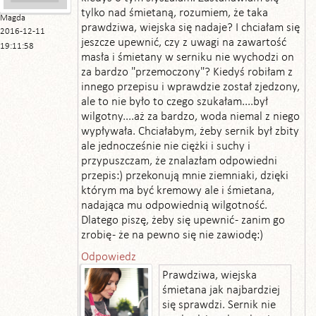
tylko nad śmietaną, rozumiem, że taka
Magda
prawdziwa, wiejska się nadaje? I chciałam się
2016-12-11
jeszcze upewnić, czy z uwagi na zawartość
19:11:58
masła i śmietany w serniku nie wychodzi on
za bardzo "przemoczony"? Kiedyś robiłam z
innego przepisu i wprawdzie został zjedzony,
ale to nie było to czego szukałam....był
wilgotny....aż za bardzo, woda niemal z niego
wypływała. Chciałabym, żeby sernik był zbity
ale jednocześnie nie ciężki i suchy i
przypuszczam, że znalazłam odpowiedni
przepis:) przekonują mnie ziemniaki, dzięki
którym ma być kremowy ale i śmietana,
nadająca mu odpowiednią wilgotność.
Dlatego piszę, żeby się upewnić - zanim go
zrobię - że na pewno się nie zawiodę:)
Odpowiedz
Prawdziwa, wiejska
śmietana jak najbardziej
się sprawdzi. Sernik nie