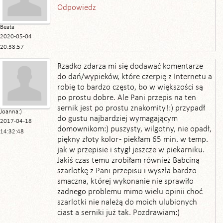
Odpowiedz
Beata
2020-05-04
20:38:57
Rzadko zdarza mi się dodawać komentarze
do dań/wypieków, które czerpię z Internetu a
robię to bardzo często, bo w większości są
po prostu dobre. Ale Pani przepis na ten
sernik jest po prostu znakomity!:) przypadł
Joanna:)
do gustu najbardziej wymagającym
2017-04-18
domownikom:) puszysty, wilgotny, nie opadł,
14:32:48
piękny złoty kolor - piekłam 65 min. w temp.
jak w przepisie i stygł jeszcze w piekarniku.
Jakiś czas temu zrobiłam również Babciną
szarlotkę z Pani przepisu i wyszła bardzo
smaczna, której wykonanie nie sprawiło
żadnego problemu mimo wielu opinii choć
szarlotki nie należą do moich ulubionych
ciast a serniki już tak. Pozdrawiam:)