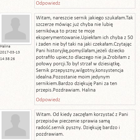
Odpowiedz
Witam, nareszcie sernik jakiego szukałam.Tak
szczerze mówiąc już chyba nie lubię
serników,a to przez te moje
eksperymentowanie.Upiekłam ich chyba z 50
i żaden nie był taki na jaki czekałam.Czytając
Halina
Pani historyjkę,pomyślałam,jeżeli dziecko
2017-03-13
potrafiło upiec,to dlaczego nie ja.Zrobiłam z
14:38:26
połowy porcji.To był strzał w dziesiątkę.
Sernik przepyszny,wilgotny,konsystencja
idealna.Pozostanie moim jedynym
sernikiem.Bardzo dziękuję Pani za ten
przepis.Pozdrawiam. Halina
Odpowiedz
Witam. Od kiedy zaczęłam korzystać z Pani
przepisów pieczenie sprawia samą
radość.sernik pyszny. Dziękuję bardzo i
pozdrawiam.