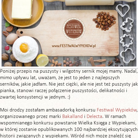
Poniżej przepis na puszysty i wilgotny sernik mojej mamy. Nadal,
mimo upływu lat, uważam, że jest to jeden z najlepszych
serników, jakie jadłam. Nie jest ciężki, ale nie jest też puszysty jak
pianka, stanowi raczej połączenie puszystości, delikatności i
zwartej konsystencji w jednym. :)
Moi drodzy zostałam ambasadorką konkursu
Festiwal Wypieków
,
organizowanego przez marki
Bakalland
i
Delecta
. W ramach
wspomnianego konkursu powstanie Wielka Księga z Wypiekami,
w której zostanie opublikowanych 100 najbardziej ekscytujących
historii związanych z wypiekami. Wśród nich może znaleźć się