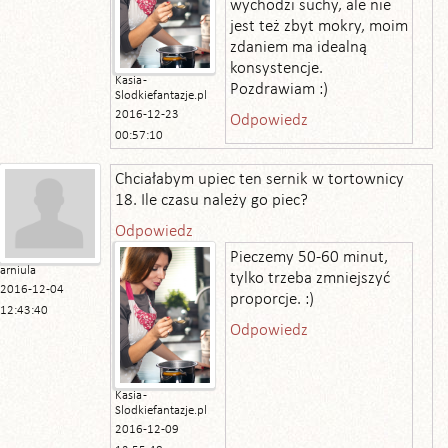
wychodzi suchy, ale nie
jest też zbyt mokry, moim
zdaniem ma idealną
konsystencje.
Kasia -
Pozdrawiam :)
Slodkiefantazje.pl
2016-12-23
Odpowiedz
00:57:10
Chciałabym upiec ten sernik w tortownicy
18. Ile czasu należy go piec?
Odpowiedz
Pieczemy 50-60 minut,
arniula
tylko trzeba zmniejszyć
2016-12-04
proporcje. :)
12:43:40
Odpowiedz
Kasia -
Slodkiefantazje.pl
2016-12-09