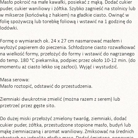
Masło pokroić na małe kawałki, posiekać z mąką. Dodać cukier
puder, cukier waniliowy i żółtka. Szybko zagnieść na stolnicy lub
w mikserze (końcówką z hakiem) na gładkie ciasto. Owinąć w
folię spożywczą lub torebkę foliową i wstawić na 1 godzinę do
lodówki.
Formę o wymiarach ok. 24 x 27 cm nasmarować masłem i
wyłożyć papierem do pieczenia. Schłodzone ciasto rozwałkować
na wielkość formy, przełożyć do formy i wstawić do nagrzanego
do temp. 180 °C piekarnika, podpiec przez około 10-12 min. (do
momentu aż ciasto lekko się zazłoci). Wyjąć i wystudzić.
Masa serowa:
Masło roztopić, odstawić do przestudzenia.
Ziemniaki dwukrotnie zmielić (można razem z serem) lub
przetrzeć przez gęste sito.
Do dużej miski przełożyć zmielony twaróg, ziemniaki, dodać
cukier puder, żółtka, przestudzone stopione masło, budyń lub
mąkę ziemniaczaną i aromat waniliowy. Zmiksować na średnich