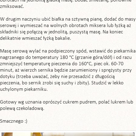
obrotach na jednolitą gładką masę. Dodać śmietanę, ponownie
zmiksować.
W drugim naczyniu ubić białka na sztywną pianę, dodać do masy
serowej i wymieszać na wolnych obrotach miksera lub łyżką aż
składniki się połączą w jednolitą, puszystą masę. Na koniec
delikatnie wmieszać łyżką bakalie.
Masę serową wylać na podpieczony spód, wstawić do piekarnika
nagrzanego do temperatury 180 °C (grzanie góra/dół) i od razu
zmniejszyć temperaturę pieczenia do 160°C, piec ok. 60-70
minut, aż wierzch sernika będzie zarumieniony i sprężysty przy
dotyku (trzeba uważać, żeby nie przesadzić z długością
pieczenia, bo sernik zrobi się suchy i zbity). Studzić w lekko
uchylonym piekarniku.
Gotowy wg uznania oprószyć cukrem pudrem, polać lukrem lub
polewą czekoladową.
Smacznego :)