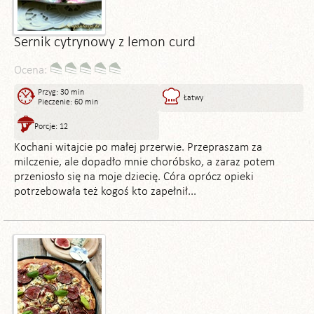
Sernik cytrynowy z lemon curd
Ocena:
Przyg: 30 min
Łatwy
Pieczenie: 60 min
Porcje: 12
Kochani witajcie po małej przerwie. Przepraszam za
milczenie, ale dopadło mnie choróbsko, a zaraz potem
przeniosło się na moje dziecię. Córa oprócz opieki
potrzebowała też kogoś kto zapełnił...