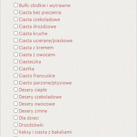
Bułki słodkie i wytrawne
Ciasta bez pieczenia
Ciasta czekoladowe
Ciasta drożdżowe
Ciasta kruche
Ciasta ucierane/piaskowe
Ciasta z kremem
Ciasta z owocami
Ciasteczka
Ciastka
Ciasto francuskie
Ciasto parzone/ptysiowe
Desery ciepłe
Desery czekoladowe
Desery owocowe
Desery zimne
Dla dzieci
Drożdżówki
Keksy i ciasta z bakaliami