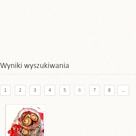
Wyniki wyszukiwania
1
2
3
4
5
6
7
8
...