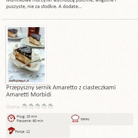
Muffinkowe murzynki wychodzą pulchne, wilgotne i
puszyste, nie za słodkie. A dodate...
Przepyszny sernik Amaretto z ciasteczkami
Amaretti Morbidi
Ocena:
Przyg: 20 min
Łatwy
Pieczenie: 60 min
Porcje: 12