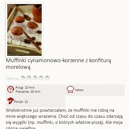
Muffinki cynamonowo-korzenne z konfiturą
morelową
Ocena:
Przyg: 10 min
Łatwy
Pieczenie: 20 min
Porcje: 12
Wielokrotnie już powtarzałam, że muffinki nie robią na
mnie większego wrażenia. Choć od czasu do czasu zdarzają
się wyjątki (np. muffinki, o których właśnie piszę). Ale moja
córcia uwielbia ...