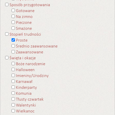
Sposób przygotowania
Gotowane
Na zimno
Pieczone
Smażone
Stopień trudności
Proste
Średnio zaawansowane
Zaawansowane
Święta i okazje
Boże narodzenie
Halloween
Imieniny/Urodziny
Karnawał
Kinderparty
Komunia
Tłusty czwartek
Walentynki
Wielkanoc