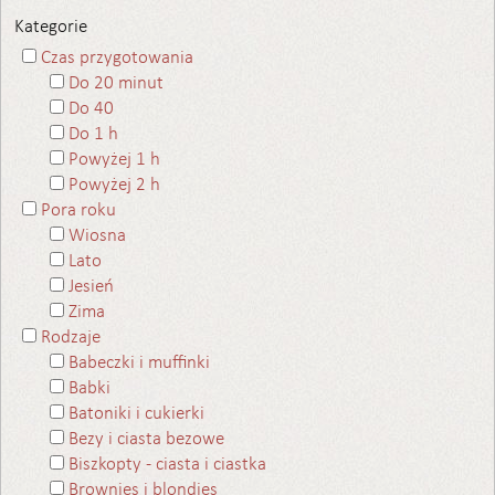
Kategorie
Czas przygotowania
Do 20 minut
Do 40
Do 1 h
Powyżej 1 h
Powyżej 2 h
Pora roku
Wiosna
Lato
Jesień
Zima
Rodzaje
Babeczki i muffinki
Babki
Batoniki i cukierki
Bezy i ciasta bezowe
Biszkopty - ciasta i ciastka
Brownies i blondies