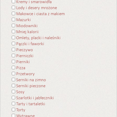
Kremy i smarowidła
Lody i desery mrożone
Makowce i ciasta z makiem
Mazurki
Miodowniki
Mniej kalorii
Omlety, placki i naleśniki
Pączki i faworki
Pieczywo
Pierniczki
Pierniki
Pizza
Przetwory
Serniki na zimno
Serniki pieczone
Sosy
Szarlotki i jabłeczniki
Tarty i tartaletki
Torty
Wytrawne