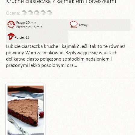
Kruche ciasteczka z kajmakiem i orzeszkami
Ocena:
Przyg: 20 min
Łatwy
Pieczenie: 18 min
Porcje: 25
Lubicie ciasteczka kruche i kajmak? Jeśli tak to te również
powinny Wam zasmakować. Rzpływające się w ustach
delikatne ciasto połączone ze słodkim nadzieniem i
prażonymi lekko posolonymi orz...