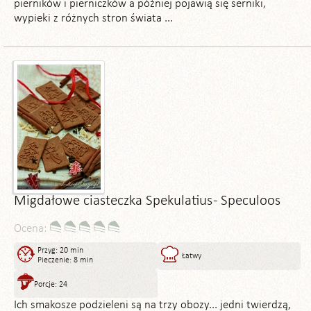
pierników i pierniczków a później pojawią się serniki,
wypieki z różnych stron świata ...
Migdałowe ciasteczka Spekulatius - Speculoos
Ocena:
Przyg: 20 min
Łatwy
Pieczenie: 8 min
Porcje: 24
Ich smakosze podzieleni są na trzy obozy... jedni twierdzą,