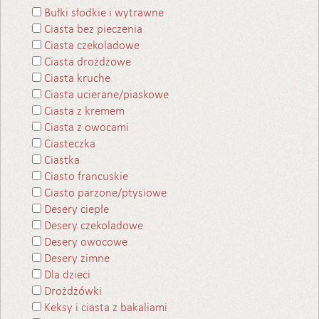
Bułki słodkie i wytrawne
Ciasta bez pieczenia
Ciasta czekoladowe
Ciasta drożdżowe
Ciasta kruche
Ciasta ucierane/piaskowe
Ciasta z kremem
Ciasta z owocami
Ciasteczka
Ciastka
Ciasto francuskie
Ciasto parzone/ptysiowe
Desery ciepłe
Desery czekoladowe
Desery owocowe
Desery zimne
Dla dzieci
Drożdżówki
Keksy i ciasta z bakaliami