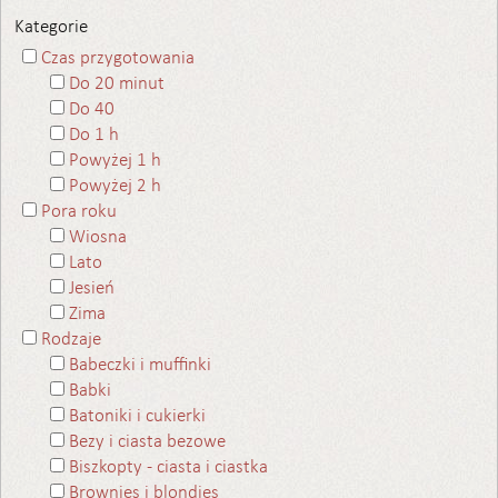
Kategorie
Czas przygotowania
Do 20 minut
Do 40
Do 1 h
Powyżej 1 h
Powyżej 2 h
Pora roku
Wiosna
Lato
Jesień
Zima
Rodzaje
Babeczki i muffinki
Babki
Batoniki i cukierki
Bezy i ciasta bezowe
Biszkopty - ciasta i ciastka
Brownies i blondies