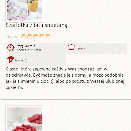
Szarlotka z bitą śmietaną
Ocena:
Przyg: 40 min
Łatwy
Pieczenie: 20 min
Porcje: 10
Ciasto, które zapewne każdy z Was choć raz jadł w
dzieciństwie. Być może znacie je z domu, a może podobnie
jak ja z imienin u cioci ;), albo po prostu z Waszej ulubionej
cukierni.