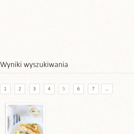
Wyniki wyszukiwania
1
2
3
4
5
6
7
...