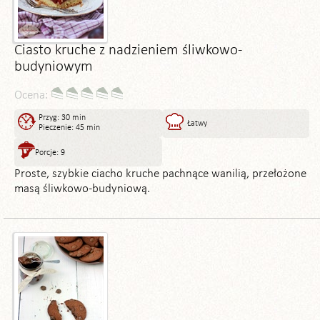
Ciasto kruche z nadzieniem śliwkowo-
budyniowym
Ocena:
Przyg: 30 min
Łatwy
Pieczenie: 45 min
Porcje: 9
Proste, szybkie ciacho kruche pachnące wanilią, przełożone
masą śliwkowo-budyniową.