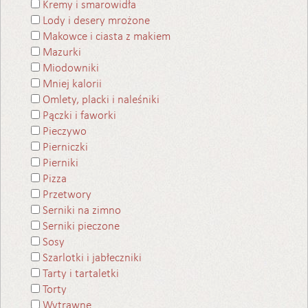
Kremy i smarowidła
Lody i desery mrożone
Makowce i ciasta z makiem
Mazurki
Miodowniki
Mniej kalorii
Omlety, placki i naleśniki
Pączki i faworki
Pieczywo
Pierniczki
Pierniki
Pizza
Przetwory
Serniki na zimno
Serniki pieczone
Sosy
Szarlotki i jabłeczniki
Tarty i tartaletki
Torty
Wytrawne