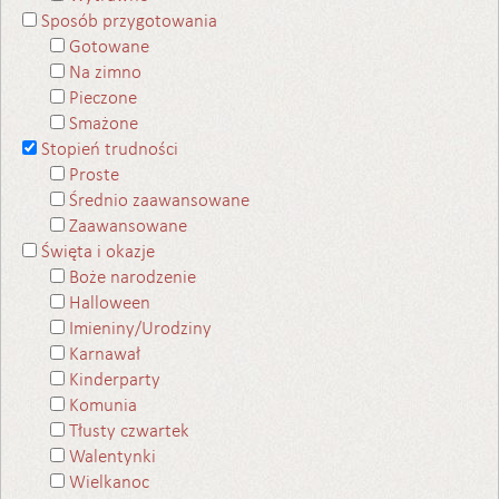
Sposób przygotowania
Gotowane
Na zimno
Pieczone
Smażone
Stopień trudności
Proste
Średnio zaawansowane
Zaawansowane
Święta i okazje
Boże narodzenie
Halloween
Imieniny/Urodziny
Karnawał
Kinderparty
Komunia
Tłusty czwartek
Walentynki
Wielkanoc