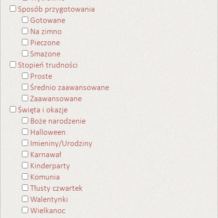
Sposób przygotowania
Gotowane
Na zimno
Pieczone
Smażone
Stopień trudności
Proste
Średnio zaawansowane
Zaawansowane
Święta i okazje
Boże narodzenie
Halloween
Imieniny/Urodziny
Karnawał
Kinderparty
Komunia
Tłusty czwartek
Walentynki
Wielkanoc