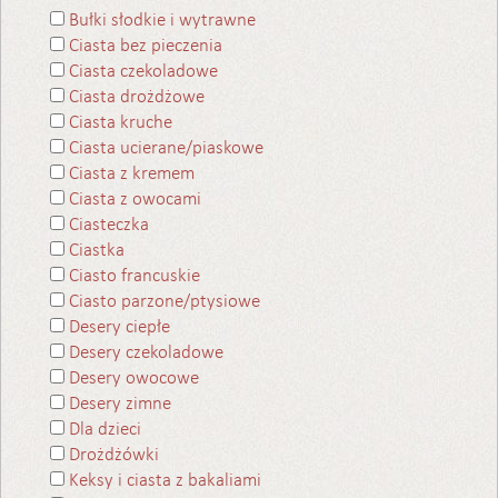
Bułki słodkie i wytrawne
Ciasta bez pieczenia
Ciasta czekoladowe
Ciasta drożdżowe
Ciasta kruche
Ciasta ucierane/piaskowe
Ciasta z kremem
Ciasta z owocami
Ciasteczka
Ciastka
Ciasto francuskie
Ciasto parzone/ptysiowe
Desery ciepłe
Desery czekoladowe
Desery owocowe
Desery zimne
Dla dzieci
Drożdżówki
Keksy i ciasta z bakaliami