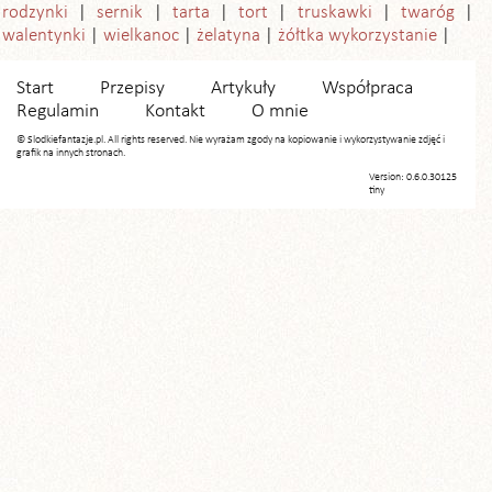
rodzynki
sernik
tarta
tort
truskawki
twaróg
walentynki
wielkanoc
żelatyna
żółtka wykorzystanie
Start
Przepisy
Artykuły
Współpraca
Regulamin
Kontakt
O mnie
© Slodkiefantazje.pl. All rights reserved. Nie wyrażam zgody na kopiowanie i wykorzystywanie zdjęć i
grafik na innych stronach.
Version: 0.6.0.30125
tiny