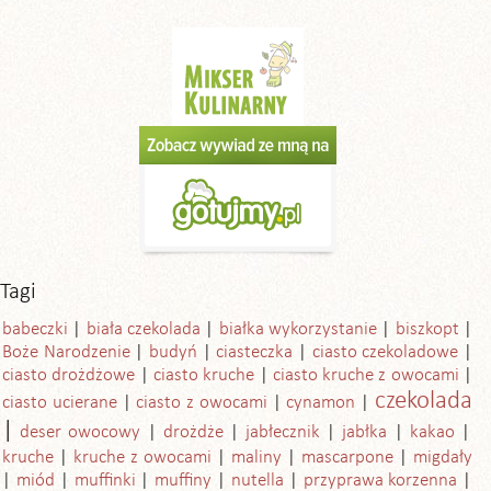
Tagi
babeczki
biała czekolada
białka wykorzystanie
biszkopt
Boże Narodzenie
budyń
ciasteczka
ciasto czekoladowe
ciasto drożdżowe
ciasto kruche
ciasto kruche z owocami
czekolada
ciasto ucierane
ciasto z owocami
cynamon
deser owocowy
drożdże
jabłecznik
jabłka
kakao
kruche
kruche z owocami
maliny
mascarpone
migdały
miód
muffinki
muffiny
nutella
przyprawa korzenna