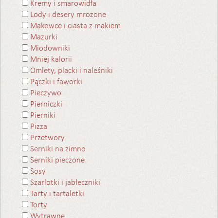
Kremy i smarowidła
Lody i desery mrożone
Makowce i ciasta z makiem
Mazurki
Miodowniki
Mniej kalorii
Omlety, placki i naleśniki
Pączki i faworki
Pieczywo
Pierniczki
Pierniki
Pizza
Przetwory
Serniki na zimno
Serniki pieczone
Sosy
Szarlotki i jabłeczniki
Tarty i tartaletki
Torty
Wytrawne