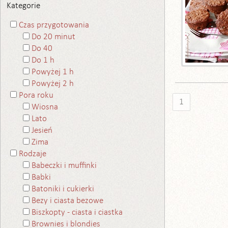
Kategorie
Czas przygotowania
Do 20 minut
Do 40
Do 1 h
Powyżej 1 h
Powyżej 2 h
Pora roku
1
Wiosna
Lato
Jesień
Zima
Rodzaje
Babeczki i muffinki
Babki
Batoniki i cukierki
Bezy i ciasta bezowe
Biszkopty - ciasta i ciastka
Brownies i blondies