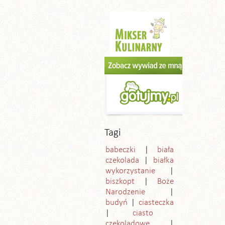
Tagi
babeczki
biała
czekolada
białka
wykorzystanie
biszkopt
Boże
Narodzenie
budyń
ciasteczka
ciasto
czekoladowe