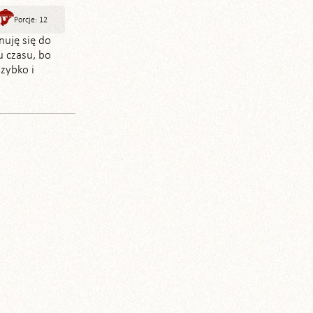
Porcje: 12
nuję się do
u czasu, bo
zybko i