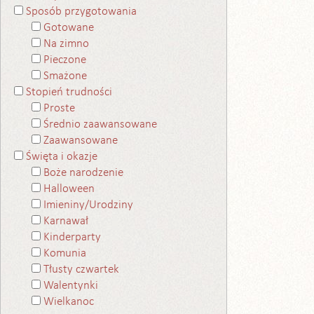
Sposób przygotowania
Gotowane
Na zimno
Pieczone
Smażone
Stopień trudności
Proste
Średnio zaawansowane
Zaawansowane
Święta i okazje
Boże narodzenie
Halloween
Imieniny/Urodziny
Karnawał
Kinderparty
Komunia
Tłusty czwartek
Walentynki
Wielkanoc