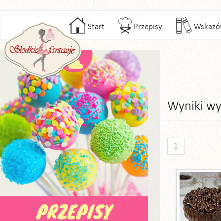
Start
Przepisy
Wskazó
Wyniki wy
1