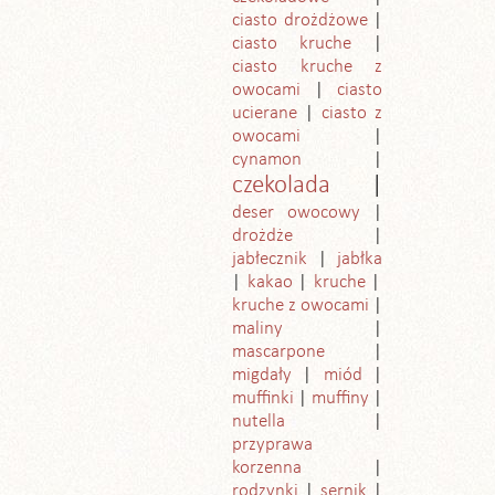
ciasto drożdżowe
ciasto kruche
ciasto kruche z
owocami
ciasto
ucierane
ciasto z
owocami
cynamon
czekolada
deser owocowy
drożdże
jabłecznik
jabłka
kakao
kruche
kruche z owocami
maliny
mascarpone
migdały
miód
muffinki
muffiny
nutella
przyprawa
korzenna
rodzynki
sernik