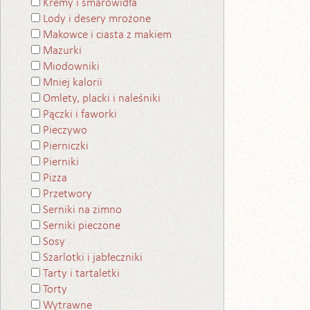
Kremy i smarowidła
Lody i desery mrożone
Makowce i ciasta z makiem
Mazurki
Miodowniki
Mniej kalorii
Omlety, placki i naleśniki
Pączki i faworki
Pieczywo
Pierniczki
Pierniki
Pizza
Przetwory
Serniki na zimno
Serniki pieczone
Sosy
Szarlotki i jabłeczniki
Tarty i tartaletki
Torty
Wytrawne