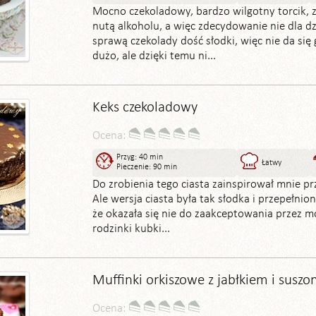
Mocno czekoladowy, bardzo wilgotny torcik, 
nutą alkoholu, a więc zdecydowanie nie dla dzi
sprawą czekolady dość słodki, więc nie da się 
dużo, ale dzięki temu ni...
Keks czekoladowy
Ocena:
Przyg: 40 min
Łatwy
Pieczenie: 90 min
Do zrobienia tego ciasta zainspirował mnie prz
Ale wersja ciasta była tak słodka i przepełnio
że okazała się nie do zaakceptowania przez mo
rodzinki kubki...
Muffinki orkiszowe z jabłkiem i suszo
Ocena: