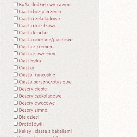
Bułki słodkie i wytrawne
Ciasta bez pieczenia
Ciasta czekoladowe
Ciasta drożdżowe
Ciasta kruche
Ciasta ucierane/piaskowe
Ciasta z kremem
Ciasta z owocami
Ciasteczka
Ciastka
Ciasto francuskie
Ciasto parzone/ptysiowe
Desery ciepłe
Desery czekoladowe
Desery owocowe
Desery zimne
Dla dzieci
Drożdżówki
Keksy i ciasta z bakaliami