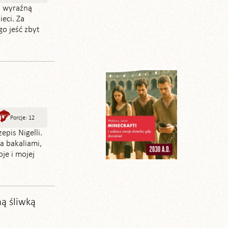
z wyraźną
eci. Za
go jeść zbyt
Porcje: 12
epis Nigelli.
na bakaliami,
je i mojej
ną śliwką