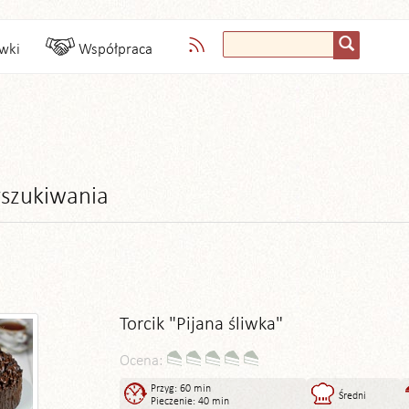
wki
Współpraca
szukiwania
Torcik "Pijana śliwka"
Ocena:
Przyg: 60 min
Średni
Pieczenie: 40 min