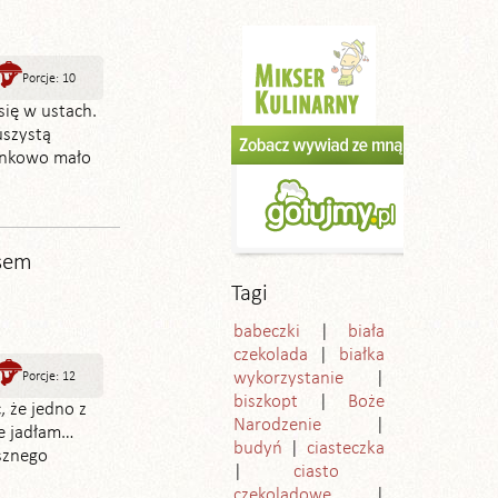
Porcje: 10
się w ustach.
uszystą
sunkowo mało
usem
Tagi
babeczki
biała
czekolada
białka
wykorzystanie
Porcje: 12
biszkopt
Boże
, że jedno z
Narodzenie
ie jadłam…
budyń
ciasteczka
ysznego
ciasto
czekoladowe