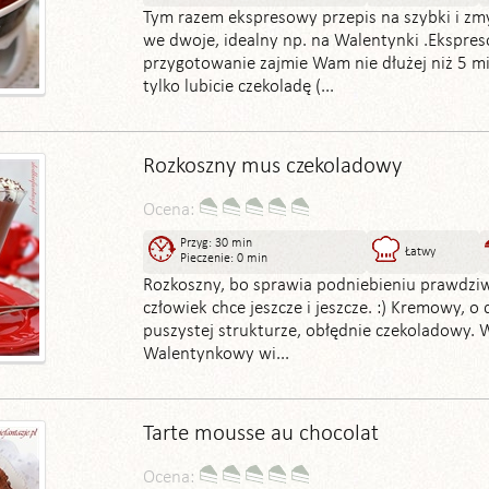
Tym razem ekspresowy przepis na szybki i zm
we dwoje, idealny np. na Walentynki .Ekspre
przygotowanie zajmie Wam nie dłużej niż 5 min
tylko lubicie czekoladę (...
Rozkoszny mus czekoladowy
Ocena:
Przyg: 30 min
Łatwy
Pieczenie: 0 min
Rozkoszny, bo sprawia podniebieniu prawdziwą
człowiek chce jeszcze i jeszcze. :) Kremowy, o 
puszystej strukturze, obłędnie czekoladowy. 
Walentynkowy wi...
Tarte mousse au chocolat
Ocena: