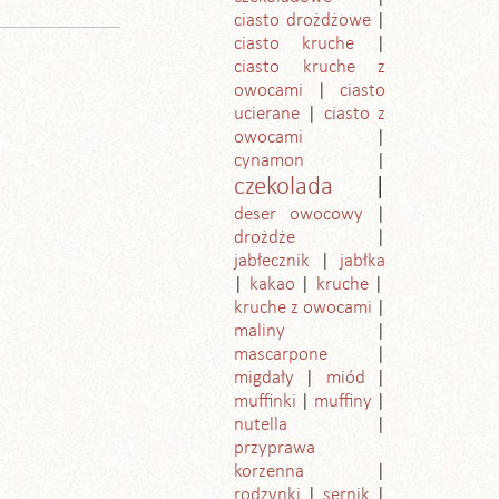
ciasto drożdżowe
ciasto kruche
ciasto kruche z
owocami
ciasto
ucierane
ciasto z
owocami
cynamon
czekolada
deser owocowy
drożdże
jabłecznik
jabłka
kakao
kruche
kruche z owocami
maliny
mascarpone
migdały
miód
muffinki
muffiny
nutella
przyprawa
korzenna
rodzynki
sernik