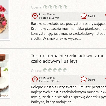
Ocena:
Przyg: 40 min
Średni
Pieczenie: 15 min
Bardzo czekoladowe, puszyste i rozpływające 
Krem a w zasadzie mus ma lekko piankową, p
konsystencję, jest mocno czekoladowy i sto
słodki. W smaku lekko wyczu...
Tort ekstremalnie czekoladowy - z m
czekoladowym i Baileys
Ocena:
Przyg: 50 min
Średni
Pieczenie: 30 min
Kolejne ciasto z Listy życzeń. I musze przyznać
najlepszych ciast z czekoladowym musem jak
myślę, że dzieje się tak za sprawą dodatku p
Baileysa, który nadaje cz...