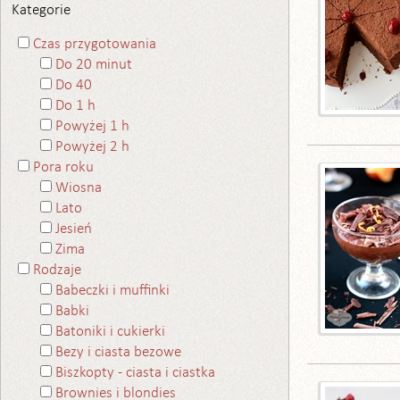
Kategorie
Czas przygotowania
Do 20 minut
Do 40
Do 1 h
Powyżej 1 h
Powyżej 2 h
Pora roku
Wiosna
Lato
Jesień
Zima
Rodzaje
Babeczki i muffinki
Babki
Batoniki i cukierki
Bezy i ciasta bezowe
Biszkopty - ciasta i ciastka
Brownies i blondies