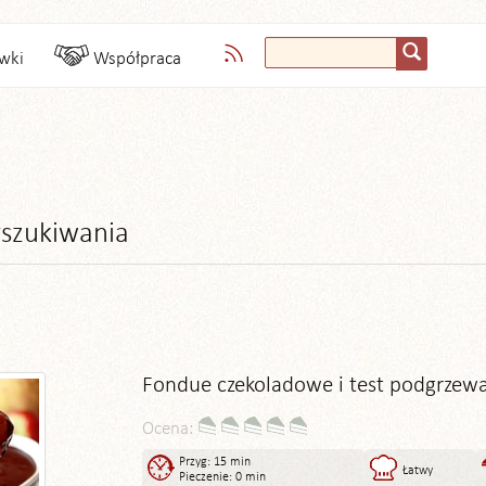
wki
Współpraca
szukiwania
Fondue czekoladowe i test podgrzewa
Ocena:
Przyg: 15 min
Łatwy
Pieczenie: 0 min