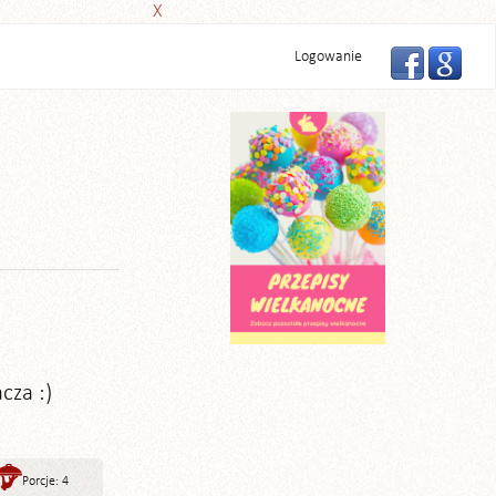
X
Logowanie
cza :)
Porcje: 4