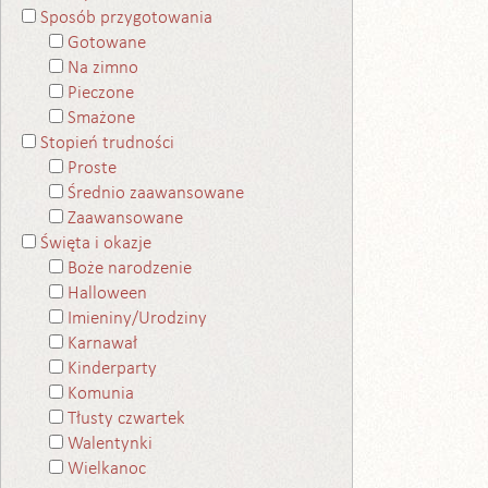
Sposób przygotowania
Gotowane
Na zimno
Pieczone
Smażone
Stopień trudności
Proste
Średnio zaawansowane
Zaawansowane
Święta i okazje
Boże narodzenie
Halloween
Imieniny/Urodziny
Karnawał
Kinderparty
Komunia
Tłusty czwartek
Walentynki
Wielkanoc