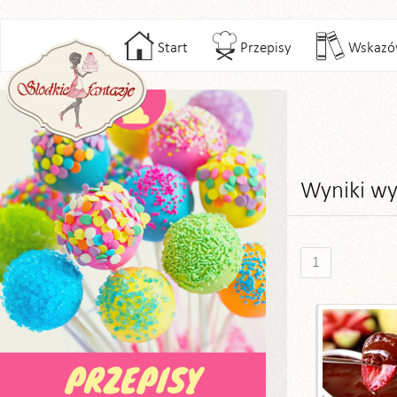
Start
Przepisy
Wskazó
Wyniki wy
1