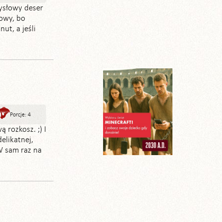
ysłowy deser
sowy, bo
ut, a jeśli
Porcje: 4
 rozkosz. ;) I
delikatnej,
W sam raz na