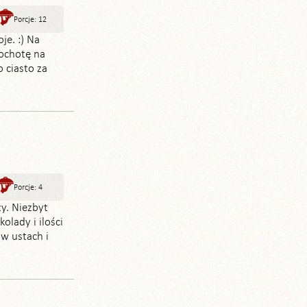
Porcje: 12
je. :) Na
ochotę na
o ciasto za
Porcje: 4
y. Niezbyt
olady i ilości
 w ustach i