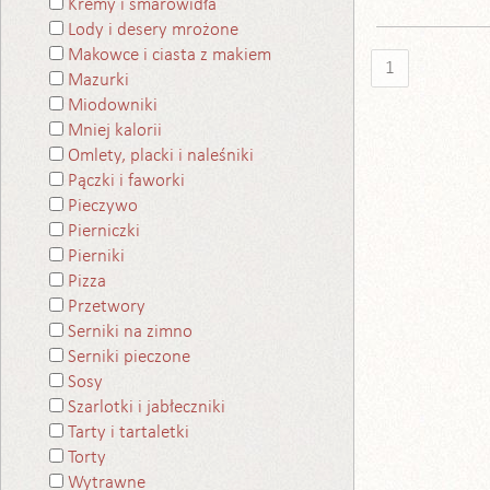
Kremy i smarowidła
Lody i desery mrożone
Makowce i ciasta z makiem
1
Mazurki
Miodowniki
Mniej kalorii
Omlety, placki i naleśniki
Pączki i faworki
Pieczywo
Pierniczki
Pierniki
Pizza
Przetwory
Serniki na zimno
Serniki pieczone
Sosy
Szarlotki i jabłeczniki
Tarty i tartaletki
Torty
Wytrawne