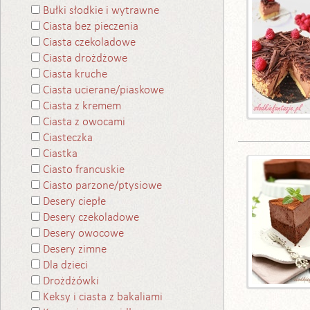
Bułki słodkie i wytrawne
Ciasta bez pieczenia
Ciasta czekoladowe
Ciasta drożdżowe
Ciasta kruche
Ciasta ucierane/piaskowe
Ciasta z kremem
Ciasta z owocami
Ciasteczka
Ciastka
Ciasto francuskie
Ciasto parzone/ptysiowe
Desery ciepłe
Desery czekoladowe
Desery owocowe
Desery zimne
Dla dzieci
Drożdżówki
Keksy i ciasta z bakaliami