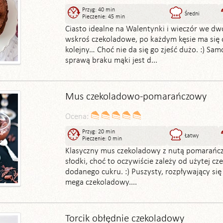
Przyg: 40 min
Średni
Pieczenie: 45 min
Ciasto idealne na Walentynki i wieczór we dwo
wskroś czekoladowe, po każdym kęsie ma się 
kolejny… Choć nie da się go zjeść dużo. :) Sam
sprawą braku mąki jest d...
Mus czekoladowo-pomarańczowy
Ocena:
Przyg: 20 min
Łatwy
Pieczenie: 0 min
Klasyczny mus czekoladowy z nutą pomarańcz
słodki, choć to oczywiście zależy od użytej czek
dodanego cukru. :) Puszysty, rozpływający się
mega czekoladowy....
Torcik obłędnie czekoladowy