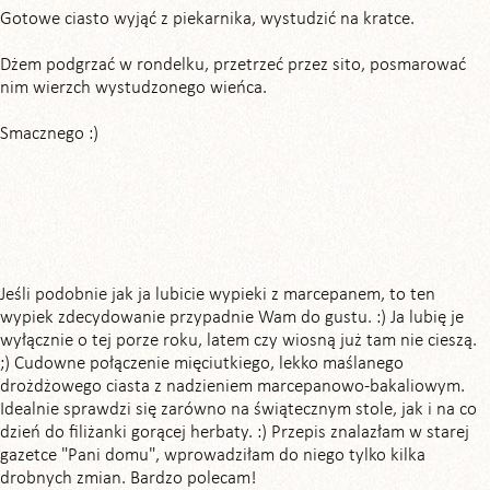
Gotowe ciasto wyjąć z piekarnika, wystudzić na kratce.
Dżem podgrzać w rondelku, przetrzeć przez sito, posmarować
nim wierzch wystudzonego wieńca.
Smacznego :)
Jeśli podobnie jak ja lubicie wypieki z marcepanem, to ten
wypiek zdecydowanie przypadnie Wam do gustu. :) Ja lubię je
wyłącznie o tej porze roku, latem czy wiosną już tam nie cieszą.
;) Cudowne połączenie mięciutkiego, lekko maślanego
drożdżowego ciasta z nadzieniem marcepanowo-bakaliowym.
Idealnie sprawdzi się zarówno na świątecznym stole, jak i na co
dzień do filiżanki gorącej herbaty. :) Przepis znalazłam w starej
gazetce "Pani domu", wprowadziłam do niego tylko kilka
drobnych zmian. Bardzo polecam!