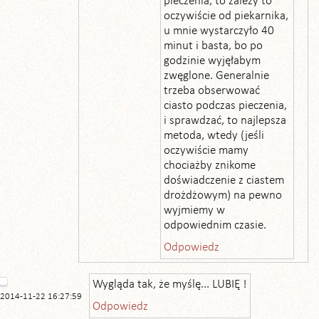
pieczenia, to zależy to
oczywiście od piekarnika,
u mnie wystarczyło 40
minut i basta, bo po
godzinie wyjęłabym
zwęglone. Generalnie
trzeba obserwować
ciasto podczas pieczenia,
i sprawdzać, to najlepsza
metoda, wtedy (jeśli
oczywiście mamy
chociażby znikome
doświadczenie z ciastem
drożdżowym) na pewno
wyjmiemy w
odpowiednim czasie.
Odpowiedz
Wygląda tak, że myślę... LUBIĘ !
2014-11-22 16:27:59
Odpowiedz