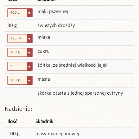
mąki pszennej
400 g
30 g
świeżych drożdży
mleka
125 ml
cukru
100 g
żółtka, ze średniej wielkości jajek
3
masła
100 g
skórka otarta z jednej sparzonej cytryny
Nadzienie:
Ilość
Składnik
100 g
masy marcepanowej