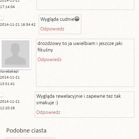
2014-11-21
17:14:04
Wygląda cudnie😀
2014-11-21 16:34:42
Odpowiedz
drożdżowy to ja uwielbiam i jeszcze jaki
fikuśny
Odpowiedz
ilovebakepl
2014-11-21
13:51:41
Wygląda rewelacyjnie i zapewne też tak
2014-11-21
smakuje :)
12:20:26
Odpowiedz
Podobne ciasta