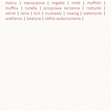
maliny
mascarpone
migdały
miód
muffinki
muffiny
nutella
przyprawa korzenna
rodzynki
sernik
tarta
tort
truskawki
twaróg
walentynki
wielkanoc
żelatyna
żółtka wykorzystanie