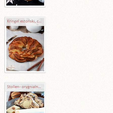
Kringel estoński, czyli wieniec drożdżowy z cynamonem lub marcepanem
Stollen - orygnialny przepis z Drezna