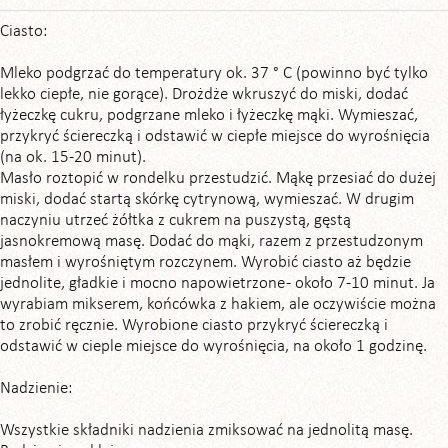
Ciasto:
Mleko podgrzać do temperatury ok. 37 ° C (powinno być tylko
lekko ciepłe, nie gorące). Drożdże wkruszyć do miski, dodać
łyżeczkę cukru, podgrzane mleko i łyżeczkę mąki. Wymieszać,
przykryć ściereczką i odstawić w ciepłe miejsce do wyrośnięcia
(na ok. 15-20 minut).
Masło roztopić w rondelku przestudzić. Mąkę przesiać do dużej
miski, dodać startą skórkę cytrynową, wymieszać. W drugim
naczyniu utrzeć żółtka z cukrem na puszystą, gęstą
jasnokremową masę. Dodać do mąki, razem z przestudzonym
masłem i wyrośniętym rozczynem. Wyrobić ciasto aż będzie
jednolite, gładkie i mocno napowietrzone - około 7-10 minut. Ja
wyrabiam mikserem, końcówka z hakiem, ale oczywiście można
to zrobić ręcznie. Wyrobione ciasto przykryć ściereczką i
odstawić w cieple miejsce do wyrośnięcia, na około 1 godzinę.
Nadzienie:
Wszystkie składniki nadzienia zmiksować na jednolitą masę.