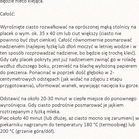
Będzie nieco klejąca.
Całość:
Wyrośnięte ciasto rozwałkować na oprószonej mąką stolnicy na
placek o wym. ok. 35 x 40 cm lub ciut większy (ciasto nie
powinno być zbyt cienkie). Całość równomiernie posmarować
nadzieniem (najlepiej łyżkę lub dłoń moczyć w letniej wodzie i w
ten sposób rozprowadzać nadzienie, bo będzie się trochę kleić).
Gdy cały placek pokryty jest już nadzieniem zwinąć go w roladę
wzdłuż dłuższego boku, przenieść na blachę wyłożoną papierem
do pieczenia. Ponacinać w poprzek dość głęboko w 2-
centymetrowych odstępach (jak widać na zdjęciu z etapu
przygotowania), uformować wianek, wywijając nacięcia ku gorze.
Odstawić na około 20-30 minut w ciepłe miejsce do ponownego
wyrośnięcia. Gdy ciasto podrośnie posmarować je jajkiem
roztrzepanym z łyżką mleka.
Piec około 40 minut (lub dłużej, aż ciasto mocno się zarumieni) w
piekarniku nagrzanym do temperatury 180 °C (termoobieg) lub
200 °C (grzanie góra/dół).