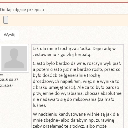
Dodaj zdjęcie przepisu
Wyślij
Jak dla mnie trochę za słodka. Daje radę w
zestawieniu z gorzką herbatą.
Ciasto było bardzo dziwne, rozczyn wykipiał,
a potem ciasto już nie bardzo rosło, przez co
m
było dość zbite (generalnie trochę
2015-03-27
drożdżowych napiekłam, więc nie wynika to
21:30:34
z braku umiejętności). Ale za to było bardzo
przyjemne do wyrabiania, chociaż absolutnie
nie nadawało się do miksowania (za mało
luźne).
W nadzieniu kandyzowane wiśnie są jak dla
mnie zbędne - albo dałabym np. żurawinę
żeby przełamać tę słodycz, albo może