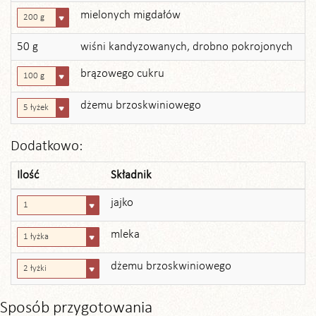
mielonych migdałów
200 g
50 g
wiśni kandyzowanych, drobno pokrojonych
brązowego cukru
100 g
dżemu brzoskwiniowego
5 łyżek
Dodatkowo:
Ilość
Składnik
jajko
1
mleka
1 łyżka
dżemu brzoskwiniowego
2 łyżki
Sposób przygotowania