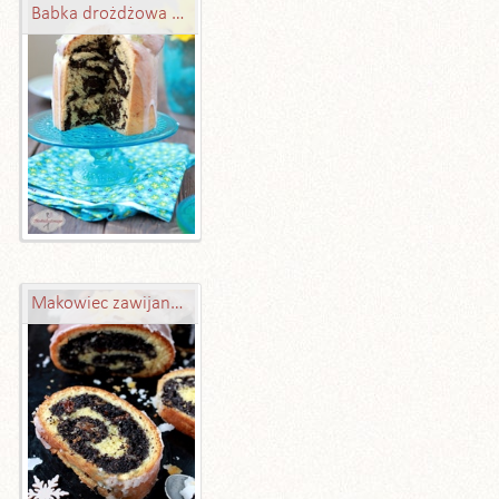
Babka drożdżowa z masą makową i Amaretto
Makowiec zawijany mojej babci