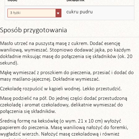
cukru pudru
3 łyżki
Sposób przygotowania
Masło utrzeć na puszystą masę z cukrem. Dodać esencję
waniliową, wymieszać. Stopniowo dodawać jajka, po każdym
dokładnie miksując masę do połączenia się składników (ok. 20
sekund).
Mąkę wymieszać z proszkiem do pieczenia, przesiać i dodać do
masy maślano-jajecznej. Dokładnie wymieszać.
Czekoladę rozpuścić w kąpieli wodnej. Lekko przestudzić.
Masę podzielić na pół. Do jednej części dodać przestudzoną
czekoladę i aromat czekoladowy, delikatnie wymieszać do
połączenia się składników.
Średnią formę na keksówkę (o wym. 21 x 10 cm) wyłożyć
papierem do pieczenia. Masę waniliową nałożyć do foremki,
wygładzić wierzch. Nałożyć masę czekoladową i również