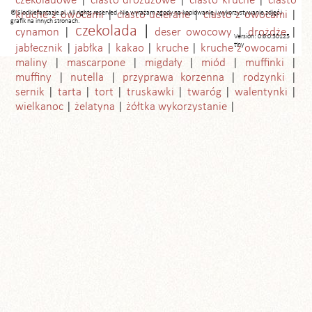
czekoladowe
ciasto drożdżowe
ciasto kruche
ciasto
© Slodkiefantazje.pl. All rights reserved. Nie wyrażam zgody na kopiowanie i wykorzystywanie zdjęć i
kruche z owocami
ciasto ucierane
ciasto z owocami
grafik na innych stronach.
czekolada
cynamon
deser owocowy
drożdże
Version: 0.6.0.30125
tiny
jabłecznik
jabłka
kakao
kruche
kruche z owocami
maliny
mascarpone
migdały
miód
muffinki
muffiny
nutella
przyprawa korzenna
rodzynki
sernik
tarta
tort
truskawki
twaróg
walentynki
wielkanoc
żelatyna
żółtka wykorzystanie