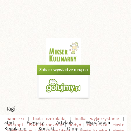
Tagi
babeczki
biała czekolada
białka wykorzystanie
Start
Przepisy
Artykuły
Współpraca
biszkopt
Boże Narodzenie
budyń
ciasteczka
ciasto
Regulamin
Kontakt
O mnie