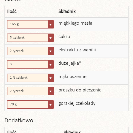
Ilość
Składnik
miękkiego masła
165 g
cukru
¾ szklanki
ekstraktu z wanilii
2 łyżeczki
duże jajka*
3
mąki pszennej
1 ⅓ szklanki
proszku do pieczenia
2 łyżeczki
gorzkiej czekolady
70 g
Dodatkowo:
Ilość
Składnik