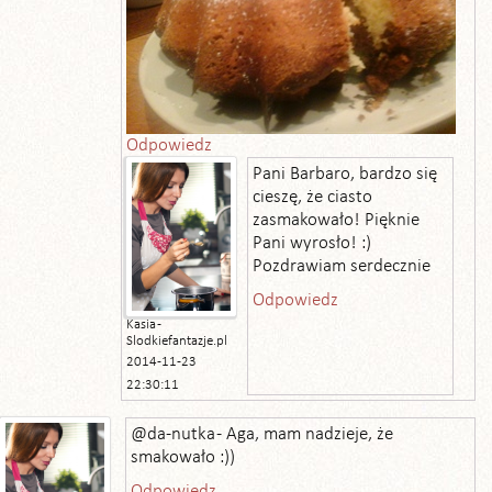
Odpowiedz
Pani Barbaro, bardzo się
cieszę, że ciasto
zasmakowało! Pięknie
Pani wyrosło! :)
Pozdrawiam serdecznie
Odpowiedz
Kasia -
Slodkiefantazje.pl
2014-11-23
22:30:11
@da-nutka - Aga, mam nadzieje, że
smakowało :))
Odpowiedz