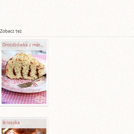
Zobacz też
Drożdżówka z marmoladą
Brioszka