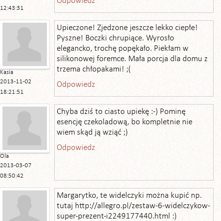
Odpowiedz
12:43:31
Upieczone! Zjedzone jeszcze lekko ciepłe!
Pyszne! Boczki chrupiące. Wyrosło
elegancko, trochę popękało. Piekłam w
silikonowej foremce. Mała porcja dla domu z
trzema chłopakami! ;(
Kasia
2013-11-02
Odpowiedz
18:21:51
Chyba dziś to ciasto upiekę :-) Pominę
esencję czekoladową, bo kompletnie nie
wiem skąd ją wziąć ;)
Odpowiedz
Ola
2013-03-07
08:50:42
Margarytko, te widelczyki można kupić np.
tutaj http://allegro.pl/zestaw-6-widelczykow-
super-prezent-i2249177440.html :)