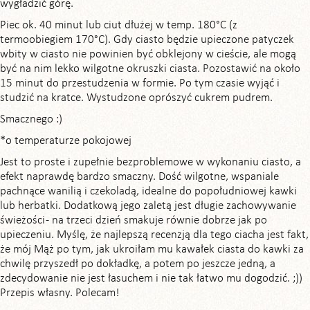
wygładzić górę.
Piec ok. 40 minut lub ciut dłużej w temp. 180°C (z
termoobiegiem 170°C). Gdy ciasto będzie upieczone patyczek
wbity w ciasto nie powinien być obklejony w cieście, ale mogą
być na nim lekko wilgotne okruszki ciasta. Pozostawić na około
15 minut do przestudzenia w formie. Po tym czasie wyjąć i
studzić na kratce. Wystudzone oprószyć cukrem pudrem.
Smacznego :)
*o temperaturze pokojowej
Jest to proste i zupełnie bezproblemowe w wykonaniu ciasto, a
efekt naprawdę bardzo smaczny. Dość wilgotne, wspaniale
pachnące wanilią i czekoladą, idealne do popołudniowej kawki
lub herbatki. Dodatkową jego zaletą jest długie zachowywanie
świeżości - na trzeci dzień smakuje równie dobrze jak po
upieczeniu. Myślę, że najlepszą recenzją dla tego ciacha jest fakt,
że mój Mąż po tym, jak ukroiłam mu kawałek ciasta do kawki za
chwilę przyszedł po dokładkę, a potem po jeszcze jedną, a
zdecydowanie nie jest łasuchem i nie tak łatwo mu dogodzić. ;))
Przepis własny. Polecam!