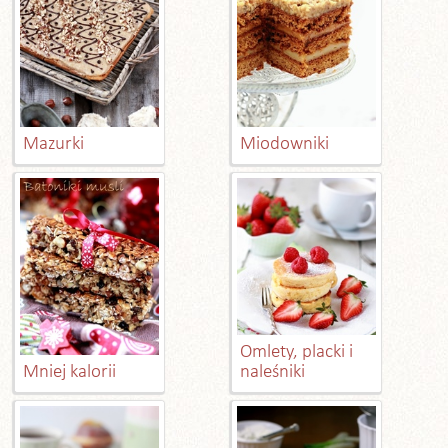
Mazurki
Miodowniki
Omlety, placki i
Mniej kalorii
naleśniki