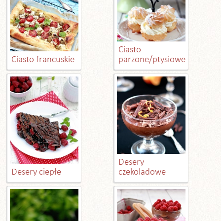
Ciasto
Ciasto francuskie
parzone/ptysiowe
Desery
Desery ciepłe
czekoladowe