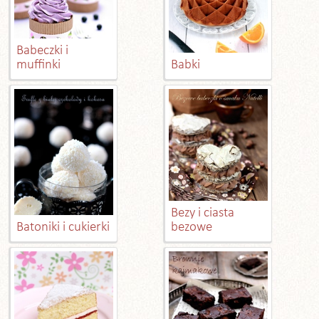
Babeczki i
muffinki
Babki
Bezy i ciasta
Batoniki i cukierki
bezowe