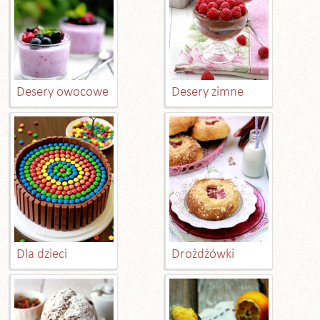
Desery owocowe
Desery zimne
Dla dzieci
Drożdżówki