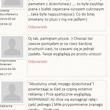
pamietam z dzieciństwa:) .... to była zwykłap
piana z białek zaparzana syropem cukrowym
Jolanta
...taka była najpyszniejsza:). Co do bitej
Szyndlarewicz
śmietany to ptysi z nią nie jadłam:)
2013-05-02
19:56:10
Odpowiedz
Oj tak, pamiętam ptysie. :) Chociaż też
zawsze pomijałam je na rzecz bardziej
kruchych ciast, to czasami się je jednak
zjadało. Twoje wyglądają po prostu uroczo!
Inspirowane
Odpowiedz
Smakiem
2013-04-30
04:17:27
"Absolutny smak mojego dzieciństwa"!
powtarzając w ślad za częstą ostatnio
reklamą:-) Prze apetycznie wyglądają.
WSPANIAŁE! Aż chce się wyciągnąć rękę i
zjeść jednego:) Miłe przypomnienie znanego
Catherine
smaku... Dziękuję!