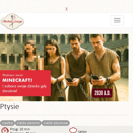
X
Ptysie
ciastka
ciasto parzone
ciasto ptysiowe
Przyg: 20 min
Łatwy