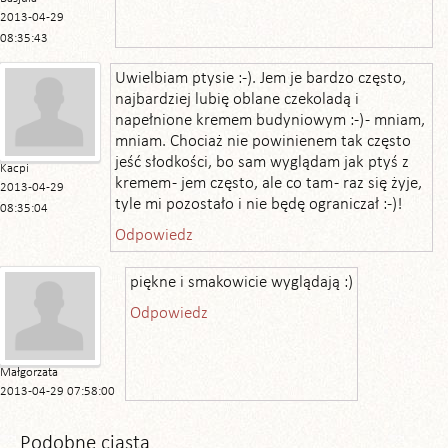
2013-04-29
08:35:43
Uwielbiam ptysie :-). Jem je bardzo często,
najbardziej lubię oblane czekoladą i
napełnione kremem budyniowym :-) - mniam,
mniam. Chociaż nie powinienem tak często
jeść słodkości, bo sam wyglądam jak ptyś z
Kacpi
kremem - jem często, ale co tam - raz się żyje,
2013-04-29
tyle mi pozostało i nie będę ograniczał :-)!
08:35:04
Odpowiedz
piękne i smakowicie wyglądają :)
Odpowiedz
Małgorzata
2013-04-29 07:58:00
Podobne ciasta