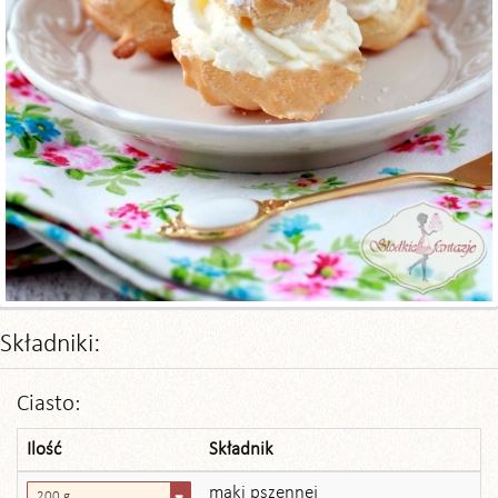
Składniki:
Ciasto:
Ilość
Składnik
mąki pszennej
200 g