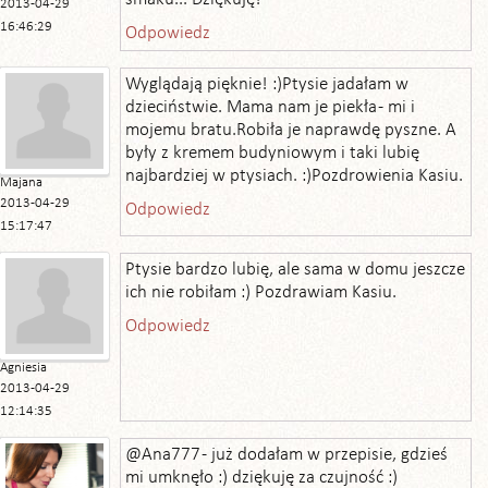
2013-04-29
16:46:29
Odpowiedz
Wyglądają pięknie! :)Ptysie jadałam w
dzieciństwie. Mama nam je piekła - mi i
mojemu bratu.Robiła je naprawdę pyszne. A
były z kremem budyniowym i taki lubię
najbardziej w ptysiach. :)Pozdrowienia Kasiu.
Majana
2013-04-29
Odpowiedz
15:17:47
Ptysie bardzo lubię, ale sama w domu jeszcze
ich nie robiłam :) Pozdrawiam Kasiu.
Odpowiedz
Agniesia
2013-04-29
12:14:35
@Ana777 - już dodałam w przepisie, gdzieś
mi umknęło :) dziękuję za czujność :)