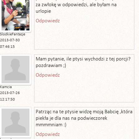
za zwłokę w odpowiedzi, ale byłam na
urlopie
Odpowiedz
SlodkieFantazje
2013-07-30
07:46:15
Mam pytanie, ile ptysi wychodzi z tej porcji?
pozdrawiam ;)
Odpowiedz
Kamcia
2013-07-26
12:17:50
Patrząc na te ptysie widzę moją Babcię ,która
piekła je dla nas na podwieczorek
mmmmniam :)
Odpowiedz