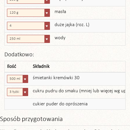
masła
120 g
duże jajka (roz. L)
4
wody
250 ml
Dodatkowo:
Ilość
Składnik
śmietanki kremówki 30
500 ml
cukru pudru do smaku (mniej lub więcej wg up
3 łyżki
cukier puder do oprószenia
Sposób przygotowania