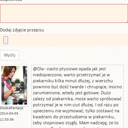
Dodaj zdjęcie przepisu
Wyślij
@Ola - ciasto ptysiowe opada jak jest
niedopieczone, warto przetrzymać je w
piekarniku kilka minut dłużej, z wierzchu
powinno być dość twarde i chrupiące, mocno
zarumienione, wtedy jest gotowe. Dużo
zależy od piekarnika, może warto spróbować
potrzymać je w nim ciut dłużej. I od razu po
SlodkieFantazje
upieczeniu nie wyjmować, tylko zostawić na
2014-04-03
kwadrans do przestudzenia w piekarniku,
11:53:36
żeby stopniowo stygły. Mam nadzieję, że to