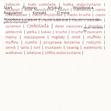
babeczki
biała czekolada
białka wykorzystanie
Start
Przepisy
Artykuły
Współpraca
biszkopt
Boże Narodzenie
budyń
ciasteczka
ciasto
Regulamin
Kontakt
O mnie
czekoladowe
ciasto drożdżowe
ciasto kruche
ciasto
© Slodkiefantazje.pl. All rights reserved. Nie wyrażam zgody na kopiowanie i wykorzystywanie zdjęć i
kruche z owocami
ciasto ucierane
ciasto z owocami
grafik na innych stronach.
czekolada
cynamon
deser owocowy
drożdże
Version: 0.6.0.30125
tiny
jabłecznik
jabłka
kakao
kruche
kruche z owocami
maliny
mascarpone
migdały
miód
muffinki
muffiny
nutella
przyprawa korzenna
rodzynki
sernik
tarta
tort
truskawki
twaróg
walentynki
wielkanoc
żelatyna
żółtka wykorzystanie