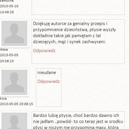
kamycha
2013-05-10
14:49:29
Dziękuję autorce za genialny przepis i
przypomnienie dzieciństwa, ptysie wyszły
dokładnie takie jak pamiętam z lat
dziecięcych, mąż i synek zachwyceni.
Wera
Odpowiedz
2013-05-05
20:58:23
nieudane
Odpowiedz
kisia
2013-05-05 20:08:15
Bardzo lubię ptysie, choć bardzo dawno ich
nie jadłam ..powód - to co teraz jest w srodku
ptysi w niczym nie przypomina masy, którą