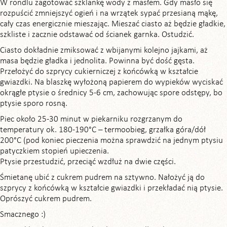
W rondlu zagotować szklankę wody z masłem. Gdy masło się
rozpuścić zmniejszyć ogień i na wrzątek sypać przesianą mąkę,
cały czas energicznie mieszając. Mieszać ciasto aż będzie gładkie,
szkliste i zacznie odstawać od ścianek garnka. Ostudzić.
Ciasto dokładnie zmiksować z wbijanymi kolejno jajkami, aż
masa będzie gładka i jednolita. Powinna być dość gęsta.
Przełożyć do szprycy cukierniczej z końcówką w kształcie
gwiazdki. Na blaszkę wyłożoną papierem do wypieków wyciskać
okrągłe ptysie o średnicy 5-6 cm, zachowując spore odstępy, bo
ptysie sporo rosną.
Piec około 25-30 minut w piekarniku rozgrzanym do
temperatury ok. 180-190°C – termoobieg, grzałka góra/dół
200°C (pod koniec pieczenia można sprawdzić na jednym ptysiu
patyczkiem stopień upieczenia.
Ptysie przestudzić, przeciąć wzdłuż na dwie części.
Śmietanę ubić z cukrem pudrem na sztywno. Nałożyć ją do
szprycy z końcówką w kształcie gwiazdki i przekładać nią ptysie.
Oprószyć cukrem pudrem.
Smacznego :)