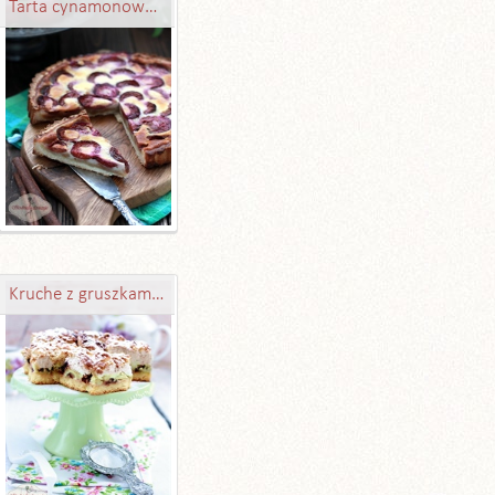
Tarta cynamonowo-rumowa ze śliwkami
Kruche z gruszkami, Amaretto i czekoladą pod waniliową pianką