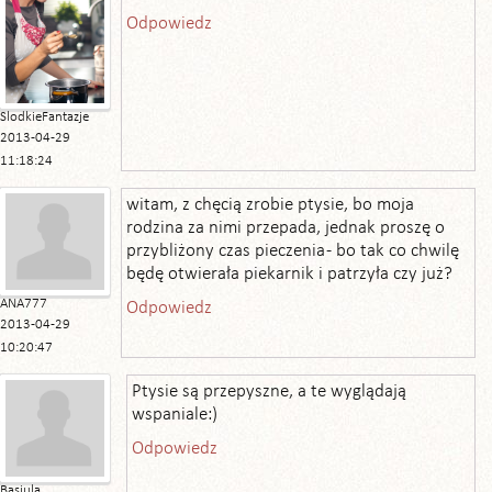
Odpowiedz
SlodkieFantazje
2013-04-29
11:18:24
witam, z chęcią zrobie ptysie, bo moja
rodzina za nimi przepada, jednak proszę o
przybliżony czas pieczenia - bo tak co chwilę
będę otwierała piekarnik i patrzyła czy już?
ANA777
Odpowiedz
2013-04-29
10:20:47
Ptysie są przepyszne, a te wyglądają
wspaniale:)
Odpowiedz
Basjula