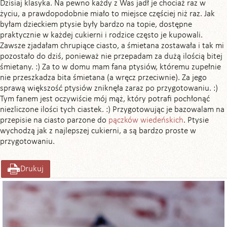
Dzisiaj klasyka. Na pewno każdy z Was jadł je chociaż raz w
życiu, a prawdopodobnie miało to miejsce częściej niż raz. Jak
byłam dzieckiem ptysie były bardzo na topie, dostępne
praktycznie w każdej cukierni i rodzice często je kupowali.
Zawsze zjadałam chrupiące ciasto, a śmietana zostawała i tak mi
pozostało do dziś, ponieważ nie przepadam za dużą ilością bitej
śmietany. :) Za to w domu mam fana ptysiów, któremu zupełnie
nie przeszkadza bita śmietana (a wręcz przeciwnie). Za jego
sprawą większość ptysiów zniknęła zaraz po przygotowaniu. :)
Tym fanem jest oczywiście mój mąż, który potrafi pochłonąć
niezliczone ilości tych ciastek. :) Przygotowując je bazowalam na
przepisie na ciasto parzone do
pączków wiedeńskich
. Ptysie
wychodzą jak z najlepszej cukierni, a są bardzo proste w
przygotowaniu.
Drukuj