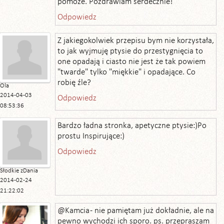
pomoże. Pozdrawiam serdecznie!
Odpowiedz
Z jakiegokolwiek przepisu bym nie korzystała,
to jak wyjmuję ptysie do przestygnięcia to
one opadają i ciasto nie jest że tak powiem
"twarde" tylko "miękkie" i opadające. Co
robię źle?
Ola
2014-04-03
Odpowiedz
08:53:36
Bardzo ładna stronka, apetyczne ptysie:)Po
prostu Inspirujące:)
Odpowiedz
Słodkie zDania
2014-02-24
21:22:02
@Kamcia - nie pamiętam już dokładnie, ale na
pewno wychodzi ich sporo. ps. przepraszam