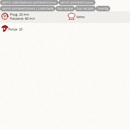
sernik czekoladowo-pomarańczowy
sernik pomarańczowy
sernik pomarańczowy z czekoladą
top recipe
top recipes
twaróg
Przyg: 20 min
Łatwy
Pieczenie: 60 min
Porcje: 10