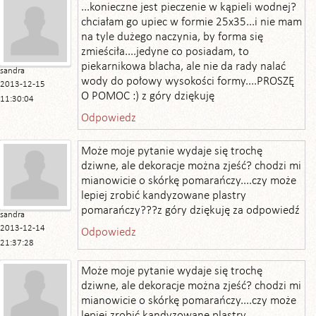
...konieczne jest pieczenie w kąpieli wodnej?
chciałam go upiec w formie 25x35...i nie mam
na tyle dużego naczynia, by forma się
zmieściła....jedyne co posiadam, to
piekarnikowa blacha, ale nie da rady nalać
sandra
wody do połowy wysokości formy....PROSZĘ
2013-12-15
O POMOC :) z góry dziękuję
11:30:04
Odpowiedz
Może moje pytanie wydaje się trochę
dziwne, ale dekoracje można zjeść? chodzi mi
mianowicie o skórkę pomarańczy....czy może
lepiej zrobić kandyzowane plastry
pomarańczy???z góry dziękuję za odpowiedź
sandra
2013-12-14
Odpowiedz
21:37:28
Może moje pytanie wydaje się trochę
dziwne, ale dekoracje można zjeść? chodzi mi
mianowicie o skórkę pomarańczy....czy może
lepiej zrobić kandyzowane plastry