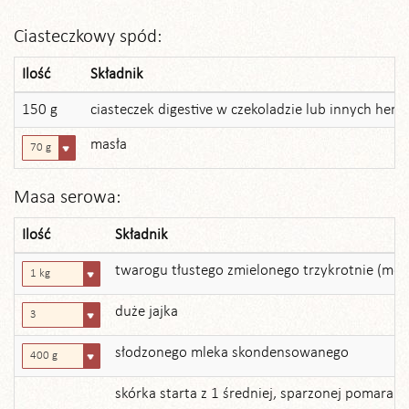
Ciasteczkowy spód:
Ilość
Składnik
150 g
ciasteczek digestive w czekoladzie lub innych her
masła
70 g
Masa serowa:
Ilość
Składnik
twarogu tłustego zmielonego trzykrotnie (m
1 kg
duże jajka
3
słodzonego mleka skondensowanego
400 g
skórka starta z 1 średniej, sparzonej pomarańc