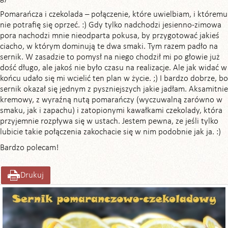
Pomarańcza i czekolada – połączenie, które uwielbiam, i któremu
nie potrafię się oprzeć. :) Gdy tylko nadchodzi jesienno-zimowa
pora nachodzi mnie nieodparta pokusa, by przygotować jakieś
ciacho, w którym dominują te dwa smaki. Tym razem padło na
sernik. W zasadzie to pomysł na niego chodził mi po głowie już
dość długo, ale jakoś nie było czasu na realizacje. Ale jak widać w
końcu udało się mi wcielić ten plan w życie. ;) I bardzo dobrze, bo
sernik okazał się jednym z pyszniejszych jakie jadłam. Aksamitnie
kremowy, z wyraźną nutą pomarańczy (wyczuwalną zarówno w
smaku, jak i zapachu) i zatopionymi kawałkami czekolady, która
przyjemnie rozpływa się w ustach. Jestem pewna, ze jeśli tylko
lubicie takie połączenia zakochacie się w nim podobnie jak ja. :)
Bardzo polecam!
Drukuj