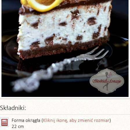
Składniki:
Forma okrągła (
Kliknij ikonę, aby zmienić rozmiar
)
22 cm