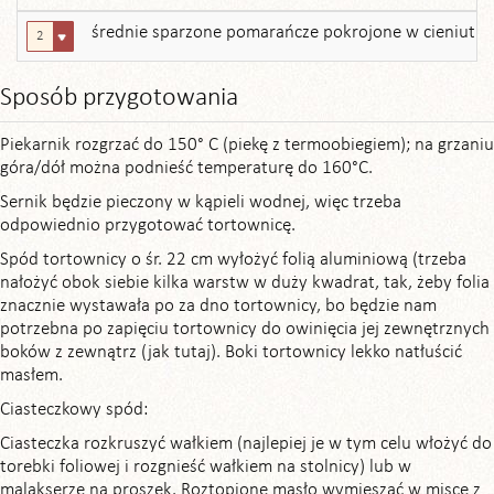
średnie sparzone pomarańcze pokrojone w cieniutkie
2
Sposób przygotowania
Piekarnik rozgrzać do 150° C (piekę z termoobiegiem); na grzaniu
góra/dół można podnieść temperaturę do 160°C.
Sernik będzie pieczony w kąpieli wodnej, więc trzeba
odpowiednio przygotować tortownicę.
Spód tortownicy o śr. 22 cm wyłożyć folią aluminiową (trzeba
nałożyć obok siebie kilka warstw w duży kwadrat, tak, żeby folia
znacznie wystawała po za dno tortownicy, bo będzie nam
potrzebna po zapięciu tortownicy do owinięcia jej zewnętrznych
boków z zewnątrz (jak tutaj). Boki tortownicy lekko natłuścić
masłem.
Ciasteczkowy spód:
Ciasteczka rozkruszyć wałkiem (najlepiej je w tym celu włożyć do
torebki foliowej i rozgnieść wałkiem na stolnicy) lub w
malakserze na proszek. Roztopione masło wymieszać w misce z