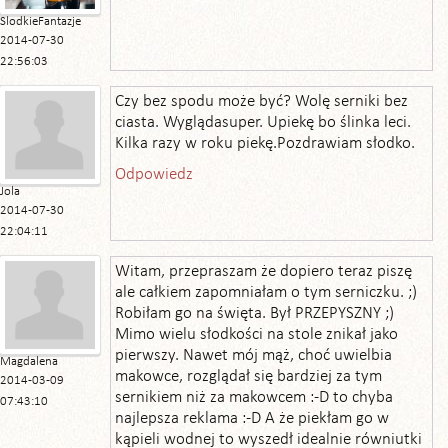
SlodkieFantazje
2014-07-30
22:56:03
Czy bez spodu może być? Wolę serniki bez
ciasta. Wyglądasuper. Upiekę bo ślinka leci.
Kilka razy w roku piekę.Pozdrawiam słodko.
Odpowiedz
Jola
2014-07-30
22:04:11
Witam, przepraszam że dopiero teraz piszę
ale całkiem zapomniałam o tym serniczku. ;)
Robiłam go na święta. Był PRZEPYSZNY ;)
Mimo wielu słodkości na stole znikał jako
pierwszy. Nawet mój mąż, choć uwielbia
Magdalena
makowce, rozglądał się bardziej za tym
2014-03-09
sernikiem niż za makowcem :-D to chyba
07:43:10
najlepsza reklama :-D A że piekłam go w
kąpieli wodnej to wyszedł idealnie równiutki