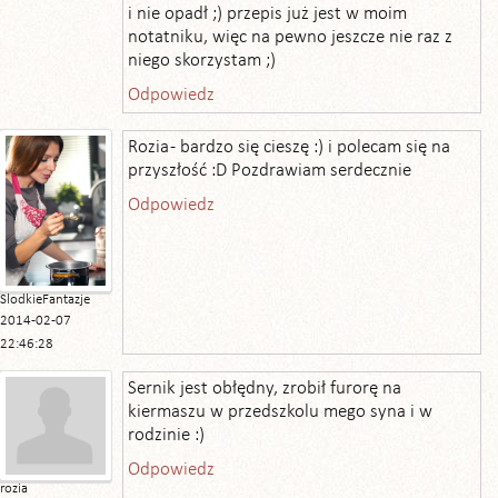
i nie opadł ;) przepis już jest w moim
notatniku, więc na pewno jeszcze nie raz z
niego skorzystam ;)
Odpowiedz
Rozia - bardzo się cieszę :) i polecam się na
przyszłość :D Pozdrawiam serdecznie
Odpowiedz
SlodkieFantazje
2014-02-07
22:46:28
Sernik jest obłędny, zrobił furorę na
kiermaszu w przedszkolu mego syna i w
rodzinie :)
Odpowiedz
rozia