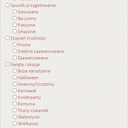
Sposób przygotowania
Gotowane
Na zimno
Pieczone
Smażone
Stopień trudności
Proste
Średnio zaawansowane
Zaawansowane
Święta i okazje
Boże narodzenie
Halloween
Imieniny/Urodziny
Karnawał
Kinderparty
Komunia
Tłusty czwartek
Walentynki
Wielkanoc