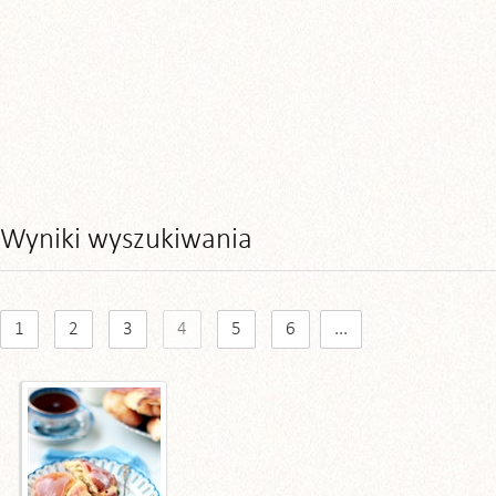
Wyniki wyszukiwania
1
2
3
4
5
6
...