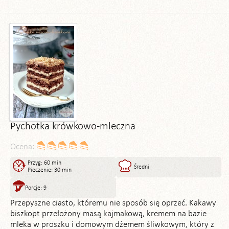
Pychotka krówkowo-mleczna
Ocena:
Przyg: 60 min
Średni
Pieczenie: 30 min
Porcje: 9
Przepyszne ciasto, któremu nie sposób się oprzeć. Kakawy
biszkopt przełożony masą kajmakową, kremem na bazie
mleka w proszku i domowym dżemem śliwkowym, który z