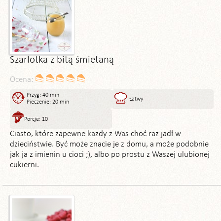
Szarlotka z bitą śmietaną
Ocena:
Przyg: 40 min
Łatwy
Pieczenie: 20 min
Porcje: 10
Ciasto, które zapewne każdy z Was choć raz jadł w
dzieciństwie. Być może znacie je z domu, a może podobnie
jak ja z imienin u cioci ;), albo po prostu z Waszej ulubionej
cukierni.