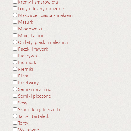
Kremy i smarowidła
Lody i desery mrożone
Makowce i ciasta z makiem
Mazurki
Miodowniki
Mniej kalorii
Omlety, placki i naleśniki
Pączki i faworki
Pieczywo
Pierniczki
Pierniki
Pizza
Przetwory
Serniki na zimno
Serniki pieczone
Sosy
Szarlotki i jabłeczniki
Tarty i tartaletki
Torty
Wytrawne