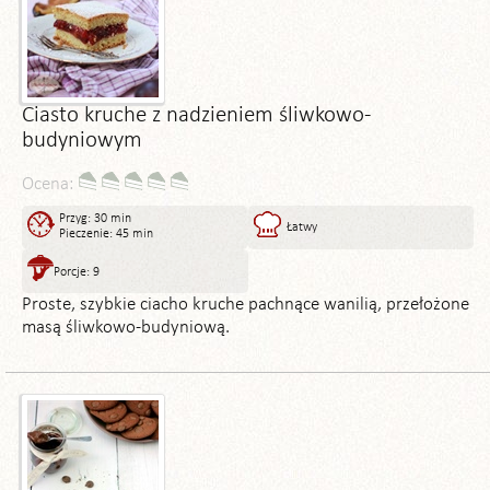
Ciasto kruche z nadzieniem śliwkowo-
budyniowym
Ocena:
Przyg: 30 min
Łatwy
Pieczenie: 45 min
Porcje: 9
Proste, szybkie ciacho kruche pachnące wanilią, przełożone
masą śliwkowo-budyniową.