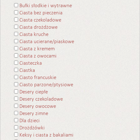
Bułki słodkie i wytrawne
Ciasta bez pieczenia
Ciasta czekoladowe
Ciasta drożdżowe
Ciasta kruche
Ciasta ucierane/piaskowe
Ciasta z kremem
Ciasta z owocami
Ciasteczka
Ciastka
Ciasto francuskie
Ciasto parzone/ptysiowe
Desery ciepłe
Desery czekoladowe
Desery owocowe
Desery zimne
Dla dzieci
Drożdżówki
Keksy i ciasta z bakaliami