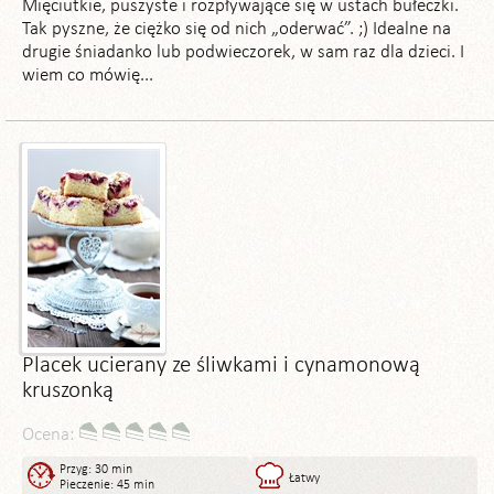
Mięciutkie, puszyste i rozpływające się w ustach bułeczki.
Tak pyszne, że ciężko się od nich „oderwać”. ;) Idealne na
drugie śniadanko lub podwieczorek, w sam raz dla dzieci. I
wiem co mówię...
Placek ucierany ze śliwkami i cynamonową
kruszonką
Ocena:
Przyg: 30 min
Łatwy
Pieczenie: 45 min