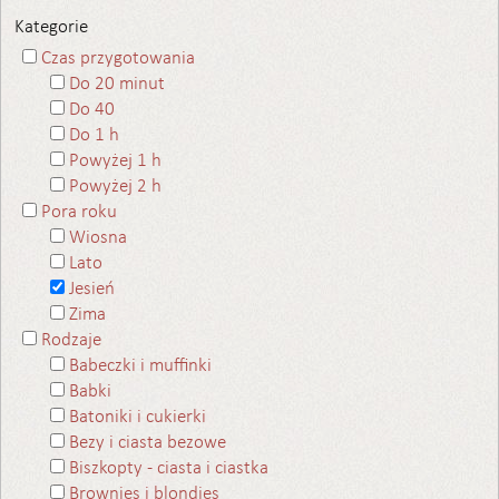
Kategorie
Czas przygotowania
Do 20 minut
Do 40
Do 1 h
Powyżej 1 h
Powyżej 2 h
Pora roku
Wiosna
Lato
Jesień
Zima
Rodzaje
Babeczki i muffinki
Babki
Batoniki i cukierki
Bezy i ciasta bezowe
Biszkopty - ciasta i ciastka
Brownies i blondies