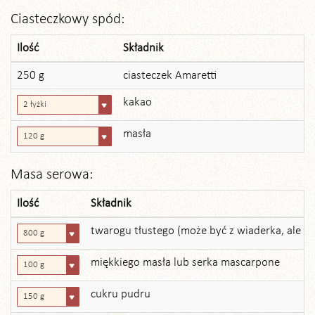
Ciasteczkowy spód:
Ilość
Składnik
250 g
ciasteczek Amaretti
kakao
2 łyżki
masła
120 g
Masa serowa:
Ilość
Składnik
twarogu tłustego (może być z wiaderka, ale waż
800 g
miękkiego masła lub serka mascarpone
100 g
cukru pudru
150 g