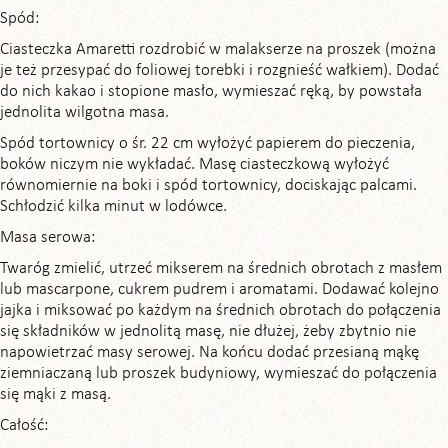
Spód:
Ciasteczka Amaretti rozdrobić w malakserze na proszek (można
je też przesypać do foliowej torebki i rozgnieść wałkiem). Dodać
do nich kakao i stopione masło, wymieszać ręką, by powstała
jednolita wilgotna masa.
Spód tortownicy o śr. 22 cm wyłożyć papierem do pieczenia,
boków niczym nie wykładać. Masę ciasteczkową wyłożyć
równomiernie na boki i spód tortownicy, dociskając palcami.
Schłodzić kilka minut w lodówce.
Masa serowa:
Twaróg zmielić, utrzeć mikserem na średnich obrotach z masłem
lub mascarpone, cukrem pudrem i aromatami. Dodawać kolejno
jajka i miksować po każdym na średnich obrotach do połączenia
się składników w jednolitą masę, nie dłużej, żeby zbytnio nie
napowietrzać masy serowej. Na końcu dodać przesianą mąkę
ziemniaczaną lub proszek budyniowy, wymieszać do połączenia
się mąki z masą.
Całość: