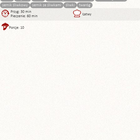
sernik śliwkowy
sernik ze śliwkami
śliwki
twaróg
Przyg: 30 min
Łatwy
Pieczenie: 60 min
Porcje: 10