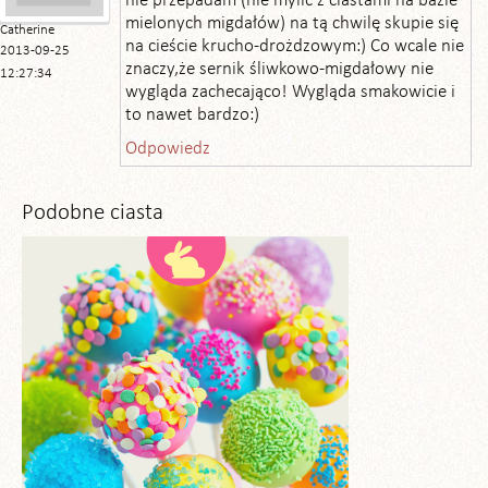
nie przepadam (nie mylić z ciastami na bazie
mielonych migdałów) na tą chwilę skupie się
Catherine
na cieście krucho-drożdzowym:) Co wcale nie
2013-09-25
znaczy,że sernik śliwkowo-migdałowy nie
12:27:34
wygląda zachecająco! Wygląda smakowicie i
to nawet bardzo:)
Odpowiedz
Podobne ciasta