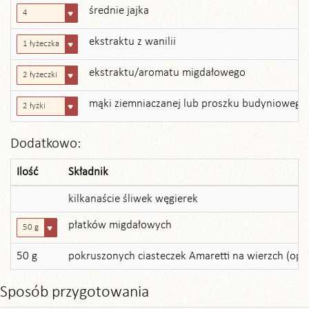
średnie jajka
4
ekstraktu z wanilii
1 łyżeczka
ekstraktu/aromatu migdałowego
2 łyżeczki
mąki ziemniaczanej lub proszku budynioweg
2 łyżki
Dodatkowo:
Ilość
Składnik
kilkanaście śliwek węgierek
płatków migdałowych
50 g
50 g
pokruszonych ciasteczek Amaretti na wierzch (opc
Sposób przygotowania