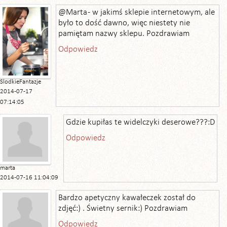
@Marta - w jakimś sklepie internetowym, ale
było to dość dawno, więc niestety nie
pamiętam nazwy sklepu. Pozdrawiam
Odpowiedz
SlodkieFantazje
2014-07-17
07:14:05
Gdzie kupiłas te widelczyki deserowe???:D
Odpowiedz
marta
2014-07-16 11:04:09
Bardzo apetyczny kawałeczek został do
zdjęć:) . Świetny sernik:) Pozdrawiam
Odpowiedz