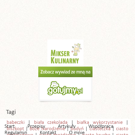
Tagi
babeczki
biała czekolada
białka wykorzystanie
Start
Przepisy
Artykuły
Współpraca
biszkopt
Boże Narodzenie
budyń
ciasteczka
ciasto
Regulamin
Kontakt
O mnie