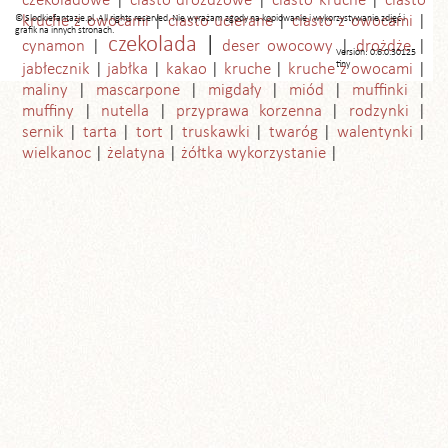
czekoladowe
ciasto drożdżowe
ciasto kruche
ciasto
© Slodkiefantazje.pl. All rights reserved. Nie wyrażam zgody na kopiowanie i wykorzystywanie zdjęć i
kruche z owocami
ciasto ucierane
ciasto z owocami
grafik na innych stronach.
czekolada
cynamon
deser owocowy
drożdże
Version: 0.6.0.30125
tiny
jabłecznik
jabłka
kakao
kruche
kruche z owocami
maliny
mascarpone
migdały
miód
muffinki
muffiny
nutella
przyprawa korzenna
rodzynki
sernik
tarta
tort
truskawki
twaróg
walentynki
wielkanoc
żelatyna
żółtka wykorzystanie