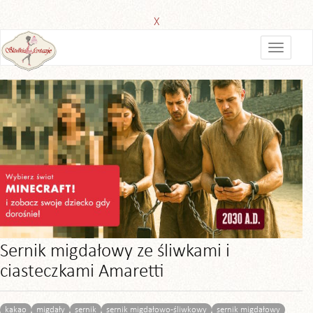
X
Sernik migdałowy ze śliwkami i
ciasteczkami Amaretti
kakao
migdały
sernik
sernik migdałowo-śliwkowy
sernik migdałowy