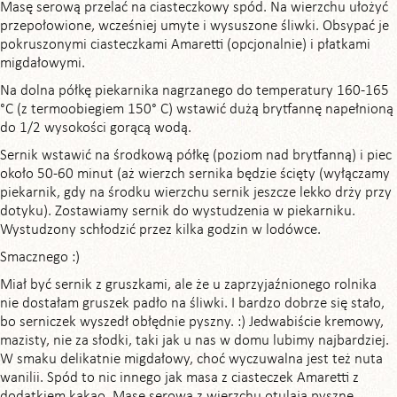
Masę serową przelać na ciasteczkowy spód. Na wierzchu ułożyć
przepołowione, wcześniej umyte i wysuszone śliwki. Obsypać je
pokruszonymi ciasteczkami Amaretti (opcjonalnie) i płatkami
migdałowymi.
Na dolna półkę piekarnika nagrzanego do temperatury 160-165
°C (z termoobiegiem 150° C) wstawić dużą brytfannę napełnioną
do 1/2 wysokości gorącą wodą.
Sernik wstawić na środkową półkę (poziom nad brytfanną) i piec
około 50-60 minut (aż wierzch sernika będzie ścięty (wyłączamy
piekarnik, gdy na środku wierzchu sernik jeszcze lekko drży przy
dotyku). Zostawiamy sernik do wystudzenia w piekarniku.
Wystudzony schłodzić przez kilka godzin w lodówce.
Smacznego :)
Miał być sernik z gruszkami, ale że u zaprzyjaźnionego rolnika
nie dostałam gruszek padło na śliwki. I bardzo dobrze się stało,
bo serniczek wyszedł obłędnie pyszny. :) Jedwabiście kremowy,
mazisty, nie za słodki, taki jak u nas w domu lubimy najbardziej.
W smaku delikatnie migdałowy, choć wyczuwalna jest też nuta
wanilii. Spód to nic innego jak masa z ciasteczek Amaretti z
dodatkiem kakao. Masę serową z wierzchu otulają pyszne