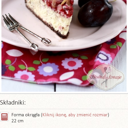
Składniki:
Forma okrągła (
Kliknij ikonę, aby zmienić rozmiar
)
22 cm