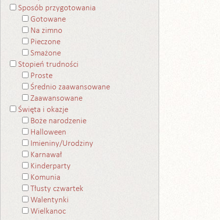
Sposób przygotowania
Gotowane
Na zimno
Pieczone
Smażone
Stopień trudności
Proste
Średnio zaawansowane
Zaawansowane
Święta i okazje
Boże narodzenie
Halloween
Imieniny/Urodziny
Karnawał
Kinderparty
Komunia
Tłusty czwartek
Walentynki
Wielkanoc