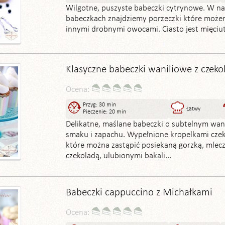
Wilgotne, puszyste babeczki cytrynowe. W n
babeczkach znajdziemy porzeczki które może
innymi drobnymi owocami. Ciasto jest mięciut
Klasyczne babeczki waniliowe z czeko
Ocena:
Przyg: 30 min
Łatwy
Pieczenie: 20 min
Delikatne, maślane babeczki o subtelnym wa
smaku i zapachu. Wypełnione kropelkami cze
które można zastąpić posiekaną gorzką, mlecz
czekoladą, ulubionymi bakali...
Babeczki cappuccino z Michałkami
Ocena: