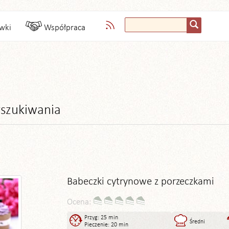
wki
Współpraca
szukiwania
Babeczki cytrynowe z porzeczkami
Ocena:
Przyg: 25 min
Średni
Pieczenie: 20 min