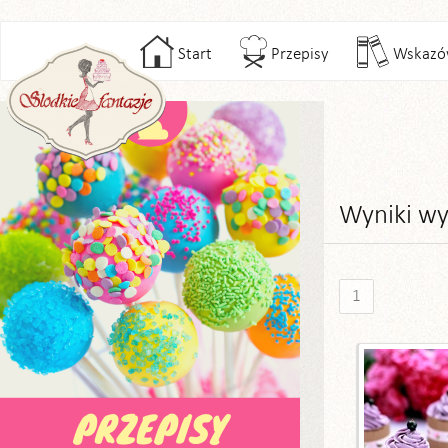
Start
Przepisy
Wskazó
Wyniki wy
1