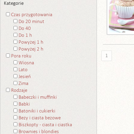
Kategorie
Czas przygotowania
Do 20 minut
Do 40
Do 1 h
Powyżej 1 h
Powyżej 2 h
1
Pora roku
Wiosna
Lato
Jesień
Zima
Rodzaje
Babeczki i muffinki
Babki
Batoniki i cukierki
Bezy i ciasta bezowe
Biszkopty - ciasta i ciastka
Brownies i blondies