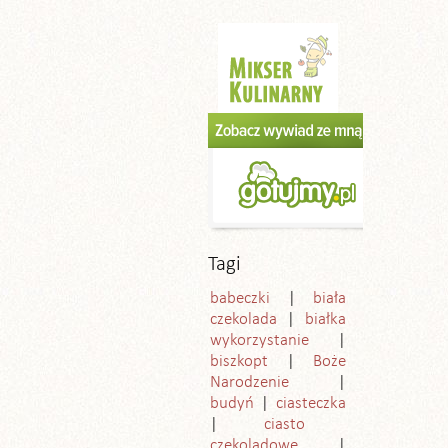
Tagi
babeczki
biała
czekolada
białka
wykorzystanie
biszkopt
Boże
Narodzenie
budyń
ciasteczka
ciasto
czekoladowe