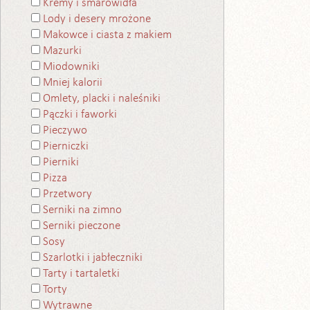
Kremy i smarowidła
Lody i desery mrożone
Makowce i ciasta z makiem
Mazurki
Miodowniki
Mniej kalorii
Omlety, placki i naleśniki
Pączki i faworki
Pieczywo
Pierniczki
Pierniki
Pizza
Przetwory
Serniki na zimno
Serniki pieczone
Sosy
Szarlotki i jabłeczniki
Tarty i tartaletki
Torty
Wytrawne