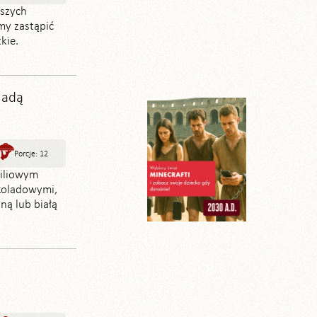
aszych
my zastąpić
kie.
ladą
Porcje: 12
niliowym
koladowymi,
ną lub białą