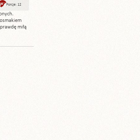
Porcje: 12
onych.
 posmakiem
aprawdę miłą