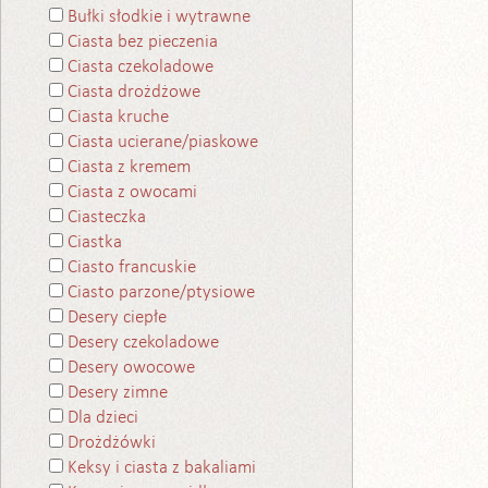
Bułki słodkie i wytrawne
Ciasta bez pieczenia
Ciasta czekoladowe
Ciasta drożdżowe
Ciasta kruche
Ciasta ucierane/piaskowe
Ciasta z kremem
Ciasta z owocami
Ciasteczka
Ciastka
Ciasto francuskie
Ciasto parzone/ptysiowe
Desery ciepłe
Desery czekoladowe
Desery owocowe
Desery zimne
Dla dzieci
Drożdżówki
Keksy i ciasta z bakaliami