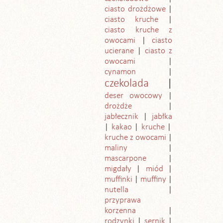
ciasto drożdżowe
ciasto kruche
ciasto kruche z
owocami
ciasto
ucierane
ciasto z
owocami
cynamon
czekolada
deser owocowy
drożdże
jabłecznik
jabłka
kakao
kruche
kruche z owocami
maliny
mascarpone
migdały
miód
muffinki
muffiny
nutella
przyprawa
korzenna
rodzynki
sernik