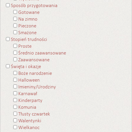
Sposób przygotowania
Gotowane
Na zimno
Pieczone
Smażone
Stopień trudności
Proste
Średnio zaawansowane
Zaawansowane
Święta i okazje
Boże narodzenie
Halloween
Imieniny/Urodziny
Karnawał
Kinderparty
Komunia
Tłusty czwartek
Walentynki
Wielkanoc