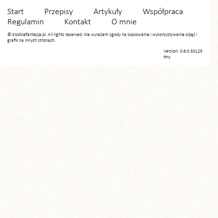
Start
Przepisy
Artykuły
Współpraca
Regulamin
Kontakt
O mnie
© Slodkiefantazje.pl. All rights reserved. Nie wyrażam zgody na kopiowanie i wykorzystywanie zdjęć i
grafik na innych stronach.
Version: 0.6.0.30125
tiny