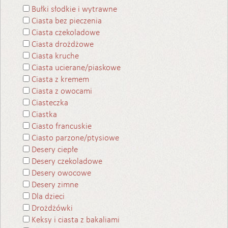
Bułki słodkie i wytrawne
Ciasta bez pieczenia
Ciasta czekoladowe
Ciasta drożdżowe
Ciasta kruche
Ciasta ucierane/piaskowe
Ciasta z kremem
Ciasta z owocami
Ciasteczka
Ciastka
Ciasto francuskie
Ciasto parzone/ptysiowe
Desery ciepłe
Desery czekoladowe
Desery owocowe
Desery zimne
Dla dzieci
Drożdżówki
Keksy i ciasta z bakaliami