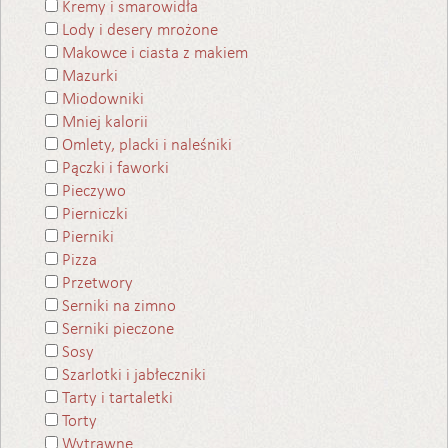
Kremy i smarowidła
Lody i desery mrożone
Makowce i ciasta z makiem
Mazurki
Miodowniki
Mniej kalorii
Omlety, placki i naleśniki
Pączki i faworki
Pieczywo
Pierniczki
Pierniki
Pizza
Przetwory
Serniki na zimno
Serniki pieczone
Sosy
Szarlotki i jabłeczniki
Tarty i tartaletki
Torty
Wytrawne