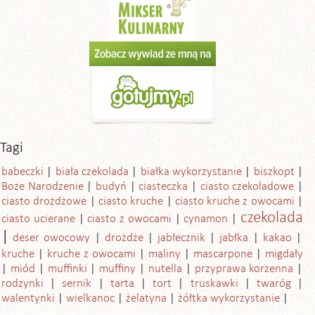
Tagi
babeczki
biała czekolada
białka wykorzystanie
biszkopt
Boże Narodzenie
budyń
ciasteczka
ciasto czekoladowe
ciasto drożdżowe
ciasto kruche
ciasto kruche z owocami
czekolada
ciasto ucierane
ciasto z owocami
cynamon
deser owocowy
drożdże
jabłecznik
jabłka
kakao
kruche
kruche z owocami
maliny
mascarpone
migdały
miód
muffinki
muffiny
nutella
przyprawa korzenna
rodzynki
sernik
tarta
tort
truskawki
twaróg
walentynki
wielkanoc
żelatyna
żółtka wykorzystanie