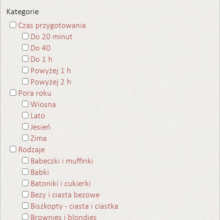
Kategorie
Czas przygotowania
Do 20 minut
Do 40
Do 1 h
Powyżej 1 h
Powyżej 2 h
Pora roku
Wiosna
Lato
Jesień
Zima
Rodzaje
Babeczki i muffinki
Babki
Batoniki i cukierki
Bezy i ciasta bezowe
Biszkopty - ciasta i ciastka
Brownies i blondies