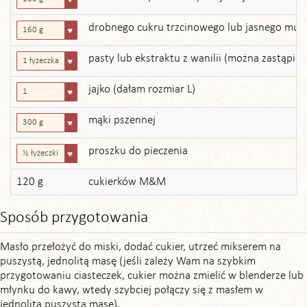
drobnego cukru trzcinowego lub jasnego mus
160 g
pasty lub ekstraktu z wanilii (można zastąpić 
1 łyżeczka
jajko (dałam rozmiar L)
1
mąki pszennej
300 g
proszku do pieczenia
½ łyżeczki
120 g
cukierków M&M
Sposób przygotowania
Masło przełożyć do miski, dodać cukier, utrzeć mikserem na
puszystą, jednolitą masę (jeśli zależy Wam na szybkim
przygotowaniu ciasteczek, cukier można zmielić w blenderze lub
młynku do kawy, wtedy szybciej połączy się z masłem w
jednolitą puszystą masę).