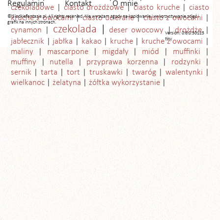
Regulamin
Kontakt
O mnie
czekoladowe
ciasto drożdżowe
ciasto kruche
ciasto
© Slodkiefantazje.pl. All rights reserved. Nie wyrażam zgody na kopiowanie i wykorzystywanie zdjęć i
kruche z owocami
ciasto ucierane
ciasto z owocami
grafik na innych stronach.
czekolada
cynamon
deser owocowy
drożdże
Version: 0.6.0.30125
tiny
jabłecznik
jabłka
kakao
kruche
kruche z owocami
maliny
mascarpone
migdały
miód
muffinki
muffiny
nutella
przyprawa korzenna
rodzynki
sernik
tarta
tort
truskawki
twaróg
walentynki
wielkanoc
żelatyna
żółtka wykorzystanie