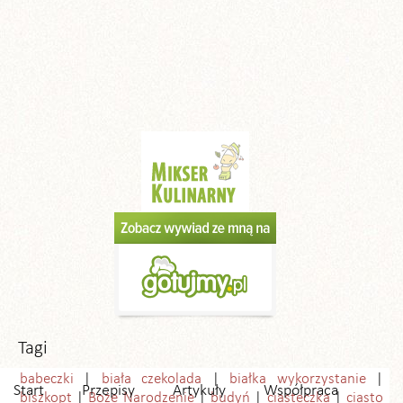
Tagi
babeczki
biała czekolada
białka wykorzystanie
Start
Przepisy
Artykuły
Współpraca
biszkopt
Boże Narodzenie
budyń
ciasteczka
ciasto