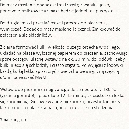
Do masy maślanej dodać ekstrakt/pastę z wanilii i jajko,
ponownie zmiksować aż masa będzie jednolita i puszysta.
Do drugiej miski przesiać mąkę i proszek do pieczenia,
wymieszać. Dodać do masy maślano-jajecznej. Zmiksować do
połączenia się składników.
Z ciasta formować kulki wielkości dużego orzecha włoskiego,
układać na blasze wyłożonej papierem do pieczenia, zachowując
spore odstępy. Blachę wstawić na ok. 30 min. do lodówki, żeby
kulki nieco się schłodziły i ciasto stężało. Po wyjęciu z lodówki
każdą kulkę lekko spłaszczyć z wierzchu wewnętrzną częścią
dłoni i powciskać M&M.
Wstawić do piekarnika nagrzanego do temperatury 180 °C
(grzanie góra/dół) i piec około 12-15 minut, aż ciasteczka lekko
się zarumienią. Gotowe wyjąć z piekarnika, przestudzić przez
kilka minut na blasze, a następnie na kratce do studzenia.
Smacznego :)