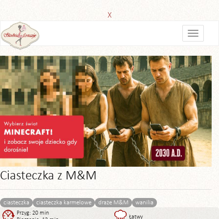
X
Ciasteczka z M&M
ciasteczka
ciasteczka karmelowe
draże M&M
wanilia
Przyg: 20 min
Łatwy