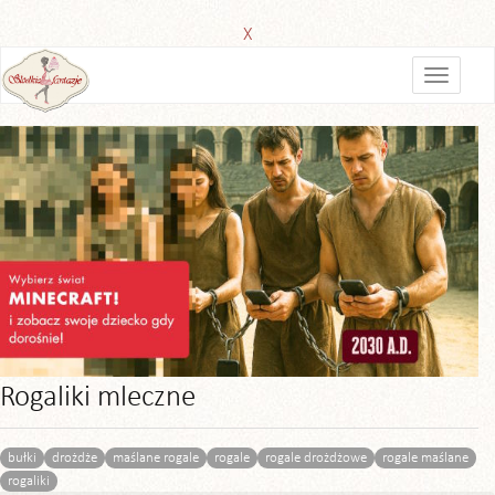
X
Rogaliki mleczne
bułki
drożdże
maślane rogale
rogale
rogale drożdżowe
rogale maślane
rogaliki