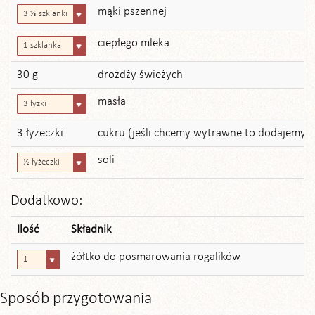
mąki pszennej
3 ⅓ szklanki
ciepłego mleka
1 szklanka
30 g
drożdży świeżych
masła
3 łyżki
3 łyżeczki
cukru (jeśli chcemy wytrawne to dodajemy 1
soli
½ łyżeczki
Dodatkowo:
Ilość
Składnik
żółtko do posmarowania rogalików
1
Sposób przygotowania