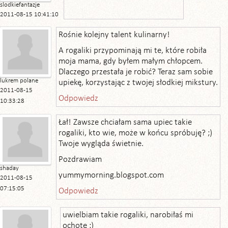
slodkiefantazje
2011-08-15 10:41:10
Rośnie kolejny talent kulinarny!
A rogaliki przypominają mi te, które robiła
moja mama, gdy byłem małym chłopcem.
Dlaczego przestała je robić? Teraz sam sobie
lukrem polane
upiekę, korzystając z twojej słodkiej mikstury.
2011-08-15
Odpowiedz
10:33:28
Łał! Zawsze chciałam sama upiec takie
rogaliki, kto wie, może w końcu spróbuję? ;)
Twoje wygląda świetnie.
Pozdrawiam
shaday
yummymorning.blogspot.com
2011-08-15
07:15:05
Odpowiedz
uwielbiam takie rogaliki, narobiłaś mi
ochotę :)