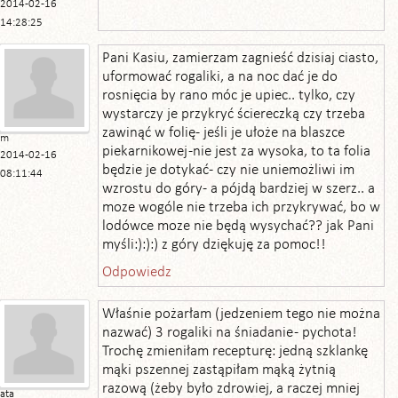
2014-02-16
14:28:25
Pani Kasiu, zamierzam zagnieść dzisiaj ciasto,
uformować rogaliki, a na noc dać je do
rosnięcia by rano móc je upiec.. tylko, czy
wystarczy je przykryć ściereczką czy trzeba
zawinąć w folię- jeśli je ułoże na blaszce
m
piekarnikowej -nie jest za wysoka, to ta folia
2014-02-16
będzie je dotykać- czy nie uniemożliwi im
08:11:44
wzrostu do góry- a pójdą bardziej w szerz.. a
moze wogóle nie trzeba ich przykrywać, bo w
lodówce moze nie będą wysychać?? jak Pani
myśli:):):) z góry dziękuję za pomoc!!
Odpowiedz
Właśnie pożarłam (jedzeniem tego nie można
nazwać) 3 rogaliki na śniadanie - pychota!
Trochę zmieniłam recepturę: jedną szklankę
mąki pszennej zastąpiłam mąką żytnią
razową (żeby było zdrowiej, a raczej mniej
ata