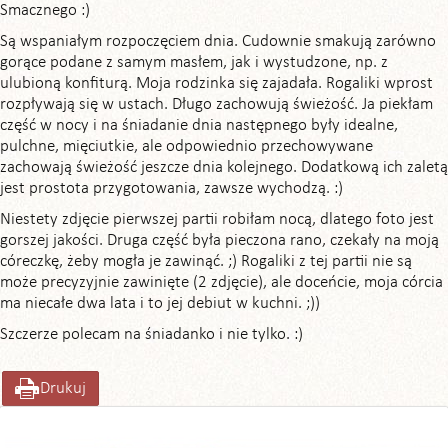
Smacznego :)
Są wspaniałym rozpoczęciem dnia. Cudownie smakują zarówno
gorące podane z samym masłem, jak i wystudzone, np. z
ulubioną konfiturą. Moja rodzinka się zajadała. Rogaliki wprost
rozpływają się w ustach. Długo zachowują świeżość. Ja piekłam
część w nocy i na śniadanie dnia następnego były idealne,
pulchne, mięciutkie, ale odpowiednio przechowywane
zachowają świeżość jeszcze dnia kolejnego. Dodatkową ich zaletą
jest prostota przygotowania, zawsze wychodzą. :)
Niestety zdjęcie pierwszej partii robiłam nocą, dlatego foto jest
gorszej jakości. Druga część była pieczona rano, czekały na moją
córeczkę, żeby mogła je zawinąć. ;) Rogaliki z tej partii nie są
może precyzyjnie zawinięte (2 zdjęcie), ale doceńcie, moja córcia
ma niecałe dwa lata i to jej debiut w kuchni. ;))
Szczerze polecam na śniadanko i nie tylko. :)
Drukuj