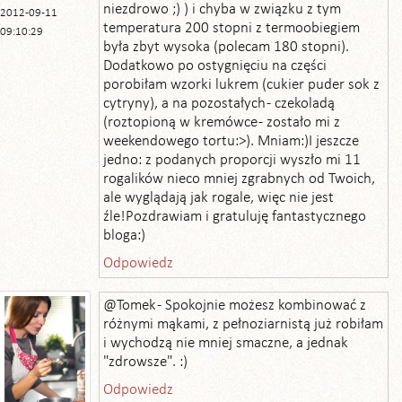
niezdrowo ;) ) i chyba w związku z tym
2012-09-11
temperatura 200 stopni z termoobiegiem
09:10:29
była zbyt wysoka (polecam 180 stopni).
Dodatkowo po ostygnięciu na części
porobiłam wzorki lukrem (cukier puder sok z
cytryny), a na pozostałych - czekoladą
(roztopioną w kremówce - zostało mi z
weekendowego tortu:>). Mniam:)I jeszcze
jedno: z podanych proporcji wyszło mi 11
rogalików nieco mniej zgrabnych od Twoich,
ale wyglądają jak rogale, więc nie jest
źle!Pozdrawiam i gratuluję fantastycznego
bloga:)
Odpowiedz
@Tomek - Spokojnie możesz kombinować z
różnymi mąkami, z pełnoziarnistą już robiłam
i wychodzą nie mniej smaczne, a jednak
"zdrowsze". :)
Odpowiedz