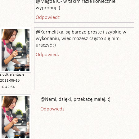
@Magda K. - w takim razie koniecznie
wypróbuj :)
Odpowiedz
@Karmelitka, są bardzo proste i szybkie w
wykonaniu, więc możesz często się nimi
uraczyć ;)
Odpowiedz
slodkiefantazje
2011-08-15
10:42:34
@Nemi, dzięki, przekażę małej. :)
Odpowiedz