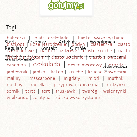
Tagi
babeczki
biała czekolada
białka wykorzystanie
Start
Przepisy
Artykuły
Współpraca
biszkopt
Boże Narodzenie
budyń
ciasteczka
ciasto
Regulamin
Kontakt
O mnie
czekoladowe
ciasto drożdżowe
ciasto kruche
ciasto
© Slodkiefantazje.pl. All rights reserved. Nie wyrażam zgody na kopiowanie i wykorzystywanie zdjęć i
kruche z owocami
ciasto ucierane
ciasto z owocami
grafik na innych stronach.
czekolada
cynamon
deser owocowy
drożdże
Version: 0.6.0.30125
tiny
jabłecznik
jabłka
kakao
kruche
kruche z owocami
maliny
mascarpone
migdały
miód
muffinki
muffiny
nutella
przyprawa korzenna
rodzynki
sernik
tarta
tort
truskawki
twaróg
walentynki
wielkanoc
żelatyna
żółtka wykorzystanie