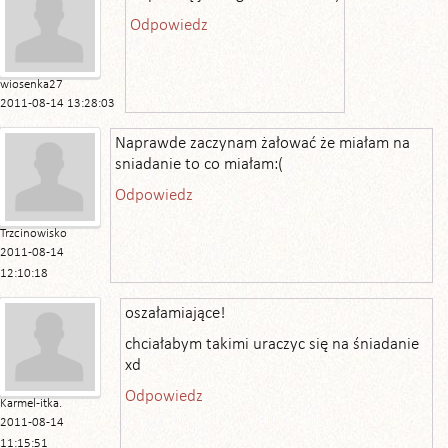
Odpowiedz
wiosenka27
2011-08-14 13:28:03
Naprawde zaczynam żałować że miałam na
sniadanie to co miałam:(
Odpowiedz
Trzcinowisko
2011-08-14
12:10:18
oszałamiające!
chciałabym takimi uraczyc się na śniadanie
xd
Odpowiedz
Karmel-itka.
2011-08-14
11:15:51