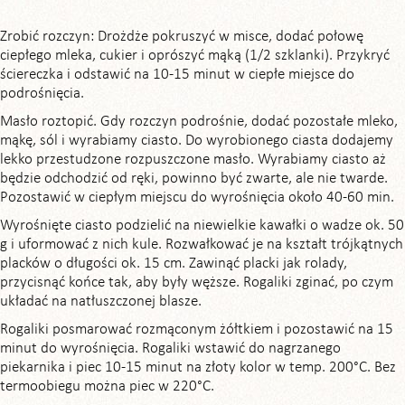
Zrobić rozczyn: Drożdże pokruszyć w misce, dodać połowę
ciepłego mleka, cukier i oprószyć mąką (1/2 szklanki). Przykryć
ściereczka i odstawić na 10-15 minut w ciepłe miejsce do
podrośnięcia.
Masło roztopić. Gdy rozczyn podrośnie, dodać pozostałe mleko,
mąkę, sól i wyrabiamy ciasto. Do wyrobionego ciasta dodajemy
lekko przestudzone rozpuszczone masło. Wyrabiamy ciasto aż
będzie odchodzić od ręki, powinno być zwarte, ale nie twarde.
Pozostawić w ciepłym miejscu do wyrośnięcia około 40-60 min.
Wyrośnięte ciasto podzielić na niewielkie kawałki o wadze ok. 50
g i uformować z nich kule. Rozwałkować je na kształt trójkątnych
placków o długości ok. 15 cm. Zawinąć placki jak rolady,
przycisnąć końce tak, aby były węższe. Rogaliki zginać, po czym
układać na natłuszczonej blasze.
Rogaliki posmarować rozmąconym żółtkiem i pozostawić na 15
minut do wyrośnięcia. Rogaliki wstawić do nagrzanego
piekarnika i piec 10-15 minut na złoty kolor w temp. 200°C. Bez
termoobiegu można piec w 220°C.