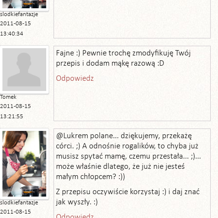
slodkiefantazje
2011-08-15
13:40:34
Fajne :) Pewnie trochę zmodyfikuję Twój
przepis i dodam mąkę razową :D
Odpowiedz
Tomek
2011-08-15
13:21:55
@Lukrem polane... dziękujemy, przekażę
córci. ;) A odnośnie rogalików, to chyba już
musisz spytać mamę, czemu przestała... ;)...
może właśnie dlatego, że już nie jesteś
małym chłopcem? :))
Z przepisu oczywiście korzystaj :) i daj znać
jak wyszły. :)
slodkiefantazje
2011-08-15
Odpowiedz