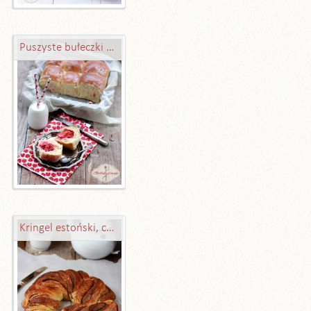
Puszyste bułeczki z owocami
Kringel estoński, czyli wieniec drożdżowy z cynamonem lub marcepanem