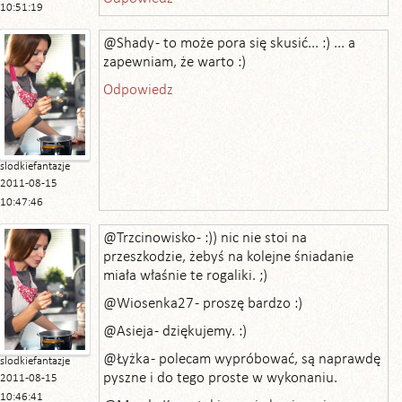
10:51:19
@Shady - to może pora się skusić... :) ... a
zapewniam, że warto :)
Odpowiedz
slodkiefantazje
2011-08-15
10:47:46
@Trzcinowisko - :)) nic nie stoi na
przeszkodzie, żebyś na kolejne śniadanie
miała właśnie te rogaliki. ;)
@Wiosenka27 - proszę bardzo :)
@Asieja - dziękujemy. :)
@Łyżka - polecam wypróbować, są naprawdę
slodkiefantazje
pyszne i do tego proste w wykonaniu.
2011-08-15
10:46:41