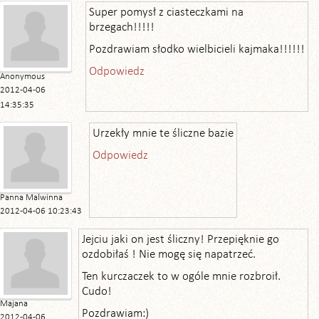
Super pomysł z ciasteczkami na
brzegach!!!!!
Pozdrawiam słodko wielbicieli kajmaka!!!!!!
Odpowiedz
Anonymous
2012-04-06
14:35:35
Urzekły mnie te śliczne bazie
Odpowiedz
Panna Malwinna
2012-04-06 10:23:43
Jejciu jaki on jest śliczny! Przepięknie go
ozdobiłaś ! Nie mogę się napatrzeć.
Ten kurczaczek to w ogóle mnie rozbroił.
Cudo!
Majana
Pozdrawiam:)
2012-04-06