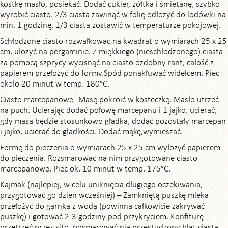
kostkę masło, posiekać. Dodać cukier, żółtka i śmietanę, szybko
wyrobić ciasto. 2/3 ciasta zawinąć w folię odłożyć do lodówki na
min. 1 godzinę. 1/3 ciasta zostawić w temperaturze pokojowej.
Schłodzone ciasto rozwałkować na kwadrat o wymiarach 25 x 25
cm, ułożyć na pergaminie. Z miękkiego (nieschłodzonego) ciasta
za pomocą szprycy wycisnąć na ciasto ozdobny rant, całość z
papierem przełożyć do formy.Spód ponakłuwać widelcem. Piec
około 20 minut w temp. 180°C.
Ciasto marcepanowe - Masę pokroić w kosteczkę. Masło utrzeć
na puch. Ucierając dodać połowę marcepanu i 1 jajko, ucierać,
gdy masa będzie stosunkowo gładka, dodać pozostały marcepan
i jajko, ucierać do gładkości. Dodać mąkę,wymieszać.
Formę do pieczenia o wymiarach 25 x 25 cm wyłożyć papierem
do pieczenia. Rozsmarować na nim przygotowane ciasto
marcepanowe. Piec ok. 10 minut w temp. 175°C.
Kajmak (najlepiej, w celu uniknięcia długiego oczekiwania,
przygotować go dzień wcześniej) – Zamkniętą puszkę mleka
przełożyć do garnka z wodą (powinna całkowicie zakrywać
puszkę) i gotować 2-3 godziny pod przykryciem. Konfiturę
przetrzeć przez sito, posmarować nią przestudzony blat ciasta