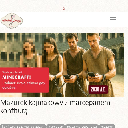
X
Mazurek kajmakowy z marcepanem i
konfiturą
konfitura z czarnej porzeczki
marcepan
masa marcepanowa
mazurek