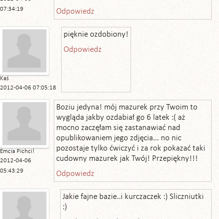
07:34:19
Odpowiedz
pięknie ozdobiony!
Odpowiedz
Kaś
2012-04-06 07:05:18
Boziu jedyna! mój mazurek przy Twoim to
wygląda jakby ozdabiał go 6 latek :( aż
mocno zaczęłam się zastanawiać nad
opublikowaniem jego zdjęcia... no nic
pozostaje tylko ćwiczyć i za rok pokazać taki
Emcia Pichci!
cudowny mazurek jak Twój! Przepiękny!!!
2012-04-06
05:43:29
Odpowiedz
Jakie fajne bazie..i kurczaczek :) Sliczniutki
:)