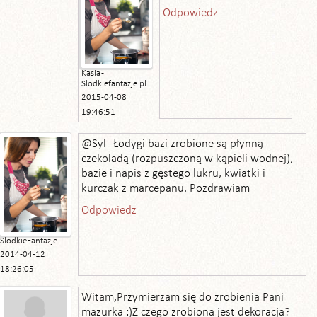
Odpowiedz
Kasia -
Slodkiefantazje.pl
2015-04-08
19:46:51
@Syl - Łodygi bazi zrobione są płynną
czekoladą (rozpuszczoną w kąpieli wodnej),
bazie i napis z gęstego lukru, kwiatki i
kurczak z marcepanu. Pozdrawiam
Odpowiedz
SlodkieFantazje
2014-04-12
18:26:05
Witam,Przymierzam się do zrobienia Pani
mazurka :)Z czego zrobiona jest dekoracja?