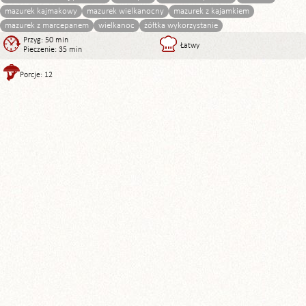
mazurek kajmakowy
mazurek wielkanocny
mazurek z kajamkiem
mazurek z marcepanem
wielkanoc
żółtka wykorzystanie
Przyg: 50 min
Łatwy
Pieczenie: 35 min
Porcje: 12