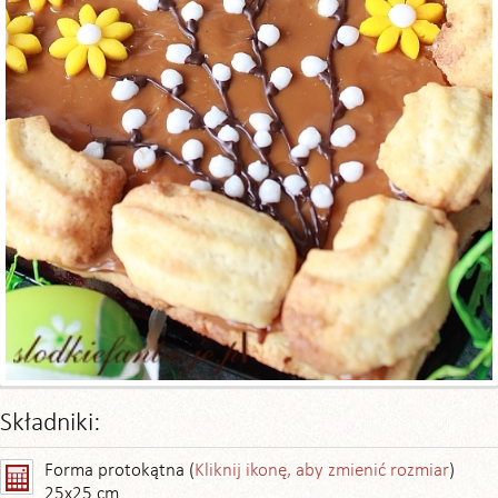
Składniki:
Forma protokątna (
Kliknij ikonę, aby zmienić rozmiar
)
25x25 cm