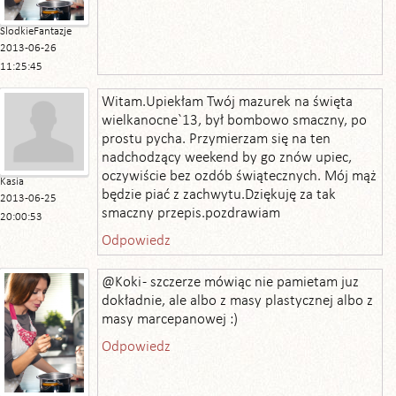
SlodkieFantazje
2013-06-26
11:25:45
Witam.Upiekłam Twój mazurek na święta
wielkanocne`13, był bombowo smaczny, po
prostu pycha. Przymierzam się na ten
nadchodzący weekend by go znów upiec,
oczywiście bez ozdób świątecznych. Mój mąż
Kasia
będzie piać z zachwytu.Dziękuję za tak
2013-06-25
smaczny przepis.pozdrawiam
20:00:53
Odpowiedz
@Koki - szczerze mówiąc nie pamietam juz
dokładnie, ale albo z masy plastycznej albo z
masy marcepanowej :)
Odpowiedz