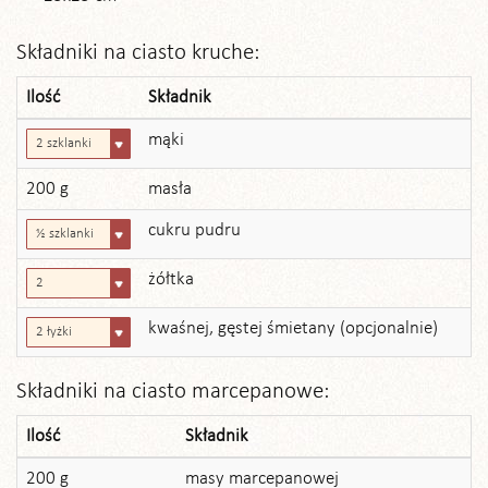
Składniki na ciasto kruche:
Ilość
Składnik
mąki
2 szklanki
200 g
masła
cukru pudru
½ szklanki
żółtka
2
kwaśnej, gęstej śmietany (opcjonalnie)
2 łyżki
Składniki na ciasto marcepanowe:
Ilość
Składnik
200 g
masy marcepanowej