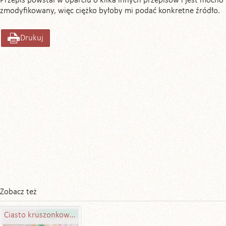
Przepis powstał w oparciu o kilka innych przepisów i jest mocno
zmodyfikowany, więc ciężko byłoby mi podać konkretne źródło.
Drukuj
Zobacz też
Ciasto kruszonkowe ze śliwkami