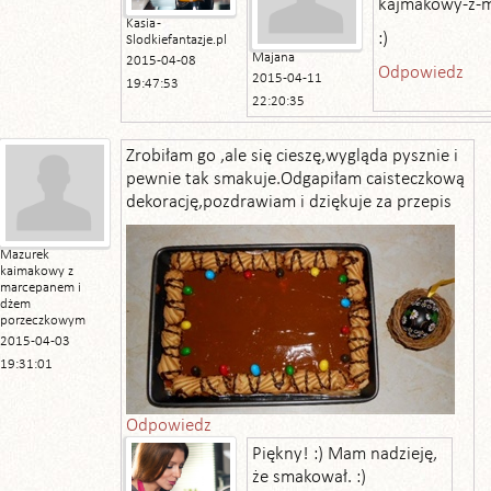
kajmakowy-z-
Kasia -
:)
Slodkiefantazje.pl
Majana
2015-04-08
Odpowiedz
2015-04-11
19:47:53
22:20:35
Zrobiłam go ,ale się cieszę,wygląda pysznie i
pewnie tak smakuje.Odgapiłam caisteczkową
dekorację,pozdrawiam i dziękuje za przepis
Mazurek
kaimakowy z
marcepanem i
dżem
porzeczkowym
2015-04-03
19:31:01
Odpowiedz
Piękny! :) Mam nadzieję,
że smakował. :)