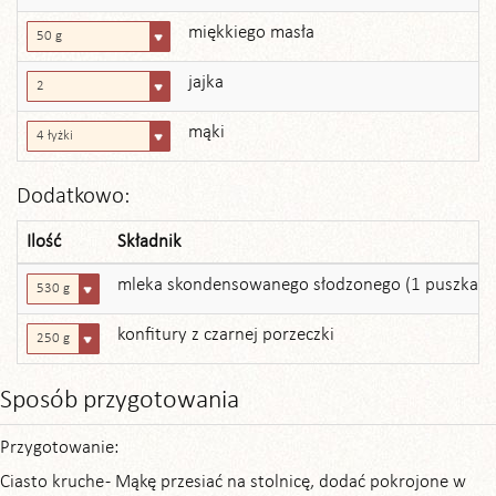
miękkiego masła
50 g
jajka
2
mąki
4 łyżki
Dodatkowo:
Ilość
Składnik
mleka skondensowanego słodzonego (1 puszka)
530 g
konfitury z czarnej porzeczki
250 g
Sposób przygotowania
Przygotowanie:
Ciasto kruche - Mąkę przesiać na stolnicę, dodać pokrojone w