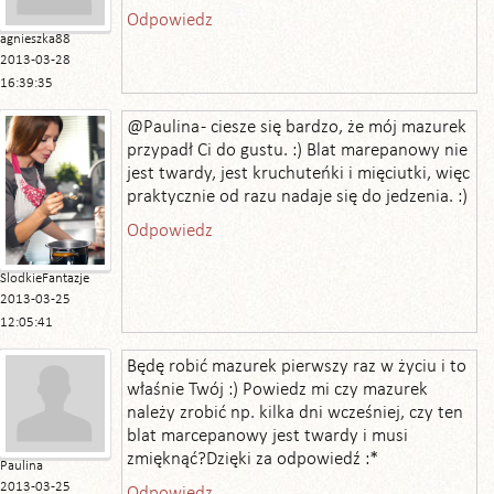
Odpowiedz
agnieszka88
2013-03-28
16:39:35
@Paulina - ciesze się bardzo, że mój mazurek
przypadł Ci do gustu. :) Blat marepanowy nie
jest twardy, jest kruchuteńki i mięciutki, więc
praktycznie od razu nadaje się do jedzenia. :)
Odpowiedz
SlodkieFantazje
2013-03-25
12:05:41
Będę robić mazurek pierwszy raz w życiu i to
właśnie Twój :) Powiedz mi czy mazurek
należy zrobić np. kilka dni wcześniej, czy ten
blat marcepanowy jest twardy i musi
zmięknąć?Dzięki za odpowiedź :*
Paulina
2013-03-25
Odpowiedz