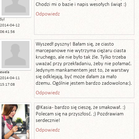
Chodzi mi o bazie i napis wesołych świąt :)
Odpowiedz
Syl
2014-04-12
06:41:56
Wyszedł pyszny! Bałam się, ze ciasto
marcepanowe nie wytrzyma ciężaru ciasta
kruchego, ale nie było tak źle. Tylko trzeba
uważać przy przekładaniu, żeby nie połamać.
Jedynym mankamentem jest to, że warstwy
ewela
się odklejają, być może dałam za mało
2014-04-11
dżemu. Ogólnie jestem bardzo zadowolona:).
15:17:08
Odpowiedz
@Kasia - bardzo się cieszę, że smakował. :)
Polecam się na przyszłosć. ;) Pozdrawiam
serdecznie!
Odpowiedz