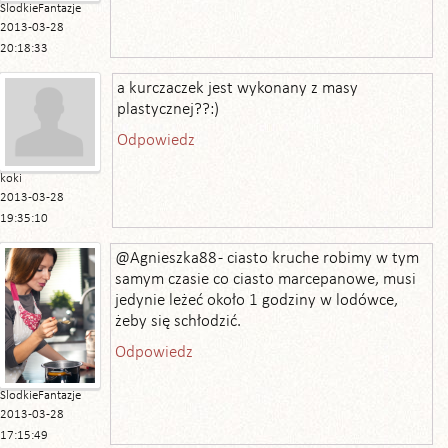
SlodkieFantazje
2013-03-28
20:18:33
a kurczaczek jest wykonany z masy
plastycznej??:)
Odpowiedz
koki
2013-03-28
19:35:10
@Agnieszka88 - ciasto kruche robimy w tym
samym czasie co ciasto marcepanowe, musi
jedynie leżeć około 1 godziny w lodówce,
żeby się schłodzić.
Odpowiedz
SlodkieFantazje
2013-03-28
17:15:49