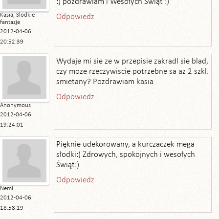
:) pozdrawiam i Wesołych Świąt :)
Kasia, Slodkie
Odpowiedz
fantazje
2012-04-06
20:52:39
Wydaje mi sie ze w przepisie zakradl sie blad,
czy moze rzeczywiscie potrzebne sa az 2 szkl.
smietany? Pozdrawiam kasia
Odpowiedz
Anonymous
2012-04-06
19:24:01
Pięknie udekorowany, a kurczaczek mega
słodki:) Zdrowych, spokojnych i wesołych
Świąt:)
Odpowiedz
Nemi
2012-04-06
18:58:19