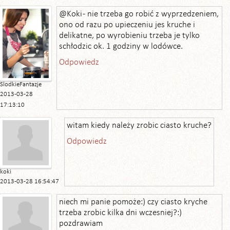
@Koki - nie trzeba go robić z wyprzedzeniem,
ono od razu po upieczeniu jes kruche i
delikatne, po wyrobieniu trzeba je tylko
schłodzic ok. 1 godziny w lodówce.
Odpowiedz
SlodkieFantazje
2013-03-28
17:13:10
witam kiedy należy zrobic ciasto kruche?
Odpowiedz
koki
2013-03-28 16:54:47
niech mi panie pomoże:) czy ciasto kryche
trzeba zrobic kilka dni wczesniej?:)
pozdrawiam