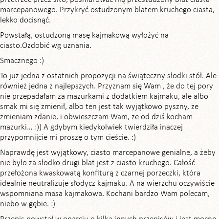
marcepanowego. Przykryć ostudzonym blatem kruchego ciasta,
lekko docisnąć.
Powstałą, ostudzoną masę kajmakową wyłożyć na
ciasto.Ozdobić wg uznania.
Smacznego :)
To już jedna z ostatnich propozycji na świąteczny słodki stół. Ale
również jedna z najlepszych. Przyznam się Wam , że do tej pory
nie przepadałam za mazurkami z dodatkiem kajmaku, ale albo
smak mi się zmienił, albo ten jest tak wyjątkowo pyszny, że
zmieniam zdanie, i obwieszczam Wam, że od dziś kocham
mazurki… :)) A gdybym kiedykolwiek twierdziła inaczej
przypomnijcie mi proszę o tym cieście. :)
Naprawdę jest wyjątkowy, ciasto marcepanowe genialne, a żeby
nie było za słodko drugi blat jest z ciasto kruchego. Całość
przełożona kwaskowatą konfiturą z czarnej porzeczki, która
idealnie neutralizuje słodycz kajmaku. A na wierzchu oczywiście
wspomniana masa kajmakowa. Kochani bardzo Wam polecam,
niebo w gębie. :)