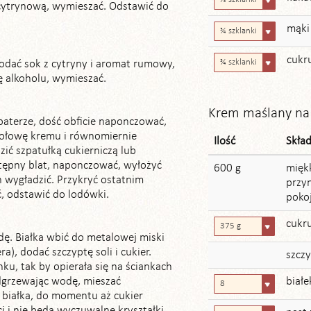
cytrynową, wymieszać. Odstawić do
mąki
¾ szklanki
cukr
¾ szklanki
odać sok z cytryny i aromat rumowy,
 alkoholu, wymieszać.
Krem maślany na 
 paterze, dość obficie naponczować,
połowę kremu i równomiernie
Ilość
Skła
ić szpatułką cukierniczą lub
tępny blat, naponczować, wyłożyć
600 g
mięk
h wygładzić. Przykryć ostatnim
przy
, odstawić do lodówki.
poko
cukr
375 g
ę. Białka wbić do metalowej miski
a), dodać szczyptę soli i cukier.
szczy
ku, tak by opierała się na ściankach
odgrzewając wodę, mieszać
białe
8
 białka, do momentu aż cukier
ci i nie będą wyczuwalne kryształki