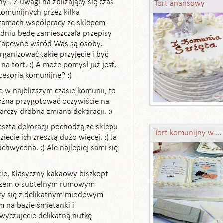
y". Z uwagi na zbliżający się czas
Tort anansowy
komunijnych przez kilka
 ramach współpracy ze sklepem
dniu będę zamieszczała przepisy
 Zapewne wśród Was są osoby,
ganizować takie przyjęcie i być
a tort. :) A może pomysł już jest,
esoria komunijne? :)
ie w najbliższym czasie komunii, to
można przygotować oczywiście na
arczy drobna zmiana dekoracji. :)
eszta dekoracji pochodzą ze sklepu
Tort komunijny w kształcie księgi
ziecie ich zresztą dużo więcej. :) Ja
chwycona. :) Ale najlepiej sami się
rcie. Klasyczny kakaowy biszkopt
czem o subtelnym rumowym
czy się z delikatnym miodowym
na bazie śmietanki i
yczujecie delikatną nutkę