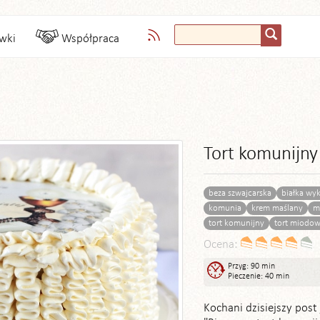
wki
Współpraca
Tort komunijn
beza szwajcarska
białka wy
komunia
krem maślany
m
tort komunijny
tort miodo
Ocena:
Przyg: 90 min
Pieczenie: 40 min
Kochani dzisiejszy post