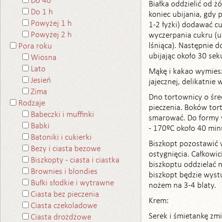
Do 40
Białka oddzielić od ż
Do 1 h
koniec ubijania, gdy 
Powyżej 1 h
1-2 łyżki) dodawać cuk
Powyżej 2 h
wyczerpania cukru (u
lśniąca). Następnie 
Pora roku
ubijając około 30 sek
Wiosna
Lato
Mąkę i kakao wymiesz
Jesień
jajecznej, delikatnie
Zima
Dno tortownicy o śr
Rodzaje
pieczenia. Boków tor
Babeczki i muffinki
smarować. Do formy w
Babki
- 170ºC około 40 min
Batoniki i cukierki
Biszkopt pozostawić
Bezy i ciasta bezowe
ostygnięcia. Całkowic
Biszkopty - ciasta i ciastka
biszkoptu oddzielać 
Brownies i blondies
biszkopt będzie wyst
Bułki słodkie i wytrawne
nożem na 3-4 blaty.
Ciasta bez pieczenia
Krem:
Ciasta czekoladowe
Serek i śmietankę zm
Ciasta drożdżowe