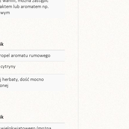
z wanilii, można zastąpić
raktem lub aromatem np.
owym
ik
kropel aromatu rumowego
 cytryny
 herbaty, dość mocno
onej
ik
 wielokwiatowego (można