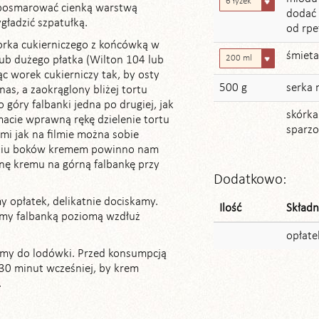
6 łyżek
u posmarować cienką warstwą
dodać 
gładzić szpatułką.
od rpe
orka cukierniczego z końcówką w
śmiet
200 ml
i lub dużego płatka (Wilton 104 lub
c worek cukierniczy tak, by osty
500 g
serka
j nas, a zaokrąglony bliżej tortu
góry falbanki jedna po drugiej, jak
skórka
 macie wprawną rękę dzielenie tortu
sparzo
i jak na filmie można sobie
eniu boków kremem powinno nam
inę kremu na górną falbankę przy
Dodatkowo:
y opłatek, delikatnie dociskamy.
Ilość
Składn
emy falbanką poziomą wzdłuż
opłate
my do lodówki. Przed konsumpcją
30 minut wcześniej, by krem
.