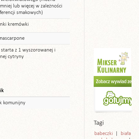
mniej lub więcej w zależności
ferencji smakowych)
anki kremówki
 mascarpone
 starta z 1 wyszorowanej i
nej cytryny
ik
k komunijny
Tagi
babeczki
biała