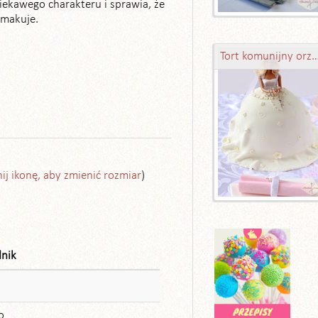
iekawego charakteru i sprawia, że
smakuje.
Tort komunijny orzechowo
nij ikonę, aby zmienić rozmiar
)
dnik
o