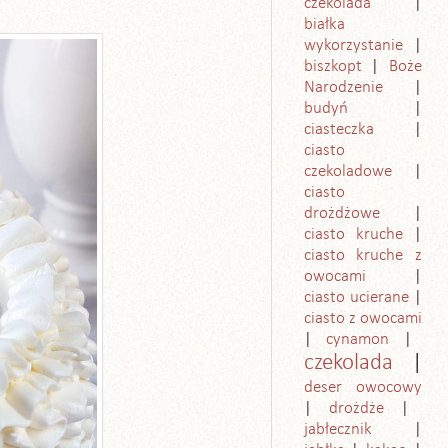
czekolada
białka
wykorzystanie
biszkopt
Boże
Narodzenie
budyń
ciasteczka
ciasto
czekoladowe
ciasto
drożdżowe
ciasto kruche
ciasto kruche z
owocami
ciasto ucierane
ciasto z owocami
cynamon
czekolada
deser owocowy
drożdże
jabłecznik