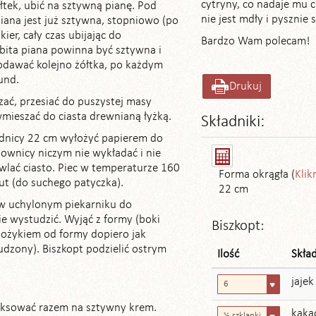
cytryny, co nadaje mu c
ółtek, ubić na sztywną pianę. Pod
nie jest mdły i pysznie 
piana jest już sztywna, stopniowo (po
ier, cały czas ubijając do
Bardzo Wam polecam!
bita piana powinna być sztywna i
dodawać kolejno żółtka, po każdym
und.
Drukuj
ać, przesiać do puszystej masy
 wmieszać do ciasta drewnianą łyżką.
Składniki:
ednicy 22 cm wyłożyć papierem do
townicy niczym nie wykładać i nie
lać ciasto. Piec w temperaturze 160
Forma okrągła (
Klik
ut (do suchego patyczka).
22 cm
 w uchylonym piekarniku do
ie wystudzić. Wyjąć z formy (boki
Biszkopt:
nożykiem od formy dopiero jak
udzony). Biszkopt podzielić ostrym
Ilość
Skła
jajek
6
iksować razem na sztywny krem.
kaka
⅓ szklanki