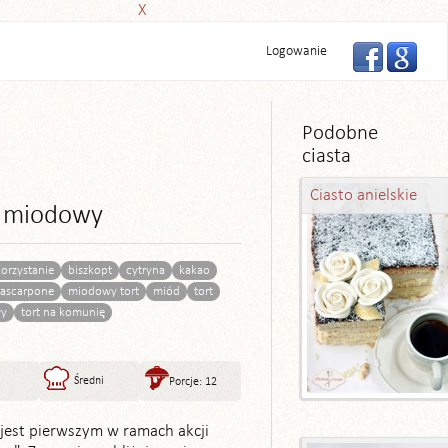
X
Logowanie
Podobne
ciasta
Ciasto anielskie
y miodowy
korzystanie
biszkopt
cytryna
kakao
ascarpone
miodowy tort
miód
tort
wy
tort na komunię
Średni
Porcje: 12
 jest pierwszym w ramach akcji