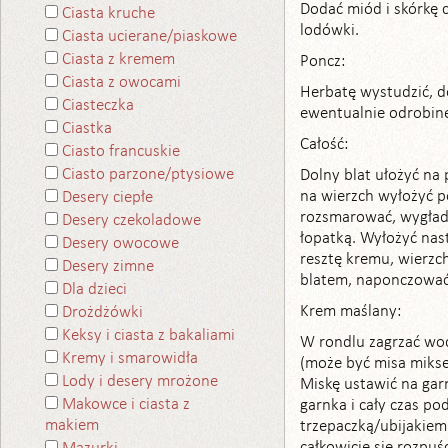
Dodać miód i skórkę 
Ciasta kruche
lodówki.
Ciasta ucierane/piaskowe
Ciasta z kremem
Poncz:
Ciasta z owocami
Herbatę wystudzić, d
Ciasteczka
ewentualnie odrobinę
Ciastka
Całość:
Ciasto francuskie
Ciasto parzone/ptysiowe
Dolny blat ułożyć na
na wierzch wyłożyć 
Desery ciepłe
rozsmarować, wygładz
Desery czekoladowe
łopatką. Wyłożyć nas
Desery owocowe
resztę kremu, wierzc
Desery zimne
blatem, naponczować
Dla dzieci
Krem maślany:
Drożdżówki
Keksy i ciasta z bakaliami
W rondlu zagrzać wod
Kremy i smarowidła
(może być misa mikser
Lody i desery mrożone
Miskę ustawić na garn
Makowce i ciasta z
garnka i cały czas p
makiem
trzepaczką/ubijakiem
całkowicie się rozpuś