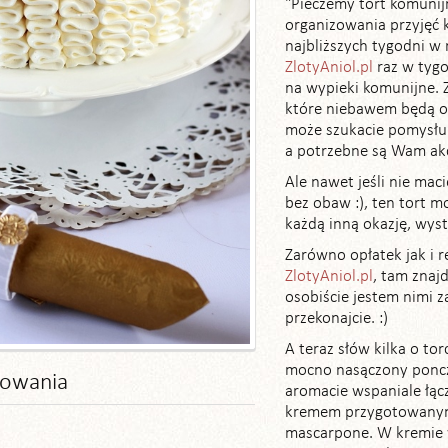
"Pieczemy tort komunijn
organizowania przyjęć 
najbliższych tygodni w
ZlotyAniol.pl
raz w tygo
na wypieki komunijne.
które niebawem będą or
może szukacie pomysłu n
a potrzebne są Wam akc
Ale nawet jeśli nie mac
bez obaw :), ten tort 
każdą inną okazję, wyst
Zarówno opłatek jak i r
ZlotyAniol.pl
, tam znajd
osobiście jestem nimi za
przekonajcie. :)
A teraz słów kilka o to
mocno nasączony pon
towania
aromacie wspaniale łą
kremem przygotowanym 
mascarpone. W kremie w