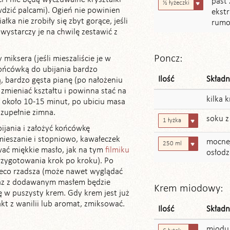
past 
½ łyżeczki
wdzić palcami). Ogień nie powinien
ekst
ałka nie zrobiły się zbyt gorące, jeśli
rum
, wystarczy je na chwilę zestawić z
Poncz:
 miksera (jeśli mieszaliście je w
końcówką do ubijania bardzo
Ilość
Składn
, bardzo gęsta pianę (po nałożeniu
zmieniać kształtu i powinna stać na
kilka 
a około 10-15 minut, po ubiciu masa
zupełnie zimna.
soku z
1 łyżka
ijania i założyć końcówkę
mieszanie i stopniowo, kawałeczek
mocnej
250 ml
ać miękkie masło, jak na tym
filmiku
osłodz
przygotowania krok po kroku). Po
ieco rzadsza (może nawet wyglądać
raz z dodawanym masłem będzie
Krem miodowy:
ię w puszysty krem. Gdy krem jest już
kt z wanilii lub aromat, zmiksować.
Ilość
Składn
miodu