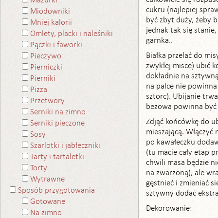
Mazurki
cukru (najlepiej spra
Miodowniki
być zbyt duży, żeby bi
Mniej kalorii
jednak tak się stanie
Omlety, placki i naleśniki
garnka..
Pączki i faworki
Białka przelać do misy
Pieczywo
zwykłej misce) ubić 
Pierniczki
dokładnie na sztywną
Pierniki
na palce nie powinna 
Pizza
sztorc). Ubijanie trw
Przetwory
bezowa powinna być 
Serniki na zimno
Zdjąć końcówkę do ub
Serniki pieczone
mieszającą. Włączyć 
Sosy
po kawałeczku dodaw
Szarlotki i jabłeczniki
(tu macie cały etap 
Tarty i tartaletki
chwili masa będzie n
Torty
na zwarzoną), ale w
Wytrawne
gęstnieć i zmieniać s
Sposób przygotowania
sztywny dodać ekstra
Gotowane
Dekorowanie:
Na zimno