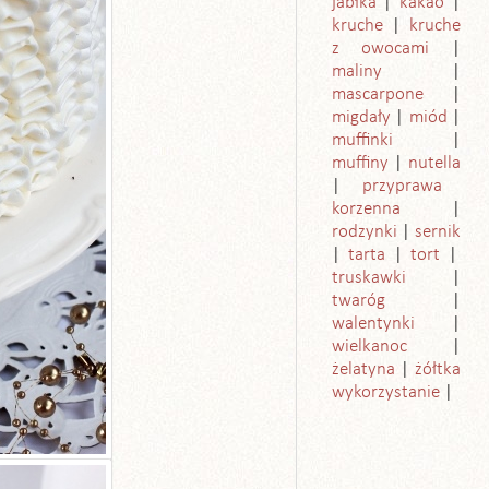
jabłka
kakao
kruche
kruche
z owocami
maliny
mascarpone
migdały
miód
muffinki
muffiny
nutella
przyprawa
korzenna
rodzynki
sernik
tarta
tort
truskawki
twaróg
walentynki
wielkanoc
żelatyna
żółtka
wykorzystanie