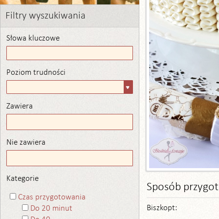
Filtry wyszukiwania
Słowa kluczowe
Poziom trudności
Poziom
trudności
Zawiera
Zawiera
Nie zawiera
Nie zawiera
Kategorie
Sposób przygo
Czas przygotowania
Biszkopt:
Do 20 minut