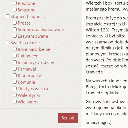
Wierzch i boki tort
Pieczone
maślanego kremu, wy
Smażone
Stopień trudności
Krem przełożyć do w
Proste
kształcie ostrej łezk
Średnio zaawansowane
Wilton 123). Trzymają
koniec tylki był bliże
Zaawansowane
wyciskamy od dołu do 
Święta i okazje
na tym filmiku (jeśli
Boże narodzenie
pionowymi kreseczkam
Halloween
darować). Po obłoż
Imieniny/Urodziny
zostać jeszcze odrob
Karnawał
krawędzi.
Kinderparty
Na wierzchu kładziem
Komunia
Brzegi tortu dekoruj
Tłusty czwartek
krawędzi opłatka.
Walentynki
Gotowy tort wstawia
Wielkanoc
wyjmujemy na około 
maślany nieco zmiękł
Smacznego :)