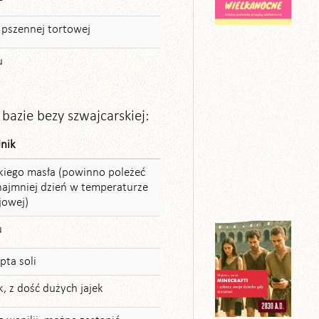
 pszennej tortowej
u
bazie bezy szwajcarskiej:
dnik
kiego masła (powinno poleżeć
najmniej dzień w temperaturze
jowej)
u
pta soli
k, z dość dużych jajek