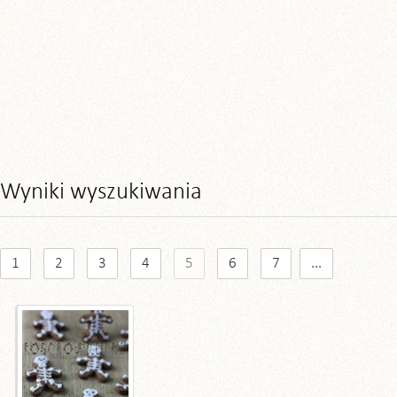
Wyniki wyszukiwania
1
2
3
4
5
6
7
...