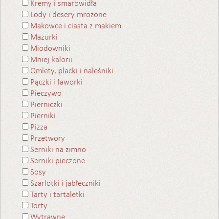
Kremy i smarowidła
Lody i desery mrożone
Makowce i ciasta z makiem
Mazurki
Miodowniki
Mniej kalorii
Omlety, placki i naleśniki
Pączki i faworki
Pieczywo
Pierniczki
Pierniki
Pizza
Przetwory
Serniki na zimno
Serniki pieczone
Sosy
Szarlotki i jabłeczniki
Tarty i tartaletki
Torty
Wytrawne