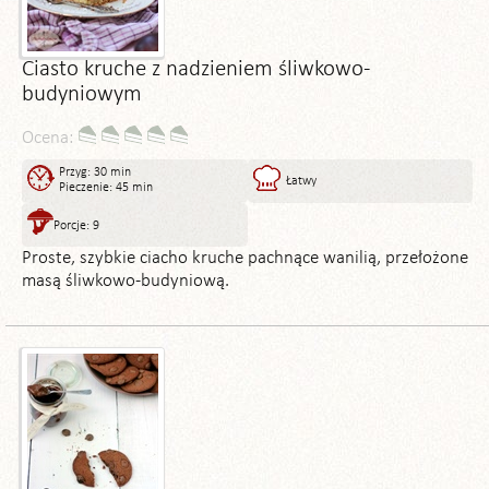
Ciasto kruche z nadzieniem śliwkowo-
budyniowym
Ocena:
Przyg: 30 min
Łatwy
Pieczenie: 45 min
Porcje: 9
Proste, szybkie ciacho kruche pachnące wanilią, przełożone
masą śliwkowo-budyniową.