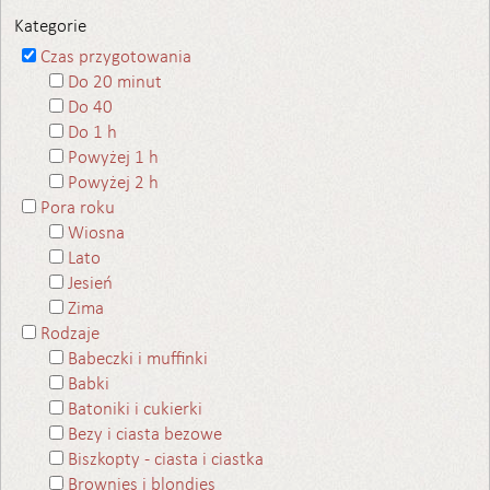
Kategorie
Czas przygotowania
Do 20 minut
Do 40
Do 1 h
Powyżej 1 h
Powyżej 2 h
Pora roku
Wiosna
Lato
Jesień
Zima
Rodzaje
Babeczki i muffinki
Babki
Batoniki i cukierki
Bezy i ciasta bezowe
Biszkopty - ciasta i ciastka
Brownies i blondies