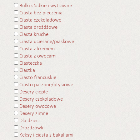
Bułki słodkie i wytrawne
Ciasta bez pieczenia
Ciasta czekoladowe
Ciasta drożdżowe
Ciasta kruche
Ciasta ucierane/piaskowe
Ciasta z kremem
Ciasta z owocami
Ciasteczka
Ciastka
Ciasto francuskie
Ciasto parzone/ptysiowe
Desery ciepłe
Desery czekoladowe
Desery owocowe
Desery zimne
Dla dzieci
Drożdżówki
Keksy i ciasta z bakaliami