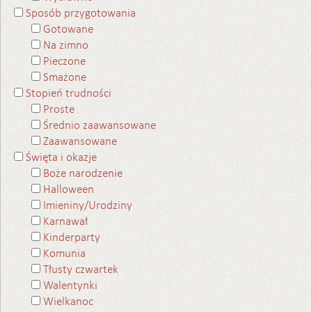
Sposób przygotowania
Gotowane
Na zimno
Pieczone
Smażone
Stopień trudności
Proste
Średnio zaawansowane
Zaawansowane
Święta i okazje
Boże narodzenie
Halloween
Imieniny/Urodziny
Karnawał
Kinderparty
Komunia
Tłusty czwartek
Walentynki
Wielkanoc