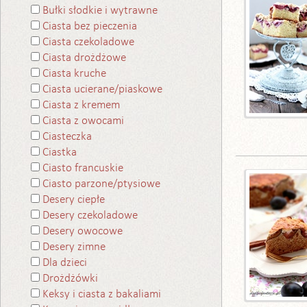
Bułki słodkie i wytrawne
Ciasta bez pieczenia
Ciasta czekoladowe
Ciasta drożdżowe
Ciasta kruche
Ciasta ucierane/piaskowe
Ciasta z kremem
Ciasta z owocami
Ciasteczka
Ciastka
Ciasto francuskie
Ciasto parzone/ptysiowe
Desery ciepłe
Desery czekoladowe
Desery owocowe
Desery zimne
Dla dzieci
Drożdżówki
Keksy i ciasta z bakaliami