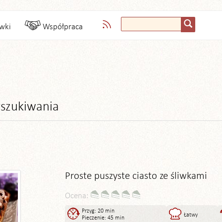
wki
Współpraca
szukiwania
Proste puszyste ciasto ze śliwkami
Ocena:
Przyg: 20 min
Łatwy
Pieczenie: 45 min