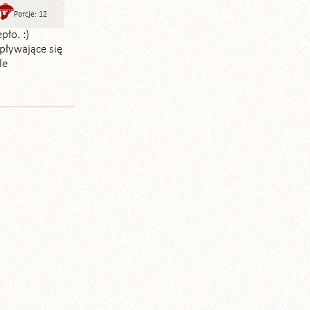
Porcje: 12
pło. :)
zpływające się
le