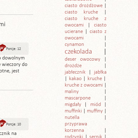
ciasto drożdżowe
ciasto kruche
ciasto kruche z
ami
owocami
ciasto
ucierane
ciasto z
owocami
cynamon
Porcje: 12
czekolada
 o dowolnym
deser owocowy
e wieczory do
drożdże
otne, jest
jabłecznik
jabłka
kakao
kruche
kruche z owocami
maliny
mascarpone
migdały
miód
muffinki
muffiny
nutella
przyprawa
Porcje: 10
korzenna
cznik na
rodzynki
sernik