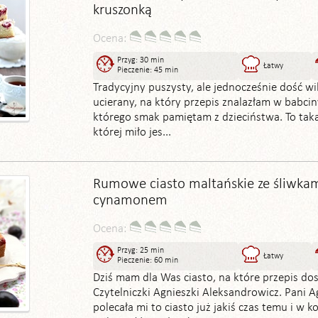
kruszonką
Ocena:
Przyg: 30 min
Łatwy
Pieczenie: 45 min
Tradycyjny puszysty, ale jednocześnie dość wi
ucierany, na który przepis znalazłam w babcin
którego smak pamiętam z dzieciństwa. To taka
której miło jes...
Rumowe ciasto maltańskie ze śliwkam
cynamonem
Ocena:
Przyg: 25 min
Łatwy
Pieczenie: 60 min
Dziś mam dla Was ciasto, na które przepis do
Czytelniczki Agnieszki Aleksandrowicz. Pani A
polecała mi to ciasto już jakiś czas temu i w k