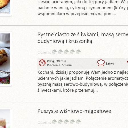
cieście ucieranym, jaki do tej pory jadłam. Ws
pachnie wanilią, cytryną i cynamonem (który 
wspomniałam w przepisie można pom...
Pyszne ciasto ze śliwkami, masą sero
budyniową i kruszonką
Ocena:
Przyg: 30 min
Łatwy
Pieczenie: 50 min
Kochani, dzisiaj proponuję Wam jedno z najle
ucieranych jakie jadłam. Połączenie aromatyc
pyszną masą serowo-budyniową, w połączeni
śliweczkami, które przełamuj...
Puszyste wiśniowo-migdałowe
Ocena: