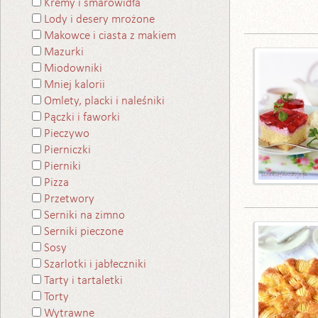
Kremy i smarowidła
Lody i desery mrożone
Makowce i ciasta z makiem
Mazurki
Miodowniki
Mniej kalorii
Omlety, placki i naleśniki
Pączki i faworki
Pieczywo
Pierniczki
Pierniki
Pizza
Przetwory
Serniki na zimno
Serniki pieczone
Sosy
Szarlotki i jabłeczniki
Tarty i tartaletki
Torty
Wytrawne