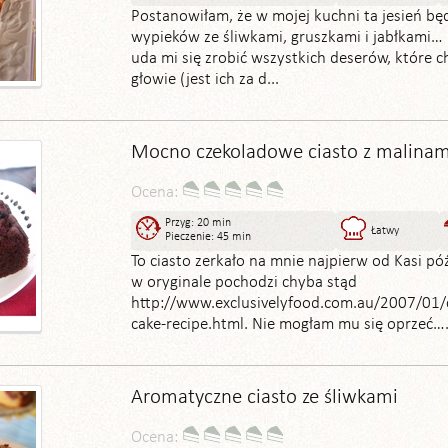
Postanowiłam, że w mojej kuchni ta jesień bę
wypieków ze śliwkami, gruszkami i jabłkami…
uda mi się zrobić wszystkich deserów, które 
głowie (jest ich za d...
Mocno czekoladowe ciasto z malinam
Ocena:
Przyg: 20 min
Łatwy
Pieczenie: 45 min
To ciasto zerkało na mnie najpierw od Kasi późn
w oryginale pochodzi chyba stąd
http://www.exclusivelyfood.com.au/2007/01/
cake-recipe.html. Nie mogłam mu się oprzeć…..
Aromatyczne ciasto ze śliwkami
Ocena: