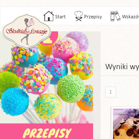
Start
Przepisy
Wskazó
Wyniki wy
1