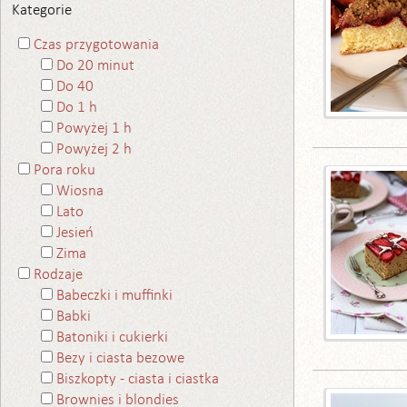
Kategorie
Czas przygotowania
Do 20 minut
Do 40
Do 1 h
Powyżej 1 h
Powyżej 2 h
Pora roku
Wiosna
Lato
Jesień
Zima
Rodzaje
Babeczki i muffinki
Babki
Batoniki i cukierki
Bezy i ciasta bezowe
Biszkopty - ciasta i ciastka
Brownies i blondies