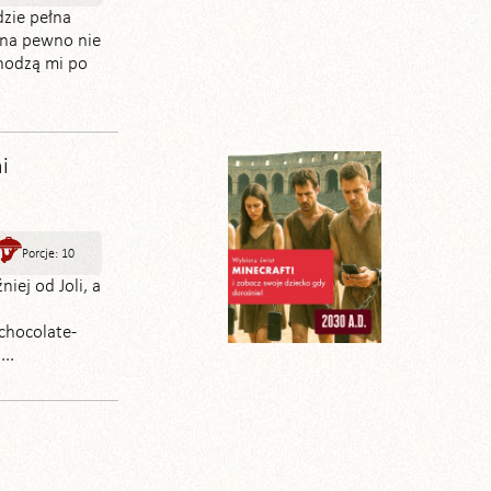
dzie pełna
 na pewno nie
chodzą mi po
i
Porcje: 10
iej od Joli, a
chocolate-
..