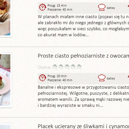
Przyg: 15 min
Łatwy
Pieczenie: 45 min
W planach miałam inne ciasto (pojawi się tu 
ale zabrakło mi do niego jednego z głównych 
więc poszukałam w sieci szybko, co mogłabym 
co akurat mam w lodów...
Proste ciasto pełnoziarniste z owoca
Ocena:
Przyg: 20 min
Łatwy
Pieczenie: 40 min
Banalne i ekspresowe w przygotowaniu ciasto
pełnoziarnistej. Wilgotne, puszyste, z delika
aromatem wanilii. Za sprawą mąki razowej nie
i bardziej wyraziste w smaku ni...
Placek ucierany ze śliwkami i cynam