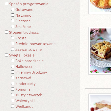
Sposób przygotowania
Gotowane
Na zimno
Pieczone
Smażone
Stopień trudności
Proste
Średnio zaawansowane
Zaawansowane
Święta i okazje
Boże narodzenie
Halloween
Imieniny/Urodziny
Karnawał
Kinderparty
Komunia
Tłusty czwartek
Walentynki
Wielkanoc