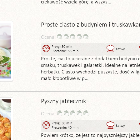
ciekawość wzięła górę, a wszys...
Proste ciasto z budyniem i truskawk
Ocena:
Przyg: 30 min
Łatwy
Pieczenie: 55 min
Proste, ciasto ucierane z dodatkiem budyniu
smaku, truskawek i galaretki. Idealne na letni
herbatki. Ciasto wychodzi puszyste, dość wilg
mało kłopotliwe w p...
Pyszny jabłecznik
Ocena:
Przyg: 30 min
Łatwy
Pieczenie: 40 min
Powiem krótko, że jest to najpyszniejszy jabłe