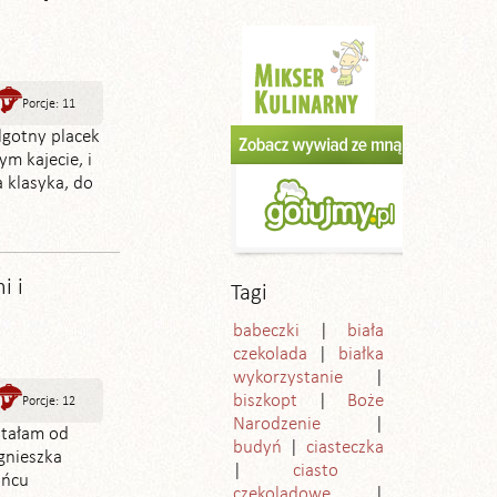
Porcje: 11
lgotny placek
ym kajecie, i
 klasyka, do
i i
Tagi
babeczki
biała
czekolada
białka
wykorzystanie
biszkopt
Boże
Porcje: 12
Narodzenie
stałam od
budyń
ciasteczka
gnieszka
ciasto
ońcu
czekoladowe