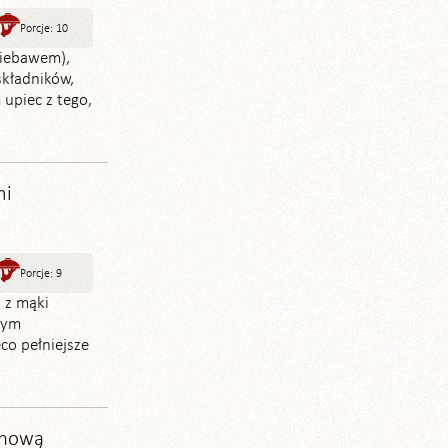
Porcje: 10
niebawem),
składników,
upiec z tego,
mi
Porcje: 9
 z mąki
tnym
co pełniejsze
onową