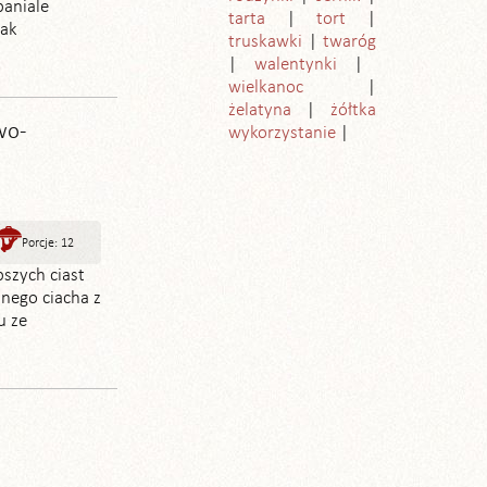
paniale
tarta
tort
jak
truskawki
twaróg
walentynki
wielkanoc
żelatyna
żółtka
wo-
wykorzystanie
Porcje: 12
pszych ciast
znego ciacha z
u ze