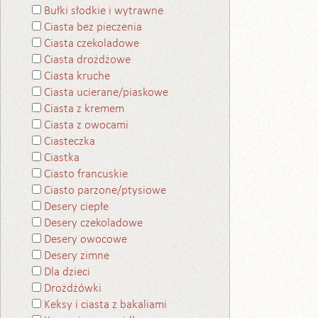
Bułki słodkie i wytrawne
Ciasta bez pieczenia
Ciasta czekoladowe
Ciasta drożdżowe
Ciasta kruche
Ciasta ucierane/piaskowe
Ciasta z kremem
Ciasta z owocami
Ciasteczka
Ciastka
Ciasto francuskie
Ciasto parzone/ptysiowe
Desery ciepłe
Desery czekoladowe
Desery owocowe
Desery zimne
Dla dzieci
Drożdżówki
Keksy i ciasta z bakaliami