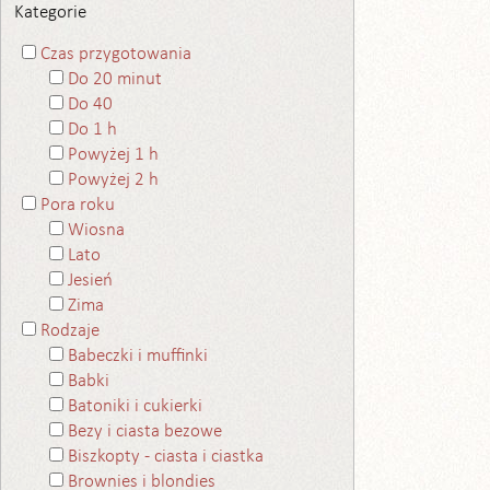
Kategorie
Czas przygotowania
Do 20 minut
Do 40
Do 1 h
Powyżej 1 h
Powyżej 2 h
Pora roku
Wiosna
Lato
Jesień
Zima
Rodzaje
Babeczki i muffinki
Babki
Batoniki i cukierki
Bezy i ciasta bezowe
Biszkopty - ciasta i ciastka
Brownies i blondies