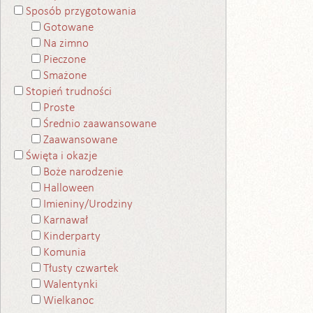
Sposób przygotowania
Gotowane
Na zimno
Pieczone
Smażone
Stopień trudności
Proste
Średnio zaawansowane
Zaawansowane
Święta i okazje
Boże narodzenie
Halloween
Imieniny/Urodziny
Karnawał
Kinderparty
Komunia
Tłusty czwartek
Walentynki
Wielkanoc