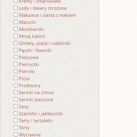
Kremy i smarowidła
Lody i desery mrożone
Makowce i ciasta z makiem
Mazurki
Miodowniki
Mniej kalorii
Omlety, placki i naleśniki
Pączki i faworki
Pieczywo
Pierniczki
Pierniki
Pizza
Przetwory
Serniki na zimno
Serniki pieczone
Sosy
Szarlotki i jabłeczniki
Tarty i tartaletki
Torty
Wytrawne