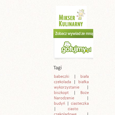
Tagi
babeczki
biała
czekolada
białka
wykorzystanie
biszkopt
Boże
Narodzenie
budyń
ciasteczka
ciasto
czekoladowe