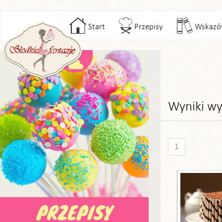
Start
Przepisy
Wskazó
Wyniki wy
1