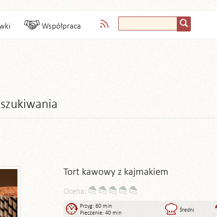
wki
Współpraca
szukiwania
Tort kawowy z kajmakiem
Ocena:
Przyg: 60 min
Średni
Pieczenie: 40 min