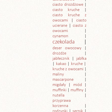
ciasto drożdżowe
ciasto kruche
ciasto kruche z
owocami
ciasto
ucierane
ciasto z
owocami
cynamon
czekolada
deser owocowy
drożdże
jabłecznik
jabłka
kakao
kruche
kruche z owocami
maliny
mascarpone
migdały
miód
muffinki
muffiny
nutella
przyprawa
korzenna
rodzynki
sernik