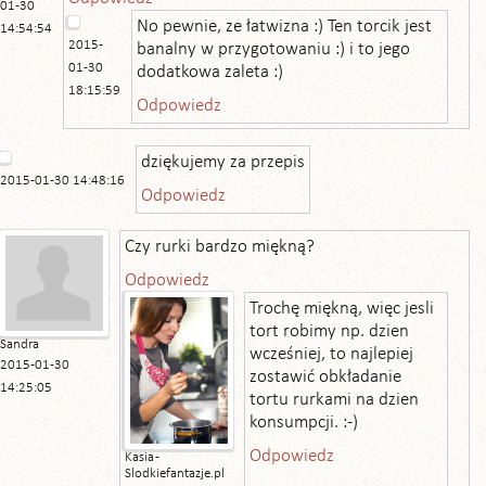
01-30
No pewnie, ze łatwizna :) Ten torcik jest
14:54:54
2015-
banalny w przygotowaniu :) i to jego
01-30
dodatkowa zaleta :)
18:15:59
Odpowiedz
dziękujemy za przepis
2015-01-30 14:48:16
Odpowiedz
Czy rurki bardzo miękną?
Odpowiedz
Trochę miękną, więc jesli
tort robimy np. dzien
Sandra
wcześniej, to najlepiej
2015-01-30
zostawić obkładanie
14:25:05
tortu rurkami na dzien
konsumpcji. :-)
Odpowiedz
Kasia -
Slodkiefantazje.pl