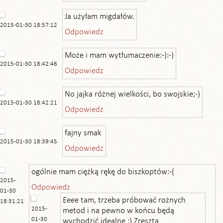
Ja użyłam migdałów.
2015-01-30 18:57:12
Odpowiedz
Może i mam wytłumaczenie:-):-)
2015-01-30 18:42:46
Odpowiedz
No jajka różnej wielkości, bo swojskie;-)
2015-01-30 18:42:21
Odpowiedz
fajny smak
2015-01-30 18:39:45
Odpowiedz
ogólnie mam ciężką rękę do biszkoptów:-(
2015-
Odpowiedz
01-30
Eeee tam, trzeba próbować rożnych
18:31:21
2015-
metod i na pewno w końcu będą
01-30
wychodzić idealne :) Zresztą