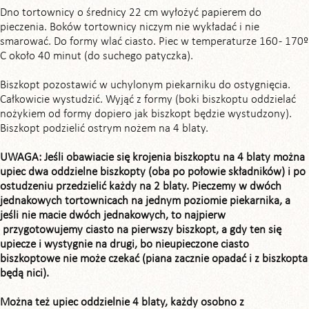
Dno tortownicy o średnicy 22 cm wyłożyć papierem do
pieczenia. Boków tortownicy niczym nie wykładać i nie
smarować. Do formy wlać ciasto. Piec w temperaturze 160 - 170º
C około 40 minut (do suchego patyczka).
Biszkopt pozostawić w uchylonym piekarniku do ostygnięcia.
Całkowicie wystudzić. Wyjąć z formy (boki biszkoptu oddzielać
nożykiem od formy dopiero jak biszkopt będzie wystudzony).
Biszkopt podzielić ostrym nożem na 4 blaty.
UWAGA: Jeśli obawiacie się krojenia biszkoptu na 4 blaty można
upiec dwa oddzielne biszkopty (oba po połowie składników) i po
ostudzeniu przedzielić każdy na 2 blaty. Pieczemy w dwóch
jednakowych tortownicach na jednym poziomie piekarnika, a
jeśli nie macie dwóch jednakowych, to najpierw
przygotowujemy ciasto na pierwszy biszkopt, a gdy ten się
upiecze i wystygnie na drugi, bo nieupieczone ciasto
biszkoptowe nie może czekać (piana zacznie opadać i z biszkopta
będą nici).
Można też upiec oddzielnie 4 blaty, każdy osobno z