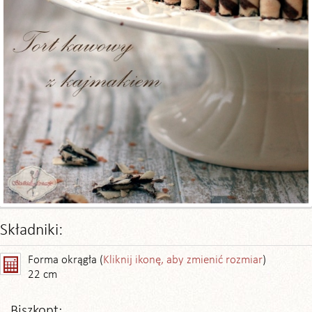
Składniki:
Forma okrągła (
Kliknij ikonę, aby zmienić rozmiar
)
22 cm
Biszkopt: