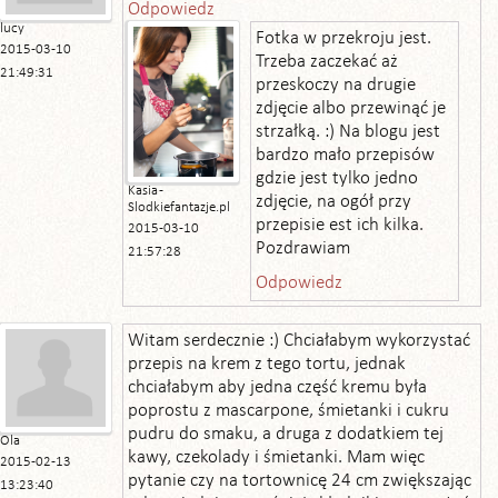
Odpowiedz
lucy
Fotka w przekroju jest.
2015-03-10
Trzeba zaczekać aż
21:49:31
przeskoczy na drugie
zdjęcie albo przewinąć je
strzałką. :) Na blogu jest
bardzo mało przepisów
gdzie jest tylko jedno
Kasia -
zdjęcie, na ogół przy
Slodkiefantazje.pl
przepisie est ich kilka.
2015-03-10
Pozdrawiam
21:57:28
Odpowiedz
Witam serdecznie :) Chciałabym wykorzystać
przepis na krem z tego tortu, jednak
chciałabym aby jedna część kremu była
poprostu z mascarpone, śmietanki i cukru
pudru do smaku, a druga z dodatkiem tej
Ola
kawy, czekolady i śmietanki. Mam więc
2015-02-13
pytanie czy na tortownicę 24 cm zwiększając
13:23:40