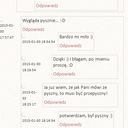
Odpowiedz
Wygląda pysznie... :-D
2015-01-
Odpowiedz
30
Bardzo mi miło :)
17:57:47
2015-01-30 18:34:54
Odpowiedz
Dzięki :) I błagam, po imieniu
2015-01-30
proszę. :D
18:26:54
Odpowiedz
Ja juz wiem, że jak Pani mówi że
2015-01-
pyszny, to musi być przepyszny!
30
Odpowiedz
18:25:17
potwierdzam, był pyszny :)
2015-01-30 18:16:34
Odpowiedz