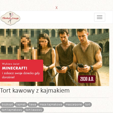
X
Tort kawowy z kajmakiem
biszkopt
kajmak
kawa
masa kajmakowa
mascarpone
tort
tort kajmakowy
tort kawowy