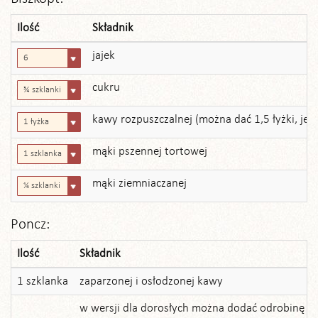
Ilość
Składnik
jajek
6
cukru
¾ szklanki
kawy rozpuszczalnej (można dać 1,5 łyżki, jeś
1 łyżka
mąki pszennej tortowej
1 szklanka
mąki ziemniaczanej
¼ szklanki
Poncz:
Ilość
Składnik
1 szklanka
zaparzonej i osłodzonej kawy
w wersji dla dorosłych można dodać odrobinę likie