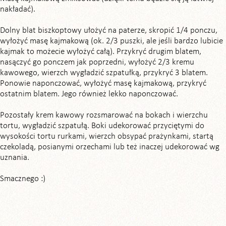
nakładać).
Dolny blat biszkoptowy ułożyć na paterze, skropić 1/4 ponczu,
wyłożyć masę kajmakową (ok. 2/3 puszki, ale jeśli bardzo lubicie
kajmak to możecie wyłożyć całą). Przykryć drugim blatem,
nasączyć go ponczem jak poprzedni, wyłożyć 2/3 kremu
kawowego, wierzch wygładzić szpatułką, przykryć 3 blatem.
Ponowie naponczować, wyłożyć masę kajmakową, przykryć
ostatnim blatem. Jego również lekko naponczować.
Pozostały krem kawowy rozsmarować na bokach i wierzchu
tortu, wygładzić szpatułą. Boki udekorować przyciętymi do
wysokości tortu rurkami, wierzch obsypać prażynkami, startą
czekoladą, posianymi orzechami lub też inaczej udekorować wg
uznania.
Smacznego :)