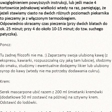
uwzględnieniem powyższych instrukcji, lub jeśli macie 4
tortownice jednakowej wielkości wtedy na raz, pamiętając, że
jeżeli stawiamy ciasto na dwóch różnych poziomach piekarnika
to pieczemy je z włączonym termoobiegiem.
Odpowiednio skracamy czas pieczenia (przy dwóch blatach do
ok. 25 minut; przy 4 do około 10-15 minut; do tzw. suchego
patyczka).
Poncz:
Tu żadnej filozofii nie ma. :) Zaparzamy swoja ulubioną kawę (z
ekspresu, kawiarki, rozpuszczalną czy jaką tam lubicie), słodzimy
do smaku, studzimy i ewentualnie dodajemy likier lub ulubiony
syrop do kawy (wtedy nie ma potrzeby dodawania cukru).
Krem:
Serek mascarpone ubić razem z 200 ml śmietanki kremówki
(dodatkowe 50 ml zostawić na później) na sztywny krem.
Odstawić do lodówki.