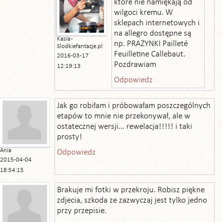
które nie namiękają od
wilgoci kremu. W
sklepach internetowych i
na allegro dostępne są
Kasia -
np. PRAŻYNKI Pailleté
Slodkiefantazje.pl
Feuilletine Callebaut.
2016-03-17
Pozdrawiam
12:19:13
Odpowiedz
Jak go robiłam i próbowałam poszczególnych
etapów to mnie nie przekonywał, ale w
ostatecznej wersji... rewelacja!!!!! i taki
prosty!
Ania
Odpowiedz
2015-04-04
18:54:15
Brakuje mi fotki w przekroju. Robisz piękne
zdjecia, szkoda ze zazwyczaj jest tylko jedno
przy przepisie.