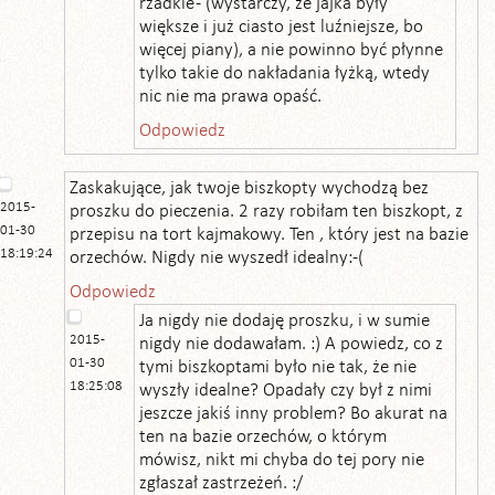
rzadkie - (wystarczy, że jajka były
większe i już ciasto jest luźniejsze, bo
więcej piany), a nie powinno być płynne
tylko takie do nakładania łyżką, wtedy
nic nie ma prawa opaść.
Odpowiedz
Zaskakujące, jak twoje biszkopty wychodzą bez
2015-
proszku do pieczenia. 2 razy robiłam ten biszkopt, z
01-30
przepisu na tort kajmakowy. Ten , który jest na bazie
18:19:24
orzechów. Nigdy nie wyszedł idealny:-(
Odpowiedz
Ja nigdy nie dodaję proszku, i w sumie
2015-
nigdy nie dodawałam. :) A powiedz, co z
01-30
tymi biszkoptami było nie tak, że nie
18:25:08
wyszły idealne? Opadały czy był z nimi
jeszcze jakiś inny problem? Bo akurat na
ten na bazie orzechów, o którym
mówisz, nikt mi chyba do tej pory nie
zgłaszał zastrzeżeń. :/