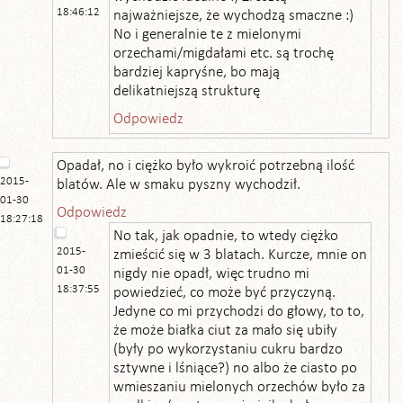
18:46:12
najważniejsze, że wychodzą smaczne :)
No i generalnie te z mielonymi
orzechami/migdałami etc. są trochę
bardziej kapryśne, bo mają
delikatniejszą strukturę
Odpowiedz
Opadał, no i ciężko było wykroić potrzebną ilość
2015-
blatów. Ale w smaku pyszny wychodził.
01-30
Odpowiedz
18:27:18
No tak, jak opadnie, to wtedy ciężko
2015-
zmieścić się w 3 blatach. Kurcze, mnie on
01-30
nigdy nie opadł, więc trudno mi
18:37:55
powiedzieć, co może być przyczyną.
Jedyne co mi przychodzi do głowy, to to,
że może białka ciut za mało się ubiły
(były po wykorzystaniu cukru bardzo
sztywne i lśniące?) no albo że ciasto po
wmieszaniu mielonych orzechów było za