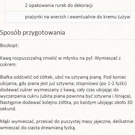
2 opakowania rurek do dekoracji
prażynki na wierzch i ewentualnie do kremu (używam 
Sposób przygotowania
Biszkopt:
Kawę rozpuszczalną zmielić w młynku na pył. Wymieszać z
cukrem.
Białka oddzielić od żółtek, ubić na sztywną pianę. Pod koniec
ubijania, gdy piana jest już sztywna, stopniowo (po 1-2 łyżki)
dodawać cukier wymieszany z kawą, cały czas ubijając do
wyczerpania cukru (ubita piana powinna być sztywna i lśniąca).
Następnie dodawać kolejno żółtka, po każdym ubijając około 30
sekund.
Mąki wymieszać, przesiać do puszystej masy jajeczne, delikatnie
wmieszać do ciasta drewnianą łyżką.