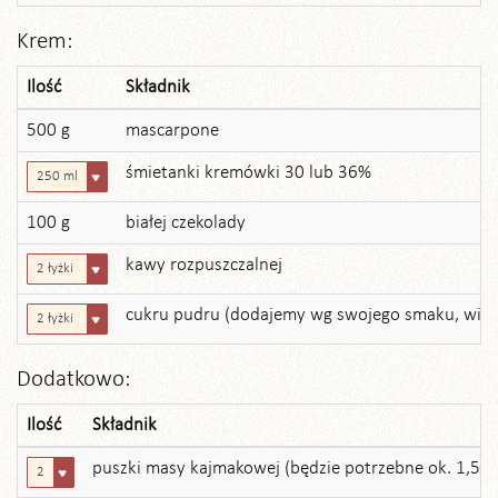
Krem:
Ilość
Składnik
500 g
mascarpone
śmietanki kremówki 30 lub 36%
250 ml
100 g
białej czekolady
kawy rozpuszczalnej
2 łyżki
cukru pudru (dodajemy wg swojego smaku, więc na
2 łyżki
Dodatkowo:
Ilość
Składnik
puszki masy kajmakowej (będzie potrzebne ok. 1,5)
2