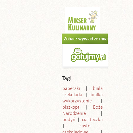
Tagi
babeczki
biała
czekolada
białka
wykorzystanie
biszkopt
Boże
Narodzenie
budyń
ciasteczka
ciasto
czekoladowe