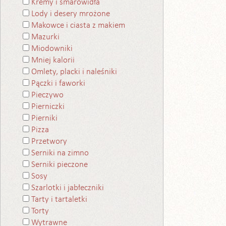
Kremy i smarowidła
Lody i desery mrożone
Makowce i ciasta z makiem
Mazurki
Miodowniki
Mniej kalorii
Omlety, placki i naleśniki
Pączki i faworki
Pieczywo
Pierniczki
Pierniki
Pizza
Przetwory
Serniki na zimno
Serniki pieczone
Sosy
Szarlotki i jabłeczniki
Tarty i tartaletki
Torty
Wytrawne