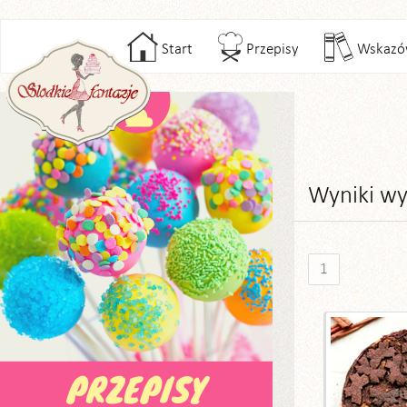
Start
Przepisy
Wskazó
Wyniki wy
1