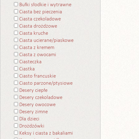
Bułki słodkie i wytrawne
Ciasta bez pieczenia
Ciasta czekoladowe
Ciasta drożdżowe
Ciasta kruche
Ciasta ucierane/piaskowe
Ciasta z kremem
Ciasta z owocami
Ciasteczka
Ciastka
Ciasto francuskie
Ciasto parzone/ptysiowe
Desery ciepłe
Desery czekoladowe
Desery owocowe
Desery zimne
Dla dzieci
Drożdżówki
Keksy i ciasta z bakaliami