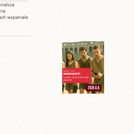
nialsza
wna
ach wspaniale