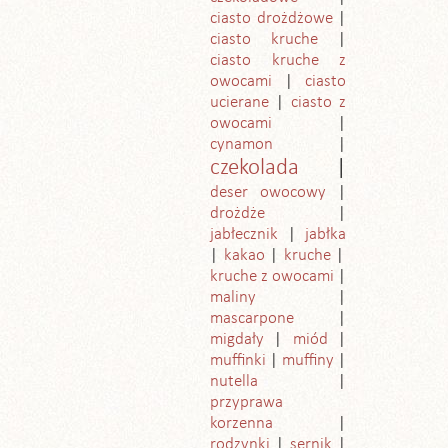
ciasto drożdżowe
ciasto kruche
ciasto kruche z
owocami
ciasto
ucierane
ciasto z
owocami
cynamon
czekolada
deser owocowy
drożdże
jabłecznik
jabłka
kakao
kruche
kruche z owocami
maliny
mascarpone
migdały
miód
muffinki
muffiny
nutella
przyprawa
korzenna
rodzynki
sernik