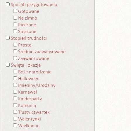
Sposób przygotowania
Gotowane
Na zimno
Pieczone
Smażone
Stopień trudności
Proste
Średnio zaawansowane
Zaawansowane
Święta i okazje
Boże narodzenie
Halloween
Imieniny/Urodziny
Karnawał
Kinderparty
Komunia
Tłusty czwartek
Walentynki
Wielkanoc