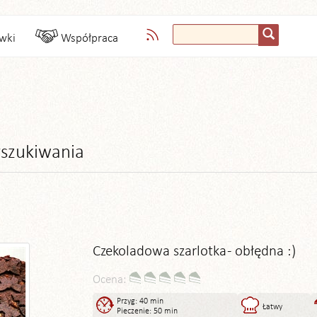
wki
Współpraca
szukiwania
Czekoladowa szarlotka - obłędna :)
Ocena:
Przyg: 40 min
Łatwy
Pieczenie: 50 min