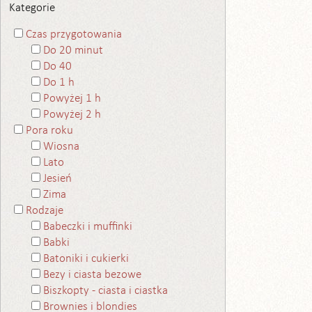
Kategorie
Czas przygotowania
Do 20 minut
Do 40
Do 1 h
Powyżej 1 h
Powyżej 2 h
Pora roku
Wiosna
Lato
Jesień
Zima
Rodzaje
Babeczki i muffinki
Babki
Batoniki i cukierki
Bezy i ciasta bezowe
Biszkopty - ciasta i ciastka
Brownies i blondies