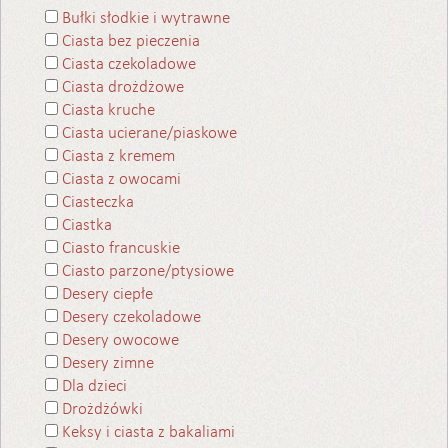
Bułki słodkie i wytrawne
Ciasta bez pieczenia
Ciasta czekoladowe
Ciasta drożdżowe
Ciasta kruche
Ciasta ucierane/piaskowe
Ciasta z kremem
Ciasta z owocami
Ciasteczka
Ciastka
Ciasto francuskie
Ciasto parzone/ptysiowe
Desery ciepłe
Desery czekoladowe
Desery owocowe
Desery zimne
Dla dzieci
Drożdżówki
Keksy i ciasta z bakaliami