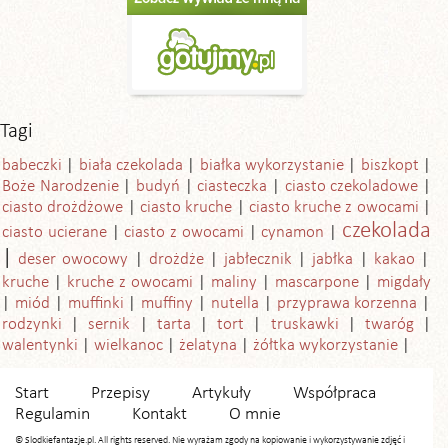
Tagi
babeczki
biała czekolada
białka wykorzystanie
biszkopt
Boże Narodzenie
budyń
ciasteczka
ciasto czekoladowe
ciasto drożdżowe
ciasto kruche
ciasto kruche z owocami
czekolada
ciasto ucierane
ciasto z owocami
cynamon
deser owocowy
drożdże
jabłecznik
jabłka
kakao
kruche
kruche z owocami
maliny
mascarpone
migdały
miód
muffinki
muffiny
nutella
przyprawa korzenna
rodzynki
sernik
tarta
tort
truskawki
twaróg
walentynki
wielkanoc
żelatyna
żółtka wykorzystanie
Start
Przepisy
Artykuły
Współpraca
Regulamin
Kontakt
O mnie
© Slodkiefantazje.pl. All rights reserved. Nie wyrażam zgody na kopiowanie i wykorzystywanie zdjęć i