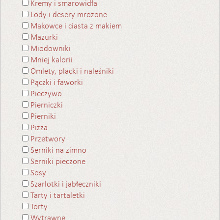
Kremy i smarowidła
Lody i desery mrożone
Makowce i ciasta z makiem
Mazurki
Miodowniki
Mniej kalorii
Omlety, placki i naleśniki
Pączki i faworki
Pieczywo
Pierniczki
Pierniki
Pizza
Przetwory
Serniki na zimno
Serniki pieczone
Sosy
Szarlotki i jabłeczniki
Tarty i tartaletki
Torty
Wytrawne