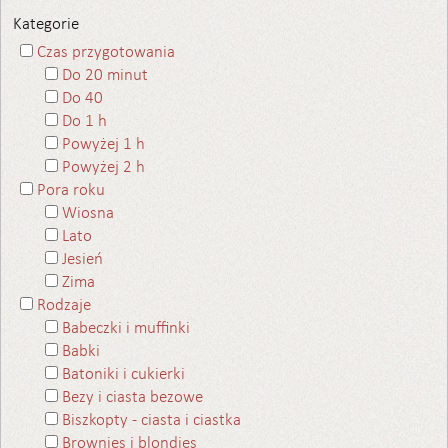
Kategorie
Czas przygotowania
Do 20 minut
Do 40
Do 1 h
Powyżej 1 h
Powyżej 2 h
Pora roku
Wiosna
Lato
Jesień
Zima
Rodzaje
Babeczki i muffinki
Babki
Batoniki i cukierki
Bezy i ciasta bezowe
Biszkopty - ciasta i ciastka
Brownies i blondies