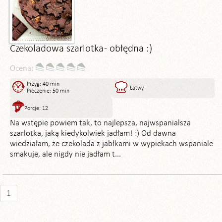
Czekoladowa szarlotka - obłędna :)
Ocena:
Przyg: 40 min
Łatwy
Pieczenie: 50 min
Porcje: 12
Na wstępie powiem tak, to najlepsza, najwspanialsza
szarlotka, jaką kiedykolwiek jadłam! :) Od dawna
wiedziałam, że czekolada z jabłkami w wypiekach wspaniale
smakuje, ale nigdy nie jadłam t...
1