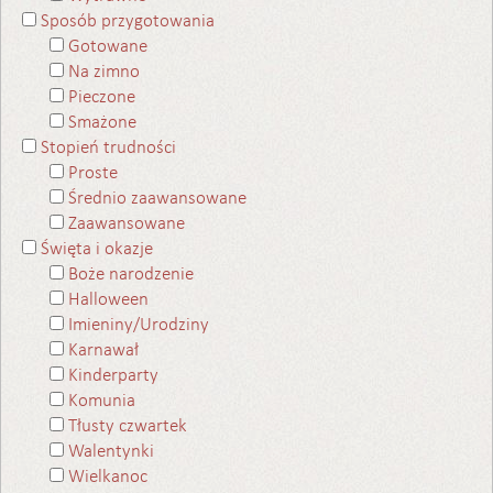
Sposób przygotowania
Gotowane
Na zimno
Pieczone
Smażone
Stopień trudności
Proste
Średnio zaawansowane
Zaawansowane
Święta i okazje
Boże narodzenie
Halloween
Imieniny/Urodziny
Karnawał
Kinderparty
Komunia
Tłusty czwartek
Walentynki
Wielkanoc