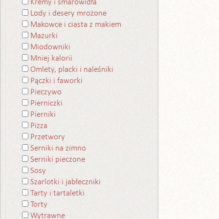
Kremy i smarowidła
Lody i desery mrożone
Makowce i ciasta z makiem
Mazurki
Miodowniki
Mniej kalorii
Omlety, placki i naleśniki
Pączki i faworki
Pieczywo
Pierniczki
Pierniki
Pizza
Przetwory
Serniki na zimno
Serniki pieczone
Sosy
Szarlotki i jabłeczniki
Tarty i tartaletki
Torty
Wytrawne