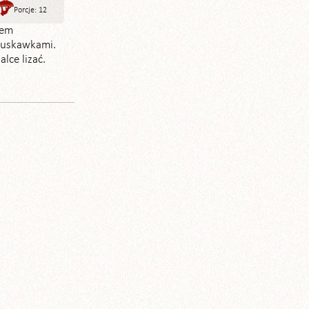
Porcje: 12
mem
ruskawkami.
lce lizać.