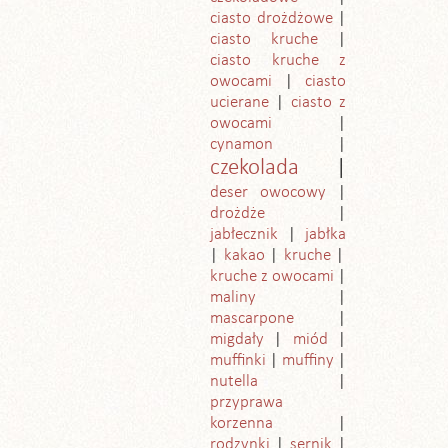
ciasto drożdżowe
ciasto kruche
ciasto kruche z
owocami
ciasto
ucierane
ciasto z
owocami
cynamon
czekolada
deser owocowy
drożdże
jabłecznik
jabłka
kakao
kruche
kruche z owocami
maliny
mascarpone
migdały
miód
muffinki
muffiny
nutella
przyprawa
korzenna
rodzynki
sernik