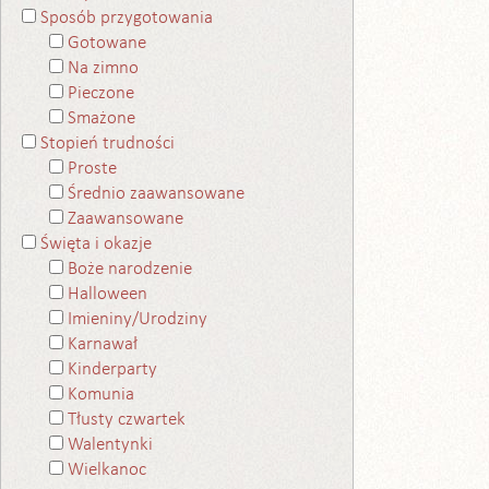
Sposób przygotowania
Gotowane
Na zimno
Pieczone
Smażone
Stopień trudności
Proste
Średnio zaawansowane
Zaawansowane
Święta i okazje
Boże narodzenie
Halloween
Imieniny/Urodziny
Karnawał
Kinderparty
Komunia
Tłusty czwartek
Walentynki
Wielkanoc