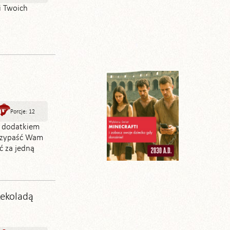
i Twoich
.
Porcje: 12
z dodatkiem
przypaść Wam
ć za jedną
zekoladą