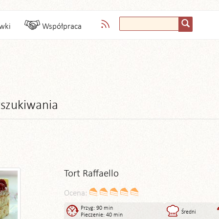
wki
Współpraca
szukiwania
Tort Raffaello
Ocena:
Przyg: 90 min
Średni
Pieczenie: 40 min