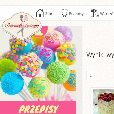
Start
Przepisy
Wskazó
Wyniki wy
1