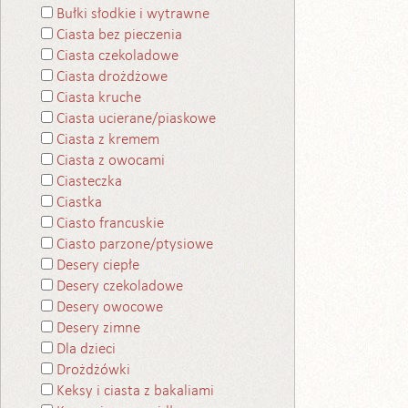
Bułki słodkie i wytrawne
Ciasta bez pieczenia
Ciasta czekoladowe
Ciasta drożdżowe
Ciasta kruche
Ciasta ucierane/piaskowe
Ciasta z kremem
Ciasta z owocami
Ciasteczka
Ciastka
Ciasto francuskie
Ciasto parzone/ptysiowe
Desery ciepłe
Desery czekoladowe
Desery owocowe
Desery zimne
Dla dzieci
Drożdżówki
Keksy i ciasta z bakaliami