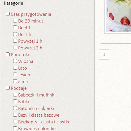
Kategorie
Czas przygotowania
Do 20 minut
Do 40
Do 1 h
Powyżej 1 h
Powyżej 2 h
1
Pora roku
Wiosna
Lato
Jesień
Zima
Rodzaje
Babeczki i muffinki
Babki
Batoniki i cukierki
Bezy i ciasta bezowe
Biszkopty - ciasta i ciastka
Brownies i blondies