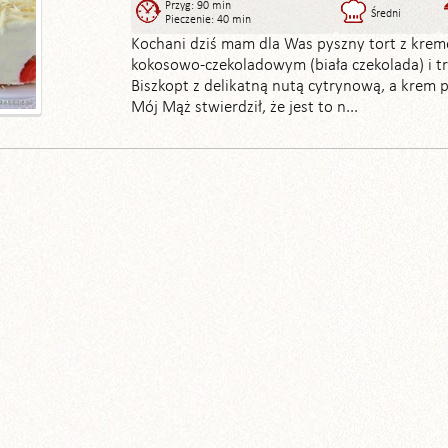
Przyg: 90 min
Średni
Pieczenie: 40 min
Kochani dziś mam dla Was pyszny tort z kre
kokosowo-czekoladowym (biała czekolada) i t
Biszkopt z delikatną nutą cytrynową, a krem pa
Mój Mąż stwierdził, że jest to n...