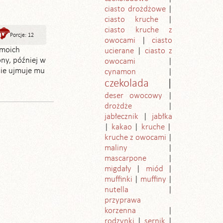
ciasto drożdżowe
ciasto kruche
ciasto kruche z
Porcje: 12
owocami
ciasto
 moich
ucierane
ciasto z
ony, później w
owocami
nie ujmuje mu
cynamon
czekolada
deser owocowy
drożdże
jabłecznik
jabłka
kakao
kruche
kruche z owocami
maliny
mascarpone
migdały
miód
muffinki
muffiny
nutella
przyprawa
korzenna
rodzynki
sernik