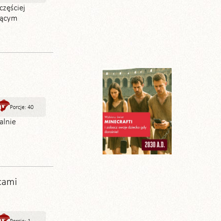
częściej
iącym
Porcje: 40
alnie
cami