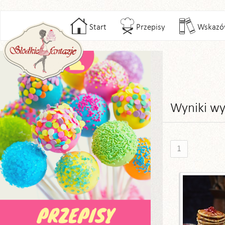
Start
Przepisy
Wskazó
Wyniki wy
1