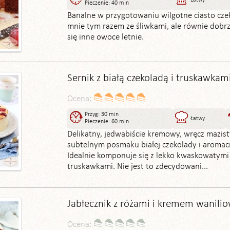
Łatwy
Pieczenie: 40 min
Banalne w przygotowaniu wilgotne ciasto cze
mnie tym razem ze śliwkami, ale równie dobr
się inne owoce letnie.
Sernik z białą czekoladą i truskawkam
Ocena:
Przyg: 30 min
Łatwy
Pieczenie: 60 min
Delikatny, jedwabiście kremowy, wręcz mazist
subtelnym posmaku białej czekolady i aromacie
Idealnie komponuje się z lekko kwaskowatymi
truskawkami. Nie jest to zdecydowani...
Jabłecznik z różami i kremem wanil
Ocena: