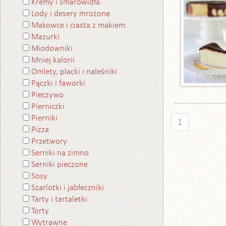
Kremy i smarowidła
Lody i desery mrożone
Makowce i ciasta z makiem
Mazurki
Miodowniki
Mniej kalorii
Omlety, placki i naleśniki
Pączki i faworki
Pieczywo
Pierniczki
Pierniki
1
Pizza
Przetwory
Serniki na zimno
Serniki pieczone
Sosy
Szarlotki i jabłeczniki
Tarty i tartaletki
Torty
Wytrawne