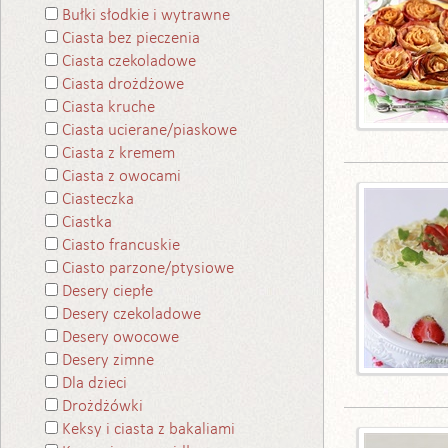
Bułki słodkie i wytrawne
Ciasta bez pieczenia
Ciasta czekoladowe
Ciasta drożdżowe
Ciasta kruche
Ciasta ucierane/piaskowe
Ciasta z kremem
Ciasta z owocami
Ciasteczka
Ciastka
Ciasto francuskie
Ciasto parzone/ptysiowe
Desery ciepłe
Desery czekoladowe
Desery owocowe
Desery zimne
Dla dzieci
Drożdżówki
Keksy i ciasta z bakaliami