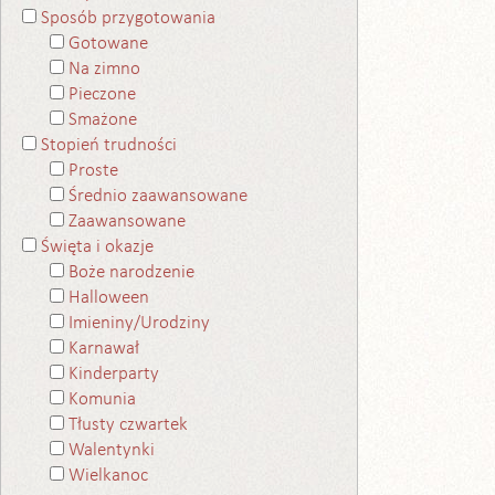
Sposób przygotowania
Gotowane
Na zimno
Pieczone
Smażone
Stopień trudności
Proste
Średnio zaawansowane
Zaawansowane
Święta i okazje
Boże narodzenie
Halloween
Imieniny/Urodziny
Karnawał
Kinderparty
Komunia
Tłusty czwartek
Walentynki
Wielkanoc