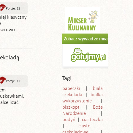
Porcje: 12
iej klasyczny,
e
 serowo-
zekoladą
Tagi
Porcje: 12
babeczki
biała
mem
czekolada
białka
ruskawkami.
wykorzystanie
lce lizać.
biszkopt
Boże
Narodzenie
budyń
ciasteczka
ciasto
czekoladowe