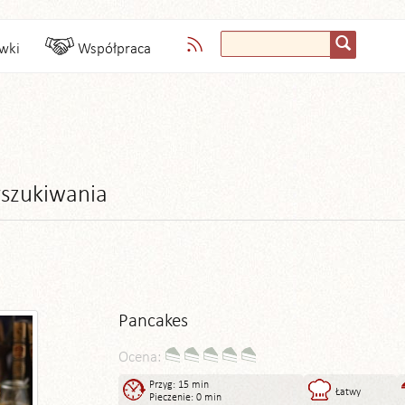
wki
Współpraca
szukiwania
Pancakes
Ocena:
Przyg: 15 min
Łatwy
Pieczenie: 0 min