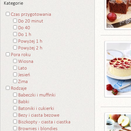
Kategorie
Czas przygotowania
Do 20 minut
Do 40
Do 1 h
Powyżej 1 h
Powyżej 2 h
Pora roku
Wiosna
Lato
Jesień
Zima
Rodzaje
Babeczki i muffinki
Babki
Batoniki i cukierki
Bezy i ciasta bezowe
Biszkopty - ciasta i ciastka
Brownies i blondies