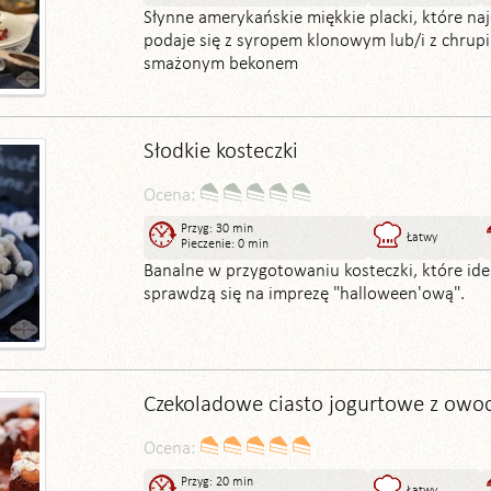
Słynne amerykańskie miękkie placki, które naj
podaje się z syropem klonowym lub/i z chrup
smażonym bekonem
Słodkie kosteczki
Ocena:
Przyg: 30 min
Łatwy
Pieczenie: 0 min
Banalne w przygotowaniu kosteczki, które ide
sprawdzą się na imprezę "halloween'ową".
Czekoladowe ciasto jogurtowe z owo
Ocena:
Przyg: 20 min