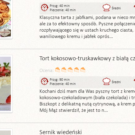
Przyg: 40 min
Średni
Pieczenie: 40 min
Klasyczna tarta z jabłkami, podana w nieco mn
ale za to efektowny sposób. Pyszne połączeni
rozpływającego się w ustach kruchego ciasta,
waniliowego kremu i jabłek oprós...
Tort kokosowo-truskawkowy z białą c
Ocena:
Przyg: 90 min
Średni
Pieczenie: 40 min
Kochani dziś mam dla Was pyszny tort z kre
kokosowo-czekoladowym (biała czekolada) i t
Biszkopt z delikatną nutą cytrynową, a krem pa
Mój Mąż stwierdził, że jest to n...
Sernik wiedeński