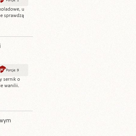
Porcje: 1
koladowe, u
ze sprawdzą
i
Porcje: 9
y sernik o
 wanilii.
iowym