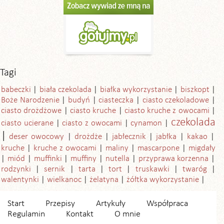
Tagi
babeczki
biała czekolada
białka wykorzystanie
biszkopt
Boże Narodzenie
budyń
ciasteczka
ciasto czekoladowe
ciasto drożdżowe
ciasto kruche
ciasto kruche z owocami
czekolada
ciasto ucierane
ciasto z owocami
cynamon
deser owocowy
drożdże
jabłecznik
jabłka
kakao
kruche
kruche z owocami
maliny
mascarpone
migdały
miód
muffinki
muffiny
nutella
przyprawa korzenna
rodzynki
sernik
tarta
tort
truskawki
twaróg
walentynki
wielkanoc
żelatyna
żółtka wykorzystanie
Start
Przepisy
Artykuły
Współpraca
Regulamin
Kontakt
O mnie