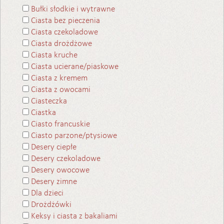
Bułki słodkie i wytrawne
Ciasta bez pieczenia
Ciasta czekoladowe
Ciasta drożdżowe
Ciasta kruche
Ciasta ucierane/piaskowe
Ciasta z kremem
Ciasta z owocami
Ciasteczka
Ciastka
Ciasto francuskie
Ciasto parzone/ptysiowe
Desery ciepłe
Desery czekoladowe
Desery owocowe
Desery zimne
Dla dzieci
Drożdżówki
Keksy i ciasta z bakaliami