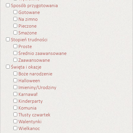
Sposób przygotowania
Gotowane
Na zimno
Pieczone
Smażone
Stopień trudności
Proste
Średnio zaawansowane
Zaawansowane
Święta i okazje
Boże narodzenie
Halloween
Imieniny/Urodziny
Karnawał
Kinderparty
Komunia
Tłusty czwartek
Walentynki
Wielkanoc