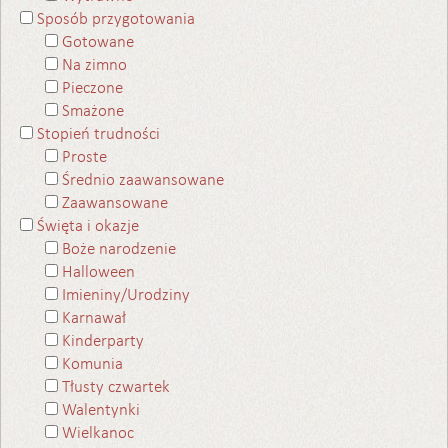
Sposób przygotowania
Gotowane
Na zimno
Pieczone
Smażone
Stopień trudności
Proste
Średnio zaawansowane
Zaawansowane
Święta i okazje
Boże narodzenie
Halloween
Imieniny/Urodziny
Karnawał
Kinderparty
Komunia
Tłusty czwartek
Walentynki
Wielkanoc