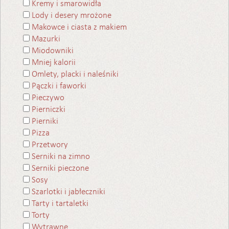
Kremy i smarowidła
Lody i desery mrożone
Makowce i ciasta z makiem
Mazurki
Miodowniki
Mniej kalorii
Omlety, placki i naleśniki
Pączki i faworki
Pieczywo
Pierniczki
Pierniki
Pizza
Przetwory
Serniki na zimno
Serniki pieczone
Sosy
Szarlotki i jabłeczniki
Tarty i tartaletki
Torty
Wytrawne