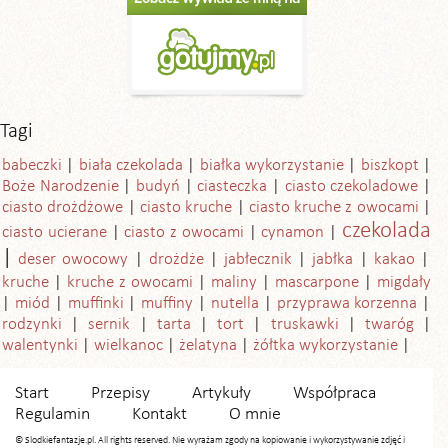
Tagi
babeczki
biała czekolada
białka wykorzystanie
biszkopt
Boże Narodzenie
budyń
ciasteczka
ciasto czekoladowe
ciasto drożdżowe
ciasto kruche
ciasto kruche z owocami
czekolada
ciasto ucierane
ciasto z owocami
cynamon
deser owocowy
drożdże
jabłecznik
jabłka
kakao
kruche
kruche z owocami
maliny
mascarpone
migdały
miód
muffinki
muffiny
nutella
przyprawa korzenna
rodzynki
sernik
tarta
tort
truskawki
twaróg
walentynki
wielkanoc
żelatyna
żółtka wykorzystanie
Start
Przepisy
Artykuły
Współpraca
Regulamin
Kontakt
O mnie
© Slodkiefantazje.pl. All rights reserved. Nie wyrażam zgody na kopiowanie i wykorzystywanie zdjęć i