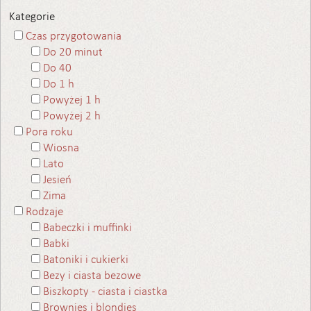
Kategorie
Czas przygotowania
Do 20 minut
Do 40
Do 1 h
Powyżej 1 h
Powyżej 2 h
Pora roku
Wiosna
Lato
Jesień
Zima
Rodzaje
Babeczki i muffinki
Babki
Batoniki i cukierki
Bezy i ciasta bezowe
Biszkopty - ciasta i ciastka
Brownies i blondies