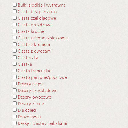
Bułki słodkie i wytrawne
Ciasta bez pieczenia
Ciasta czekoladowe
Ciasta drożdżowe
Ciasta kruche
Ciasta ucierane/piaskowe
Ciasta z kremem
Ciasta z owocami
Ciasteczka
Ciastka
Ciasto francuskie
Ciasto parzone/ptysiowe
Desery ciepłe
Desery czekoladowe
Desery owocowe
Desery zimne
Dla dzieci
Drożdżówki
Keksy i ciasta z bakaliami