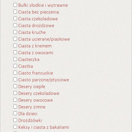
Bułki słodkie i wytrawne
Ciasta bez pieczenia
Ciasta czekoladowe
Ciasta drożdżowe
Ciasta kruche
Ciasta ucierane/piaskowe
Ciasta z kremem
Ciasta z owocami
Ciasteczka
Ciastka
Ciasto francuskie
Ciasto parzone/ptysiowe
Desery ciepłe
Desery czekoladowe
Desery owocowe
Desery zimne
Dla dzieci
Drożdżówki
Keksy i ciasta z bakaliami