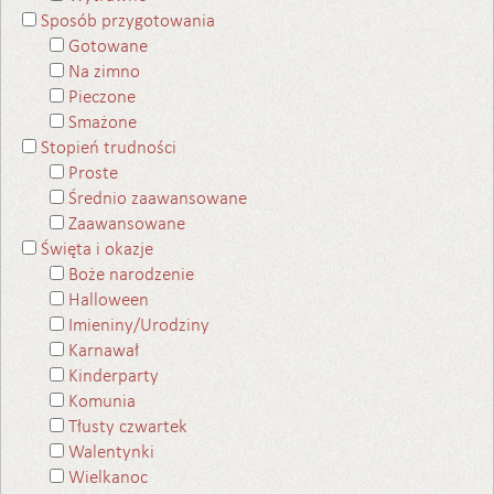
Sposób przygotowania
Gotowane
Na zimno
Pieczone
Smażone
Stopień trudności
Proste
Średnio zaawansowane
Zaawansowane
Święta i okazje
Boże narodzenie
Halloween
Imieniny/Urodziny
Karnawał
Kinderparty
Komunia
Tłusty czwartek
Walentynki
Wielkanoc