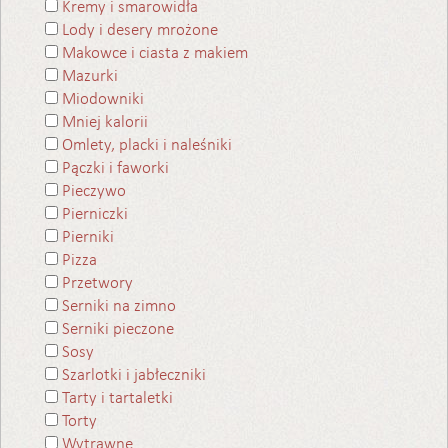
Kremy i smarowidła
Lody i desery mrożone
Makowce i ciasta z makiem
Mazurki
Miodowniki
Mniej kalorii
Omlety, placki i naleśniki
Pączki i faworki
Pieczywo
Pierniczki
Pierniki
Pizza
Przetwory
Serniki na zimno
Serniki pieczone
Sosy
Szarlotki i jabłeczniki
Tarty i tartaletki
Torty
Wytrawne