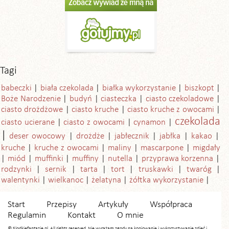
Tagi
babeczki
biała czekolada
białka wykorzystanie
biszkopt
Boże Narodzenie
budyń
ciasteczka
ciasto czekoladowe
ciasto drożdżowe
ciasto kruche
ciasto kruche z owocami
czekolada
ciasto ucierane
ciasto z owocami
cynamon
deser owocowy
drożdże
jabłecznik
jabłka
kakao
kruche
kruche z owocami
maliny
mascarpone
migdały
miód
muffinki
muffiny
nutella
przyprawa korzenna
rodzynki
sernik
tarta
tort
truskawki
twaróg
walentynki
wielkanoc
żelatyna
żółtka wykorzystanie
Start
Przepisy
Artykuły
Współpraca
Regulamin
Kontakt
O mnie
© Slodkiefantazje.pl. All rights reserved. Nie wyrażam zgody na kopiowanie i wykorzystywanie zdjęć i