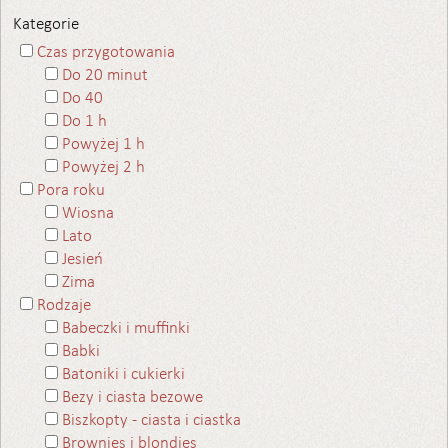
Kategorie
Czas przygotowania
Do 20 minut
Do 40
Do 1 h
Powyżej 1 h
Powyżej 2 h
Pora roku
Wiosna
Lato
Jesień
Zima
Rodzaje
Babeczki i muffinki
Babki
Batoniki i cukierki
Bezy i ciasta bezowe
Biszkopty - ciasta i ciastka
Brownies i blondies