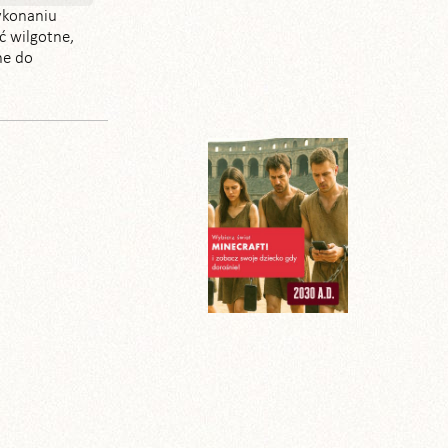
ykonaniu
ć wilgotne,
ne do