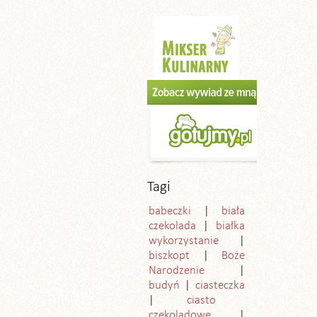
Tagi
babeczki
biała
czekolada
białka
wykorzystanie
biszkopt
Boże
Narodzenie
budyń
ciasteczka
ciasto
czekoladowe