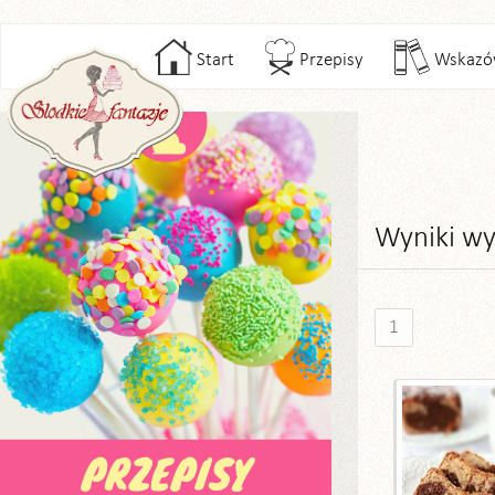
Start
Przepisy
Wskazó
Wyniki wy
1