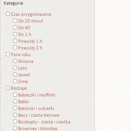
Kategorie
Czas przygotowania
Do 20 minut
Do 40
Do 1 h
Powyżej 1 h
Powyżej 2 h
Pora roku
Wiosna
Lato
Jesień
Zima
Rodzaje
Babeczki i muffinki
Babki
Batoniki i cukierki
Bezy i ciasta bezowe
Biszkopty - ciasta i ciastka
Brownies i blondies