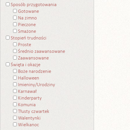
Sposób przygotowania
Gotowane
Na zimno
Pieczone
Smażone
Stopień trudności
Proste
Średnio zaawansowane
Zaawansowane
Święta i okazje
Boże narodzenie
Halloween
Imieniny/Urodziny
Karnawał
Kinderparty
Komunia
Tłusty czwartek
Walentynki
Wielkanoc