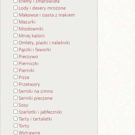
Kremy i smarowidła
Lody i desery mrożone
Makowce i ciasta z makiem
Mazurki
Miodowniki
Mniej kalorii
Omlety, placki i naleśniki
Pączki i faworki
Pieczywo
Pierniczki
Pierniki
Pizza
Przetwory
Serniki na zimno
Serniki pieczone
Sosy
Szarlotki i jabłeczniki
Tarty i tartaletki
Torty
Wytrawne