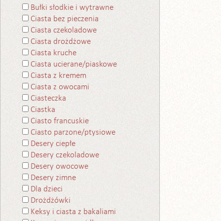
Bułki słodkie i wytrawne
Ciasta bez pieczenia
Ciasta czekoladowe
Ciasta drożdżowe
Ciasta kruche
Ciasta ucierane/piaskowe
Ciasta z kremem
Ciasta z owocami
Ciasteczka
Ciastka
Ciasto francuskie
Ciasto parzone/ptysiowe
Desery ciepłe
Desery czekoladowe
Desery owocowe
Desery zimne
Dla dzieci
Drożdżówki
Keksy i ciasta z bakaliami