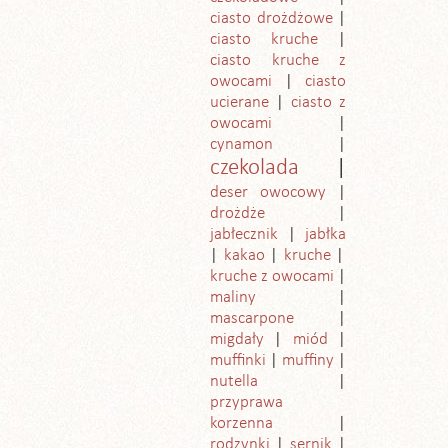
ciasto drożdżowe
ciasto kruche
ciasto kruche z
owocami
ciasto
ucierane
ciasto z
owocami
cynamon
czekolada
deser owocowy
drożdże
jabłecznik
jabłka
kakao
kruche
kruche z owocami
maliny
mascarpone
migdały
miód
muffinki
muffiny
nutella
przyprawa
korzenna
rodzynki
sernik