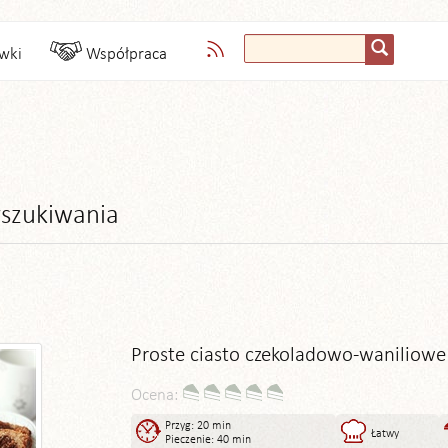
wki
Współpraca
szukiwania
Proste ciasto czekoladowo-waniliowe
Ocena:
Przyg: 20 min
Łatwy
Pieczenie: 40 min