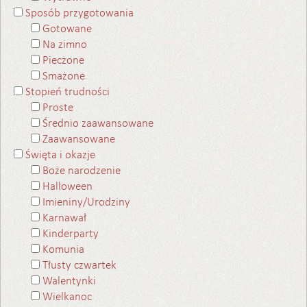
Sposób przygotowania
Gotowane
Na zimno
Pieczone
Smażone
Stopień trudności
Proste
Średnio zaawansowane
Zaawansowane
Święta i okazje
Boże narodzenie
Halloween
Imieniny/Urodziny
Karnawał
Kinderparty
Komunia
Tłusty czwartek
Walentynki
Wielkanoc