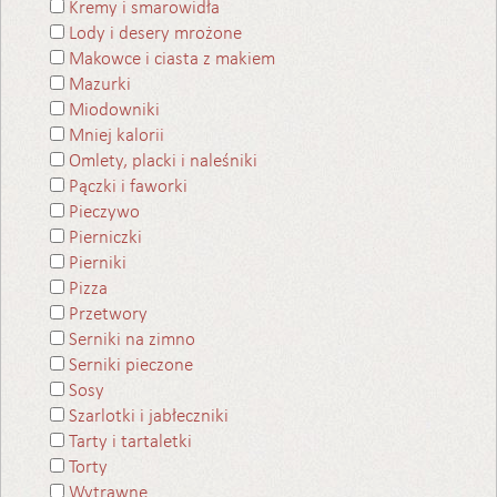
Kremy i smarowidła
Lody i desery mrożone
Makowce i ciasta z makiem
Mazurki
Miodowniki
Mniej kalorii
Omlety, placki i naleśniki
Pączki i faworki
Pieczywo
Pierniczki
Pierniki
Pizza
Przetwory
Serniki na zimno
Serniki pieczone
Sosy
Szarlotki i jabłeczniki
Tarty i tartaletki
Torty
Wytrawne