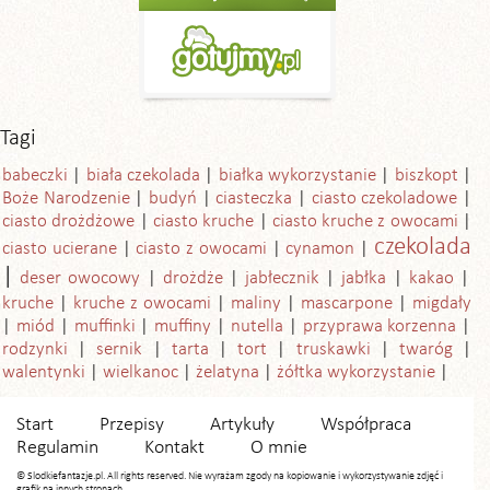
Tagi
babeczki
biała czekolada
białka wykorzystanie
biszkopt
Boże Narodzenie
budyń
ciasteczka
ciasto czekoladowe
ciasto drożdżowe
ciasto kruche
ciasto kruche z owocami
czekolada
ciasto ucierane
ciasto z owocami
cynamon
deser owocowy
drożdże
jabłecznik
jabłka
kakao
kruche
kruche z owocami
maliny
mascarpone
migdały
miód
muffinki
muffiny
nutella
przyprawa korzenna
rodzynki
sernik
tarta
tort
truskawki
twaróg
walentynki
wielkanoc
żelatyna
żółtka wykorzystanie
Start
Przepisy
Artykuły
Współpraca
Regulamin
Kontakt
O mnie
© Slodkiefantazje.pl. All rights reserved. Nie wyrażam zgody na kopiowanie i wykorzystywanie zdjęć i
grafik na innych stronach.