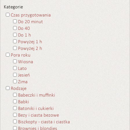
Kategorie
Czas przygotowania
Do 20 minut
Do 40
Do 1 h
Powyżej 1 h
Powyżej 2 h
Pora roku
Wiosna
Lato
Jesień
Zima
Rodzaje
Babeczki i muffinki
Babki
Batoniki i cukierki
Bezy i ciasta bezowe
Biszkopty - ciasta i ciastka
Brownies i blondies